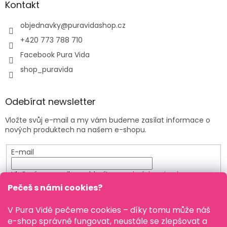
Kontakt
objednavky
@
puravidashop.cz
+420 773 788 710
Facebook Pura Vida
shop_puravida
Odebírat newsletter
Vložte svůj e-mail a my vám budeme zasílat informace o
nových produktech na našem e-shopu.
E-mail
Vložením e-mailu souhlasíte s
podmínkami ochrany
osobních údajů
Pečeš s námi cookies?
PŘIHLÁSIT SE
V Pura Vidě pečeme cookies – díky tomu může náš
e-shop správně fungovat, neustále se zlepšovat a