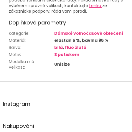
potřeba zohlednit elasticitu látky. Pokud si nevíte rady s
výběrem správné velikosti, kontaktujte
Lenku
ze
zákaznické podpory, ráda vám poradí.
Doplňkové parametry
Kategorie
:
Dámské volnočasové oblečení
Materiál
:
elastan 5 %, bavlna 95 %
Barva
:
bílá
,
fluo žlutá
Motiv
:
S potiskem
Modelka má
Unisize
velikost
:
Z
á
p
a
Instagram
t
í
Nakupování