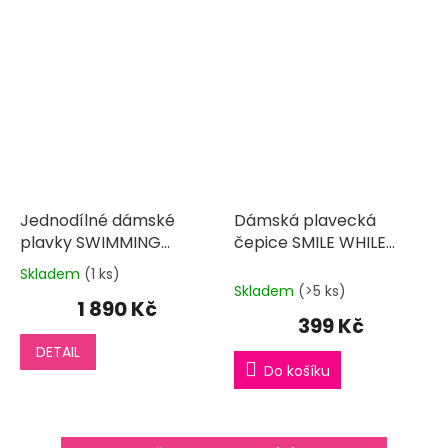
Jednodílné dámské
Dámská plavecká
plavky SWIMMING
čepice SMILE WHILE
sportovní
SWIMMING
Skladem
(1 ks)
Průměrné
Skladem
(>5 ks)
hodnocení
1 890 Kč
produktu
399 Kč
je
DETAIL
5,0
Do košíku
z
5
hvězdiček.