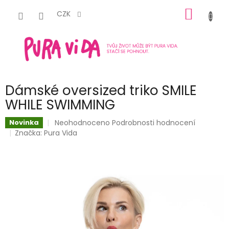
Přejít
NÁKUP
na
CZK
obsah
KOŠÍK
Dámské oversized triko SMILE
WHILE SWIMMING
Průměrné
Neohodnoceno
Podrobnosti hodnocení
Novinka
hodnocení
Značka:
Pura Vida
produktu
je
0,0
z
5
hvězdiček.