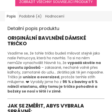
ZOBRAZIT VŠECHNY SOUVISEJÍCÍ PRODUKTY
Popis
Podobné (4)
Hodnocení
Detailní popis produktu
ORIGINÁLNÍ BAVLNĚNÉ DÁMSKÉ
TRIČKO
Vsadíme se, že tohle tričko budeš milovat stejně jako
naše Petruccya, která ho navrhla. Ta si na něm
nemůže vynachválit hlavně to, že
vypadá skvěle na
spoustu způsobů
– zakasané, nechané volně přes
kalhoty, zamotané do uzlu… zkrátka jak tě jen napadne.
Tričko je
unisize a oversized
, protože tenhle střih
milujeme. ❤️ Vyrobily jsme ho z
95 % z bavlny a 5 %
náleží elastanu, díky tomu je tričko pohodlné a
božsky se nosí v létě i v zimě
.
JAK SE ZMĚŘIT, ABYS VYBRALA
SPRÁVNĚ: