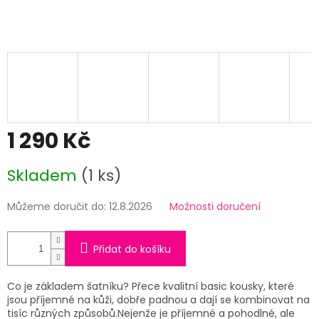
1 290 Kč
Měrná
Skladem
(1 ks)
cena:
Můžeme doručit do:
12.8.2026
Možnosti doručení
Přidat do košíku
Co je základem šatníku? Přece kvalitní basic kousky, které
jsou příjemné na kůži, dobře padnou a dají se kombinovat na
tisíc různých způsobů.
Nejenže je příjemné a pohodlné, ale