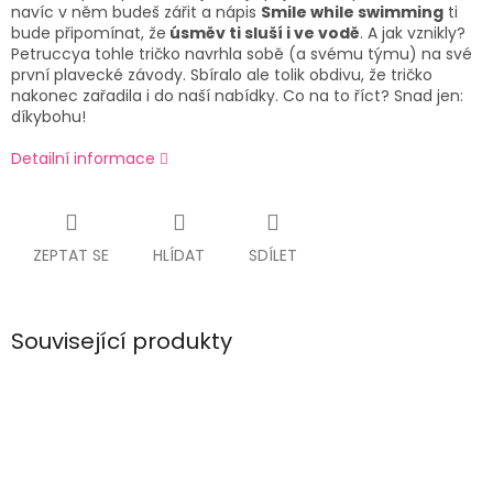
navíc v něm budeš zářit a nápis
Smile while swimming
ti
bude připomínat, že
úsměv ti sluší i ve vodě
. A jak vznikly?
Petruccya tohle tričko navrhla sobě (a svému týmu) na své
první plavecké závody. Sbíralo ale tolik obdivu, že tričko
nakonec zařadila i do naší nabídky. Co na to říct? Snad jen:
díkybohu!
Detailní informace
ZEPTAT SE
HLÍDAT
SDÍLET
Související produkty