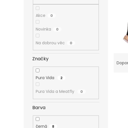
n
e
l
Akce
0
Novinka
0
Na dobrou věc
0
Ř
Značky
a
Dopo
z
e
Pura Vida
2
V
n
ý
í
Pura Vida a Meatfly
0
p
p
i
r
s
o
Barva
p
d
r
u
o
k
černá
8