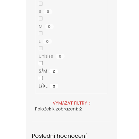
S
0
M
0
L
0
Unisize
0
S/M
2
L/XL
2
VYMAZAT FILTRY
Položek k zobrazení:
2
Poslední hodnocení