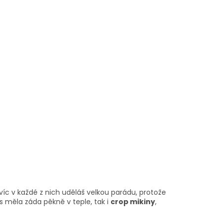
víc v každé z nich uděláš velkou parádu, protože
s měla záda pěkně v teple, tak i
crop mikiny
,