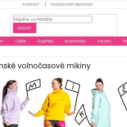
KONTAKT
HODNOCENÍ OBCHODU
HLEDAT
ní
Cyklo
Doplňky
Kosmetika
Osušky
P
ské volnočasové mikiny