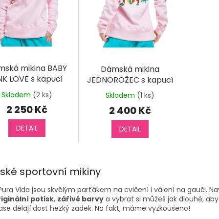
mská mikina BABY
Dámská mikina
NK LOVE s kapucí
JEDNOROŽEC s kapucí
Skladem
(2 ks)
Skladem
(1 ks)
2 250 Kč
2 400 Kč
DETAIL
DETAIL
O
v
ké sportovní mikiny
l
á
Pura Vida jsou skvělým parťákem na cvičení i válení na gauči. Na
d
iginální potisk
,
zářivé barvy
a vybrat si můžeš jak dlouhé, aby
a
zase dělají dost hezký zadek. No fakt, máme vyzkoušeno!
c