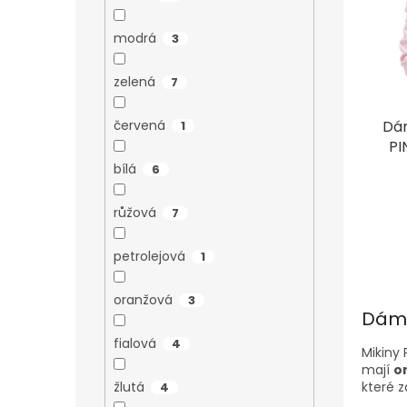
d
t
u
ů
modrá
3
k
t
zelená
7
ů
červená
Dá
1
PI
bílá
6
růžová
7
petrolejová
1
oranžová
3
Dáms
fialová
4
Mikiny 
mají
or
které 
žlutá
4