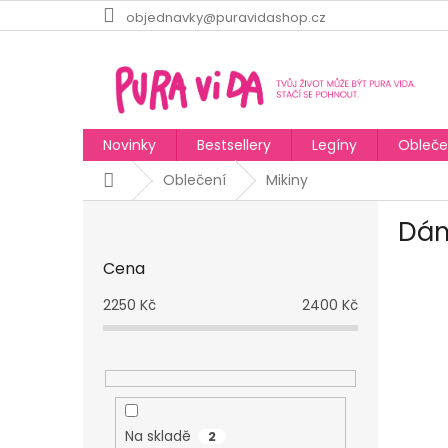
Přejít
objednavky@puravidashop.cz
na
obsah
Novinky
Bestsellery
Legíny
Obleče
Domů
Oblečení
Mikiny
P
Dám
o
s
Cena
t
r
2250
Kč
2400
Kč
a
n
n
í
p
a
Na skladě
2