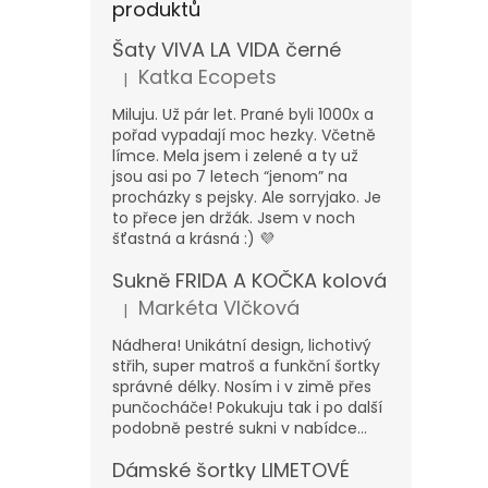
produktů
Šaty VIVA LA VIDA černé
Katka Ecopets
|
Hodnocení produktu je 5 z 5 hvězdiček.
Miluju. Už pár let. Prané byli 1000x a
pořad vypadají moc hezky. Včetně
límce. Mela jsem i zelené a ty už
jsou asi po 7 letech “jenom” na
procházky s pejsky. Ale sorryjako. Je
to přece jen držák. Jsem v noch
šťastná a krásná :) 💜
Sukně FRIDA A KOČKA kolová
Markéta Vlčková
|
Hodnocení produktu je 5 z 5 hvězdiček.
Nádhera! Unikátní design, lichotivý
střih, super matroš a funkční šortky
správné délky. Nosím i v zimě přes
punčocháče! Pokukuju tak i po další
podobně pestré sukni v nabídce...
Dámské šortky LIMETOVÉ