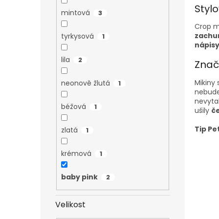
Styl
mintová
3
Crop m
zachu
tyrkysová
1
nápisy
lila
2
Znač
Mikiny
neonově žlutá
1
nebude 
nevyta
béžová
1
ušily
č
Tip Pe
zlatá
1
krémová
1
baby pink
2
Velikost