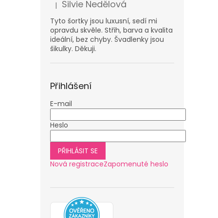
Silvie Nedělová
|
Hodnocení produktu je 5 z 5 hvězdiček.
Tyto šortky jsou luxusní, sedí mi
opravdu skvěle. Střih, barva a kvalita
ideální, bez chyby. Švadlenky jsou
šikulky. Děkuji.
Přihlášení
E-mail
Heslo
PŘIHLÁSIT SE
Nová registrace
Zapomenuté heslo