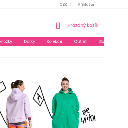
CZK
Přihlášení
NÁKUPNÍ
Prázdný košík
KOŠÍK
onožky
Dárky
Kolekce
Outlet
Blog