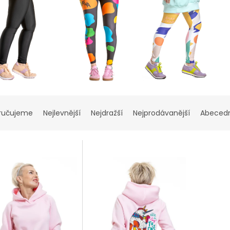
ručujeme
Nejlevnější
Nejdražší
Nejprodávanější
Abeced