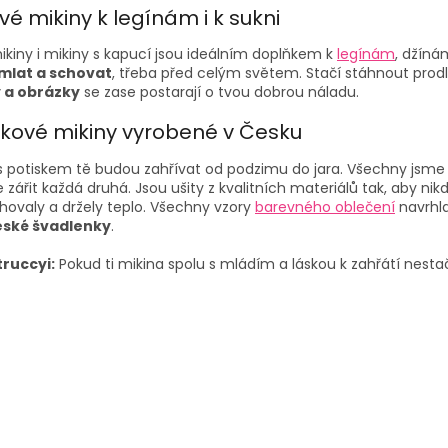
í
ové mikiny
k legínám i k sukni
p
r
ikiny i mikiny s kapucí jsou ideálním doplňkem k
legínám
, džíná
v
mlat a schovat
, třeba před celým světem. Stačí stáhnout prodl
k
 a obrázky
se zase postarají o tvou dobrou náladu.
y
v
kové mikiny
vyrobené v Česku
ý
p
 s potiskem
tě budou zahřívat od podzimu do jara. Všechny jsme 
i
zářit každá druhá. Jsou ušity z kvalitních materiálů tak, aby nikd
s
hovaly a držely teplo. Všechny vzory
barevného oblečení
navrhla
u
eské švadlenky
.
truccyi:
Pokud ti mikina spolu s mládím a láskou k zahřátí nesta