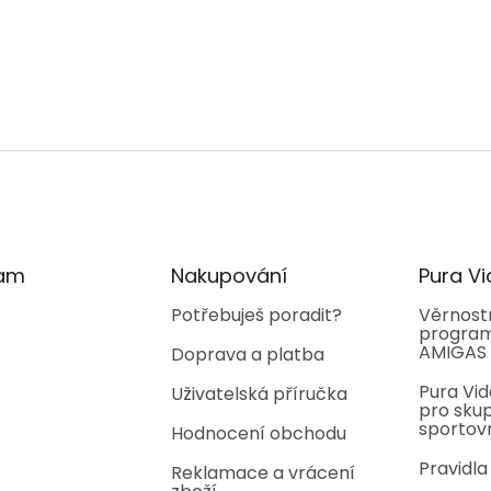
ram
Nakupování
Pura Vi
Potřebuješ poradit?
Věrnost
program
AMIGAS
Doprava a platba
Pura Vid
Uživatelská příručka
pro skup
sportov
Hodnocení obchodu
Pravidla
Reklamace a vrácení