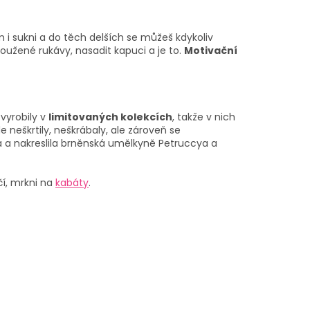
m i sukni a do těch delších se můžeš kdykoliv
oužené rukávy, nasadit kapuci a je to.
Motivační
vyrobily v
limitovaných kolekcích
, takže v nich
e neškrtily, neškrábaly, ale zároveň se
 a nakreslila brněnská umělkyně Petruccya a
čí, mrkni na
kabáty
.