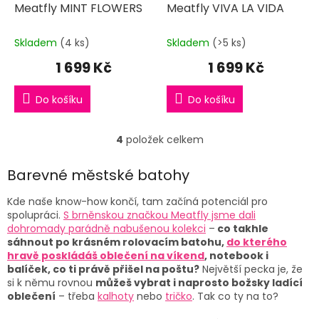
Meatfly MINT FLOWERS
Meatfly VIVA LA VIDA
Skladem
(4 ks)
Skladem
(>5 ks)
1 699 Kč
1 699 Kč
Do košíku
Do košíku
4
položek celkem
O
v
l
Barevné městské batohy
á
d
Kde naše know-how končí, tam začíná potenciál pro
a
spolupráci.
S brněnskou značkou Meatfly jsme dali
c
dohromady parádně nabušenou kolekci
–
co takhle
í
sáhnout po krásném rolovacím batohu,
do kterého
p
hravě poskládáš oblečení na víkend
, notebook i
r
balíček, co ti právě přišel na poštu?
Největší pecka je, že
v
si k němu rovnou
můžeš vybrat i naprosto božsky ladící
k
oblečení
– třeba
kalhoty
nebo
tričko
. Tak co ty na to?
y