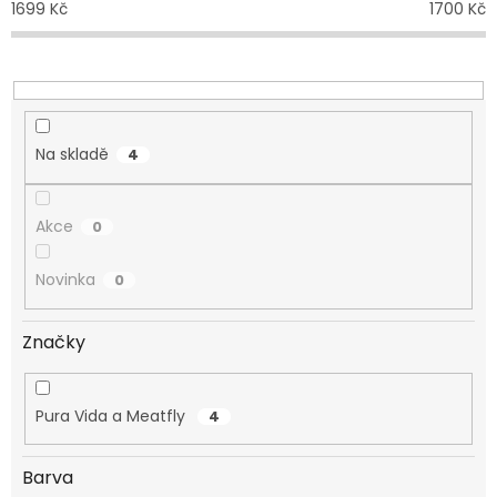
1699
Kč
1700
Kč
k
t
ů
Na skladě
4
Akce
0
Novinka
0
Značky
Pura Vida a Meatfly
4
Barva