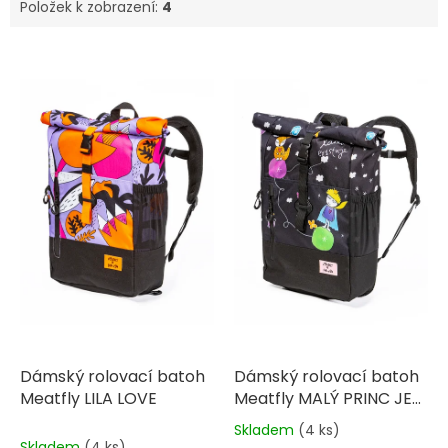
Položek k zobrazení:
4
V
ý
p
i
s
p
r
o
d
u
k
t
ů
Dámský rolovací batoh
Dámský rolovací batoh
Meatfly LILA LOVE
Meatfly MALÝ PRINC JE
LÁSKA
Skladem
(4 ks)
Průměrné
Skladem
(4 ks)