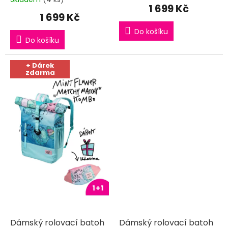
hodnocení
1 699 Kč
produktu
1 699 Kč
je
5,0
Do košíku
Do košíku
z
5
hvězdiček.
+ Dárek
zdarma
Dámský rolovací batoh
Dámský rolovací batoh