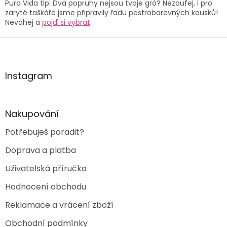
v
Pura Vida tip: Dva popruhy nejsou tvoje gró? Nezoufej, i pro
ý
zaryté taškáře jsme připravily řadu pestrobarevných kousků!
p
Neváhej a
pojď si vybrat
.
i
s
Z
u
á
p
a
Instagram
t
í
Nakupování
Potřebuješ poradit?
Doprava a platba
Uživatelská příručka
Hodnocení obchodu
Reklamace a vrácení zboží
Obchodní podmínky