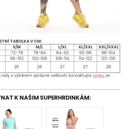
STNÍ TABULKA V CM:
S/M
M/L
L/XL
XL/XXL
XXL/XXXL
2
72-78
78-84
84-92
92-98
98-104
6
96-102
102-108
108-114
114-122
122-130
25
26
27
27
28
 rady s výběrem správné velikosti, kontaktujte
Lenku
ze
OVNAT K NAŠIM SUPERHRDINKÁM: