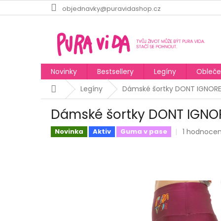
Přejít
objednavky@puravidashop.cz
na
obsah
Novinky
Bestsellery
Legíny
Obleče
Domů
Legíny
Dámské šortky DONT IGNORE
Dámské šortky DONT IGNO
Průměrné
1 hodnocen
Novinka
Aktiv
Guma v pase
hodnocení
produktu
je
3,0
z
5
hvězdiček.