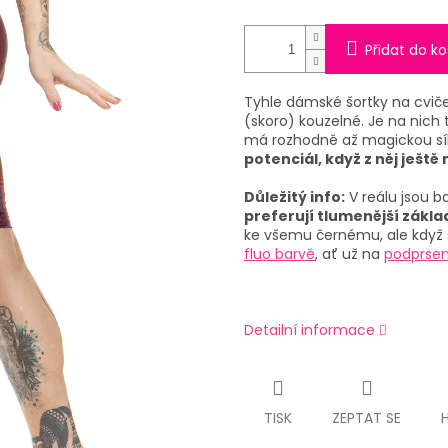
Přidat do ko
Tyhle dámské šortky na cviče
(skoro) kouzelné. Je na nich 
má rozhodně až magickou sí
potenciál, když z něj ještě
Důležitý info:
V reálu jsou b
preferují tlumenější zákl
ke všemu černému, ale když 
fluo barvě
, ať už na
podprse
Detailní informace
TISK
ZEPTAT SE