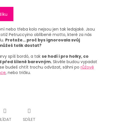
šíku
ní nebo třeba kolo nejsou jen tak ledajaké. Jsou
totiž Petruccyino oblíbené motto, které za nás
lu.
Protože… proč bys ignorovala svůj
 můžeš tolik dostat?
arvy spíš bordó, a tak
se hodí i pro holky, co
ad před šíleně barevným.
Skvěle budou vypadat
se budeš chtít trochu odvázat, sáhni po
růžové
nce
, nebo tričku.
HLÍDAT
SDÍLET