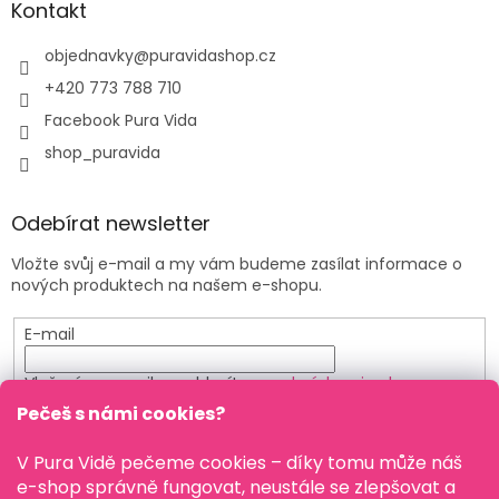
Kontakt
objednavky
@
puravidashop.cz
+420 773 788 710
Facebook Pura Vida
shop_puravida
Odebírat newsletter
Vložte svůj e-mail a my vám budeme zasílat informace o
nových produktech na našem e-shopu.
E-mail
Vložením e-mailu souhlasíte s
podmínkami ochrany
osobních údajů
Pečeš s námi cookies?
PŘIHLÁSIT SE
V Pura Vidě pečeme cookies – díky tomu může náš
e-shop správně fungovat, neustále se zlepšovat a