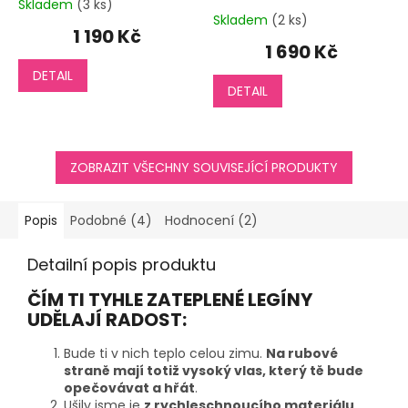
Skladem
(3 ks)
Průměrné
Skladem
(2 ks)
hodnocení
1 190 Kč
produktu
1 690 Kč
je
DETAIL
5,0
DETAIL
z
5
hvězdiček.
ZOBRAZIT VŠECHNY SOUVISEJÍCÍ PRODUKTY
Popis
Podobné (4)
Hodnocení (2)
Detailní popis produktu
ČÍM TI TYHLE ZATEPLENÉ LEGÍNY
UDĚLAJÍ RADOST:
Bude ti v nich teplo celou zimu.
Na rubové
straně mají totiž vysoký vlas, který tě bude
opečovávat a hřát
.
Ušily jsme je
z rychleschnoucího materiálu
,