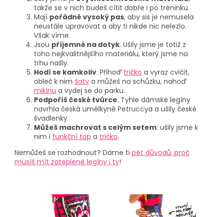
takže se v nich budeš cítit dobře i po tréninku.
Mají
pořádně vysoký pas
, aby sis je nemusela
neustále upravovat a aby ti nikde nic nelezlo.
Však víme.
Jsou
příjemné na dotyk
. Ušily jsme je totiž z
toho nejkvalitnějšího materiálu, který jsme na
trhu našly.
Hodí se kamkoliv
. Přihoď
tričko
a vyraz cvičit,
obleč k nim
šaty
a můžeš na schůzku, nahoď
mikinu
a vydej se do parku.
Podpoříš české tvůrce
. Tyhle dámské legíny
navrhla česká umělkyně Petruccya a ušily české
švadlenky.
Můžeš machrovat s celým setem
: ušily jsme k
nim i
funkční top
a
tričko
.
Nemůžeš se rozhodnout? Dáme ti
pět důvodů, proč
musíš mít zateplené legíny i ty
!