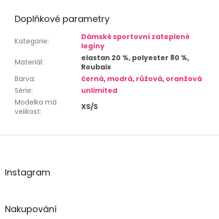
Doplňkové parametry
Dámské sportovní zateplené
Kategorie
:
legíny
elastan 20 %, polyester 80 %,
Materiál
:
Roubaix
Barva
:
černá
,
modrá
,
růžová
,
oranžová
Série
:
unlimited
Modelka má
XS/S
velikost
:
Z
á
p
a
Instagram
t
í
Nakupování