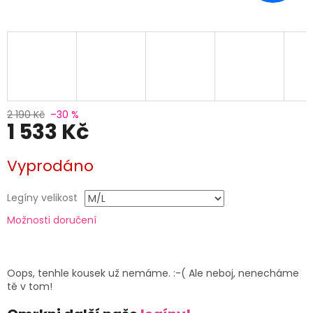
2 190 Kč
–30 %
1 533 Kč
Měrná
Vyprodáno
cena:
Legíny velikost
Možnosti doručení
Oops, tenhle kousek už nemáme. :-( Ale neboj, nenecháme
tě v tom!