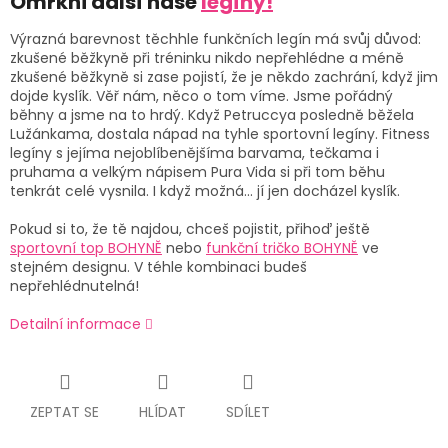
Omrkni další naše
legíny!
Výrazná barevnost těchhle funkčních legín má svůj důvod:
zkušené běžkyně při tréninku nikdo nepřehlédne a méně
zkušené běžkyně si zase pojistí, že je někdo zachrání, když jim
dojde kyslík. Věř nám, něco o tom víme. Jsme pořádný
běhny a jsme na to hrdý. Když Petruccya posledně běžela
Lužánkama, dostala nápad na tyhle sportovní legíny. Fitness
legíny s jejíma nejoblíbenějšíma barvama, tečkama i
pruhama a velkým nápisem Pura Vida si při tom běhu
tenkrát celé vysnila. I když možná... jí jen docházel kyslík.
Pokud si to, že tě najdou, chceš pojistit, přihoď ještě
sportovní top BOHYNĚ
nebo
funkční tričko BOHYNĚ
ve
stejném designu. V téhle kombinaci budeš
nepřehlédnutelná!
Detailní informace
ZEPTAT SE
HLÍDAT
SDÍLET