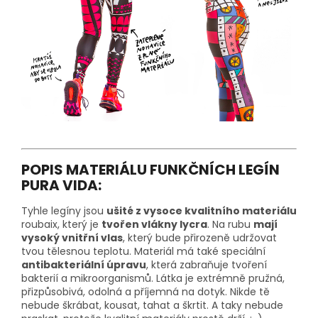
POPIS MATERIÁLU FUNKČNÍCH LEGÍN
PURA VIDA:
Tyhle legíny jsou
ušité z vysoce kvalitního materiálu
roubaix, který je
tvořen vlákny lycra
. Na rubu
mají
vysoký vnitřní vlas
, který bude přirozeně udržovat
tvou tělesnou teplotu. Materiál má také speciální
antibakteriální úpravu
, která zabraňuje tvoření
bakterií a mikroorganismů. Látka je extrémně pružná,
přizpůsobivá, odolná a příjemná na dotyk. Nikde tě
nebude škrábat, kousat, tahat a škrtit. A taky nebude