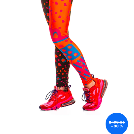
2 190 Kč
–30 %