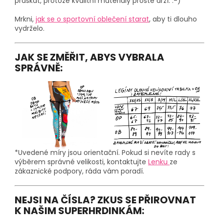
praskat, protože kvalitní materiály prostě drží. :-)
Mrkni,
jak se o sportovní oblečení starat
, aby ti dlouho
vydrželo.
JAK SE ZMĚŘIT, ABYS VYBRALA
SPRÁVNĚ:
*Uvedené míry jsou orientační. Pokud si nevíte rady s
výběrem správné velikosti, kontaktujte
Lenku
ze
zákaznické podpory, ráda vám poradí.
NEJSI NA ČÍSLA? ZKUS SE PŘIROVNAT
K NAŠIM SUPERHRDINKÁM: