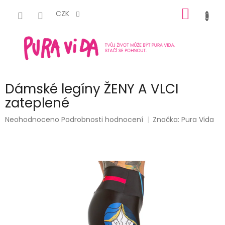
Přejít
NÁKUP
na
CZK
obsah
KOŠÍK
Dámské legíny ŽENY A VLCI
zateplené
Průměrné
Neohodnoceno
Podrobnosti hodnocení
Značka:
Pura Vida
hodnocení
produktu
je
0,0
z
5
hvězdiček.