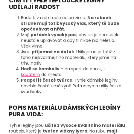
ČÍM TI TYHLE TEPLOUČKÉ LEGÍNY
UDĚLAJÍ RADOST
Bude ti v nich teplo celou zimu.
Na rubové
straně mají totiž vysoký vlas, který tě bude
opečovávat a hřát
.
Mají
pořádně vysoký pas
, aby sis je nemusela
neustále upravovat a aby ti nikde nic nelezlo.
Však víme.
Jsou
příjemné na dotek
. Ušily jsme je totiž z
toho nejkvalitnějšího materiálu, který jsme na
trhu našly.
Hodí se kamkoliv
– na sport do parku, s
kabátem
do města.
Podpoříš české tvůrce
. Tyhle dámské legíny
navrhla česká umělkyně Petruccya a ušily české
švadlenky.
POPIS MATERIÁLU DÁMSKÝCH LEGÍNY
PURA VIDA:
Tyhle legíny jsou
ušité z vysoce kvalitního materiálu
roubaix, který je
tvořen vlákny lycra
. Na rubu
mají