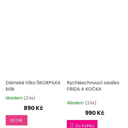
Dámské tílko ŠKORPILKA
Rychleschnoucí osuška
bílé
FRIDA A KOČKA
Skladem
(2 ks)
Průměrné
Skladem
(2 ks)
hodnocení
890 Kč
produktu
990 Kč
je
DETAIL
5,0
Do košíku
z