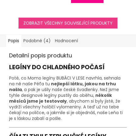
5
hvězdiček.
ZOBRAZIT VŠECHNY SOUVISEJÍCÍ PRODUKTY
Popis
Podobné (4)
Hodnocení
Detailní popis produktu
LEGÍNY DO CHLADNÉHO POČASÍ
Poté, co Momo legíny BUBÁCI V LESE navrhla, sehnala
na ně naše Péťa tu
nejlepší látku, jakou na trhu
našla
, a pak je ušily naše české švadlenky. Než jsme
tyhle designové legíny pustily do oběhu,
několik
měsíců jsme je testovaly
, abychom si byly jisté, že
vydrží všechny holčičí vylomeniny. A teď už na tebe
čekají na poličce, a jakmile si je objednáš, naše Leňa ti
je s láskou zabalí a pošle.