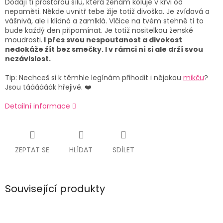
Dodají ti prastarou sílu, která ženám koluje v krvi od
nepaměti. Někde uvnitř tebe žije totiž divoška. Je zvídavá a
vášnivá, ale i klidná a zamlklá. Vlčice na tvém stehně ti to
bude každý den připomínat. Je totiž nositelkou ženské
moudrosti.
I přes svou nespoutanost a divokost
nedokáže žít bez smečky. I v rámci ní si ale drží svou
nezávislost.
Tip:
Nechceš si k těmhle legínám přihodit i nějakou
mikču
?
Jsou táááááák hřejivé. ❤️
Detailní informace
ZEPTAT SE
HLÍDAT
SDÍLET
Související produkty