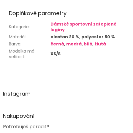
Doplňkové parametry
Dámské sportovní zateplené
Kategorie
:
legíny
Materiál
:
elastan 20 %, polyester 80 %
Barva
:
černá
,
modrá
,
bílá
,
žlutá
Modelka má
XS/S
velikost
:
Z
á
p
a
Instagram
t
í
Nakupování
Potřebuješ poradit?