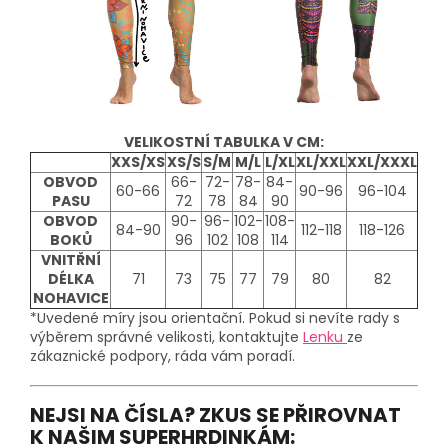
VELIKOSTNÍ TABULKA V CM:
XXS/XS
XS/S
S/M
M/L
L/XL
XL/XXL
XXL/XXXL
OBVOD
66-
72-
78-
84-
60-66
90-96
96-104
PASU
72
78
84
90
OBVOD
90-
96-
102-
108-
84-90
112-118
118-126
BOKŮ
96
102
108
114
VNITŘNÍ
DÉLKA
71
73
75
77
79
80
82
NOHAVICE
*Uvedené míry jsou orientační. Pokud si nevíte rady s
výběrem správné velikosti, kontaktujte
Lenku
ze
zákaznické podpory, ráda vám poradí.
NEJSI NA ČÍSLA? ZKUS SE PŘIROVNAT
K NAŠIM SUPERHRDINKÁM: