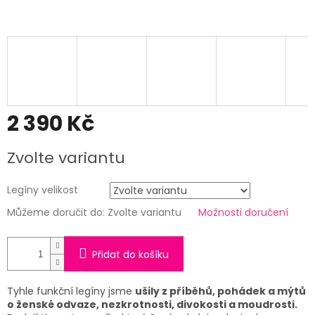
2 390 Kč
Měrná
Zvolte variantu
cena:
Legíny velikost
Můžeme doručit do:
Zvolte variantu
Možnosti doručení
Přidat do košíku
Tyhle funkční legíny jsme
ušily z příběhů, pohádek a mýtů
o ženské odvaze, nezkrotnosti, divokosti a moudrosti.