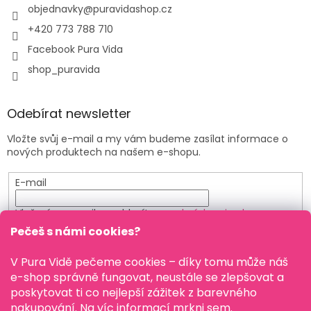
objednavky
@
puravidashop.cz
+420 773 788 710
Facebook Pura Vida
shop_puravida
Odebírat newsletter
Vložte svůj e-mail a my vám budeme zasílat informace o
nových produktech na našem e-shopu.
E-mail
Vložením e-mailu souhlasíte s
podmínkami ochrany
osobních údajů
Pečeš s námi cookies?
PŘIHLÁSIT SE
V Pura Vidě pečeme cookies – díky tomu může náš
e-shop správně fungovat, neustále se zlepšovat a
poskytovat ti co nejlepší zážitek z barevného
nakupování. Na víc informací mrkni
sem
.