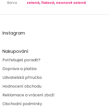
Barva
:
zelená
,
fialová
,
neonově zelená
Z
á
p
a
Instagram
t
í
Nakupování
Potřebuješ poradit?
Doprava a platba
Uživatelská příručka
Hodnocení obchodu
Reklamace a vrácení zboží
Obchodní podmínky