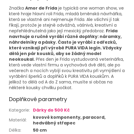
Značka
Amor de Frida
je typická one woman show, ve
které hraje hlavní roli Frida, mladá brněnská návrhářka,
která se vlastně ani nejmenuje Frida. Ale všichni jí tak
říkají, protože je stejně odvážná, vášnivá, kreativní a
nepřehlédnutelná jako její mexický předobraz.
Frida
navrhuje a ručně vyrábí různé doplňky: náramky,
náhrdelníky a pásky. Často je vyrábí z odřezků,
které vznikají při výrobě PURA VIDA legín. Vždycky
dělá jen pár kousků, aby se žádný model
neokoukal.
Přes den je Frida vystudovaná veterinářka,
která vede vlastní firmu a vychovává dvě děti, ale po
večerech a nocích vybíjí svou kreativitu při vymýšlení a
vyrábění šperků a doplňků k PURA VIDA kouskům. A
jelikož to dělá od A do Z sama, musíte si občas na
některé kousky chvilku počkat.
Doplňkové parametry
Kategorie
:
Dárky do 500 Kč
kovové komponenty, paracord,
Materiál
:
hedvábný střapec
Délka
:
50 cm