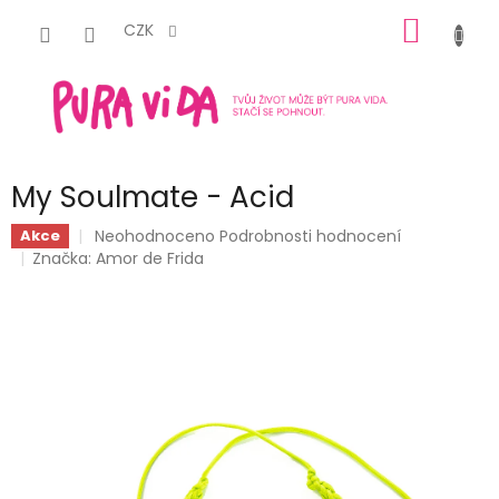
Přejít
NÁKUP
na
CZK
obsah
KOŠÍK
My Soulmate - Acid
Průměrné
Neohodnoceno
Podrobnosti hodnocení
Akce
hodnocení
Značka:
Amor de Frida
produktu
je
0,0
z
5
hvězdiček.