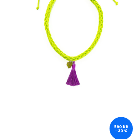
590 Kč
–30 %