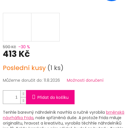
590 Kč
–30 %
413 Kč
Měrná
Poslední kusy
(1 ks)
cena:
Můžeme doručit do:
11.8.2026
Možnosti doručení
Přidat do košíku
Tenhle barevný náhrdelník navrhla a ručně vyrobila
brněnská
návrhářka Frida
, naše spřízněná duše. A protože Frida miluje
originalitu, hravost a kreativitu, vyrobila těchhle náhrdelníků