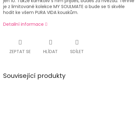
jen 10. Takže kamkoliv s ním přijdeš, budeš za hvězdu. Tenhle
je z limitované kolekce MY SOULMATE a bude se ti skvěle
hodit ke všem PURA VIDA kouskům.
Detailní informace
ZEPTAT SE
HLÍDAT
SDÍLET
Související produkty