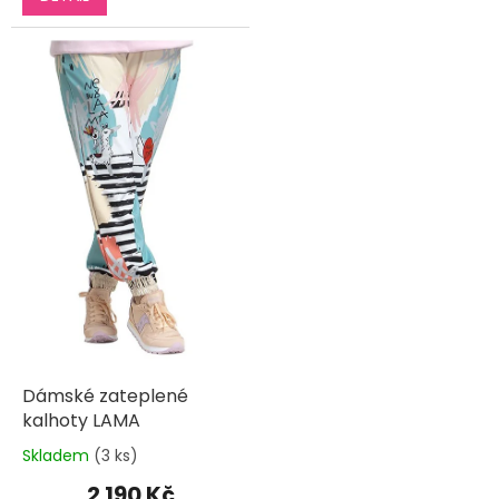
5
hvězdiček.
Dámské zateplené
kalhoty LAMA
Skladem
(3 ks)
Průměrné
hodnocení
2 190 Kč