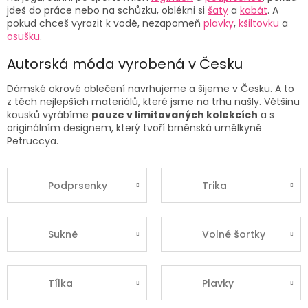
jdeš do práce nebo na schůzku, oblékni si
šaty
a
kabát
. A
pokud chceš vyrazit k vodě, nezapomeň
plavky
,
kšiltovku
a
osušku
.
Autorská móda vyrobená v Česku
Dámské
okrové oblečení
navrhujeme a šijeme v Česku. A to
z těch nejlepších materiálů, které jsme na trhu našly. Většinu
kousků vyrábíme
pouze v limitovaných kolekcích
a s
originálním designem, který tvoří brněnská umělkyně
Petruccya.
Podprsenky
Trika
Sukně
Volné šortky
Tílka
Plavky