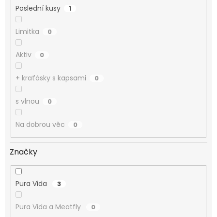
Poslední kusy
1
Limitka
0
Aktiv
0
+ kraťásky s kapsami
0
s vlnou
0
Na dobrou věc
0
Značky
Pura Vida
3
Pura Vida a Meatfly
0