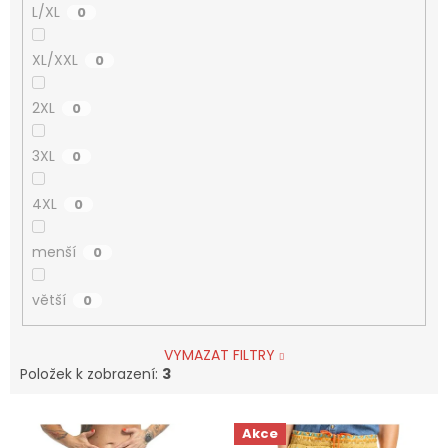
L/XL
0
XL/XXL
0
2XL
0
3XL
0
4XL
0
menší
0
větší
0
VYMAZAT FILTRY
Položek k zobrazení:
3
V
Akce
ý