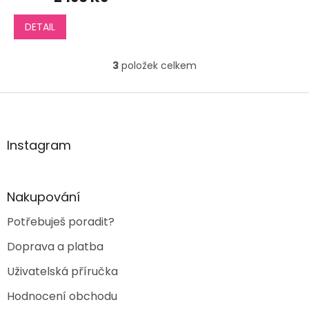
produktu
je
DETAIL
5,0
z
5
3
položek celkem
hvězdiček.
O
v
l
Z
á
á
d
p
a
a
Instagram
c
t
í
í
p
r
Nakupování
v
k
Potřebuješ poradit?
y
v
Doprava a platba
ý
p
Uživatelská příručka
i
s
Hodnocení obchodu
u