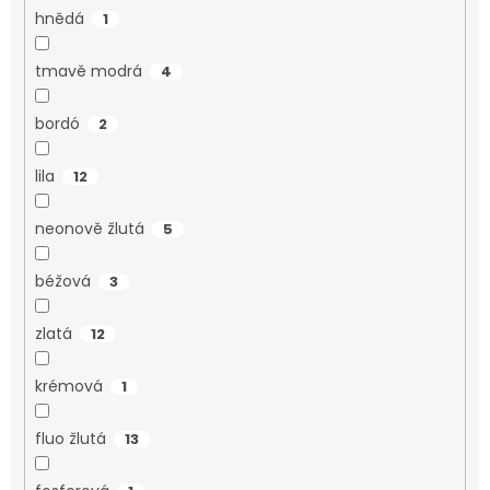
hnědá
1
tmavě modrá
4
bordó
2
lila
12
neonově žlutá
5
béžová
3
zlatá
12
krémová
1
fluo žlutá
13