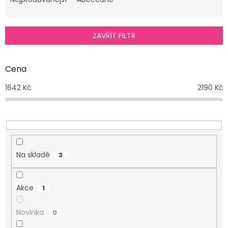
e
n
í
p
ZAVŘÍT FILTR
r
o
d
Cena
u
1642
Kč
2190
Kč
k
t
ů
Na skladě
3
Akce
1
Novinka
0