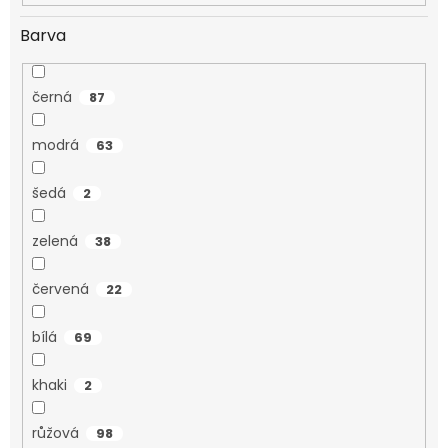
Barva
černá
87
modrá
63
šedá
2
zelená
38
červená
22
bílá
69
khaki
2
růžová
98