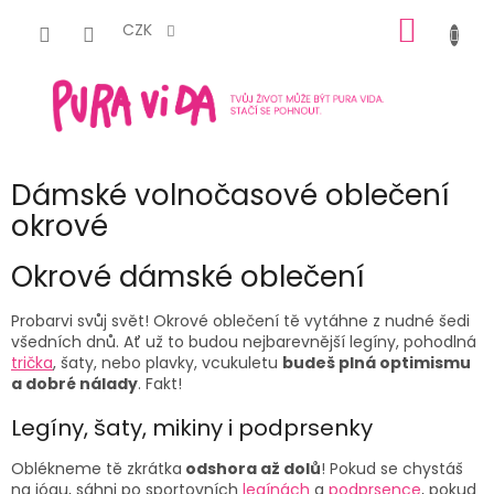
Přejít
NÁKUP
na
CZK
obsah
KOŠÍK
Dámské volnočasové oblečení
okrové
Okrové dámské oblečení
Probarvi svůj svět! Okrové o
blečení
tě vytáhne z nudné šedi
všedních dnů. Ať už to budou nejbarevnější
legíny
, pohodlná
trička
,
šaty,
nebo
plavky
, vcukuletu
budeš plná optimismu
a dobré nálady
. Fakt!
Legíny, šaty, mikiny i podprsenky
Oblékneme tě zkrátka
odshora až dolů
! Pokud se chystáš
na jógu, sáhni po
sportovních
legínách
a
podprsence
, pokud