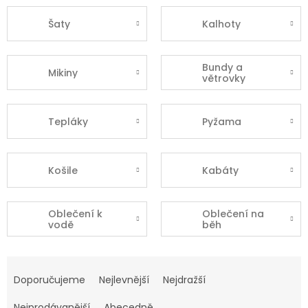
Šaty
Kalhoty
Bundy a
Mikiny
větrovky
Tepláky
Pyžama
Košile
Kabáty
Oblečení k
Oblečení na
vodě
běh
Ř
a
Doporučujeme
Nejlevnější
Nejdražší
z
Nejprodávanější
Abecedně