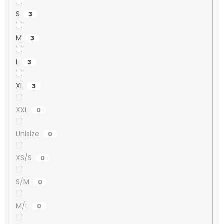
S
3
M
3
L
3
XL
3
XXL
0
Unisize
0
XS/S
0
S/M
0
M/L
0