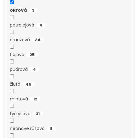
okrová
3
petrolejová
4
oranžová
34
fialová
25
pudrová
4
žlutá
46
mintová
12
tyrkysová
31
neonově růžová
8