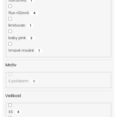
fosforová
1
fluo růžová
4
limitován
1
baby pink
2
tmavě modré
1
Motiv
S potiskem
0
Velikost
XS
3