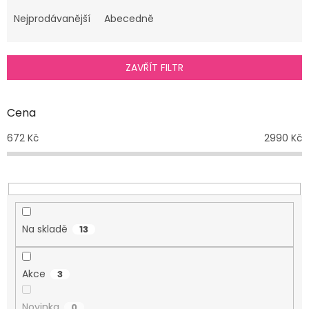
z
e
Nejprodávanější
Abecedně
n
í
p
ZAVŘÍT FILTR
r
o
d
Cena
u
672
Kč
2990
Kč
k
t
ů
Na skladě
13
Akce
3
Novinka
0