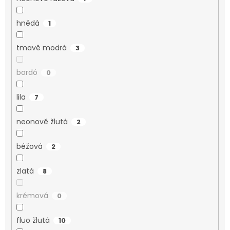
hnědá
1
tmavě modrá
3
bordó
0
lila
7
neonově žlutá
2
béžová
2
zlatá
8
krémová
0
fluo žlutá
10