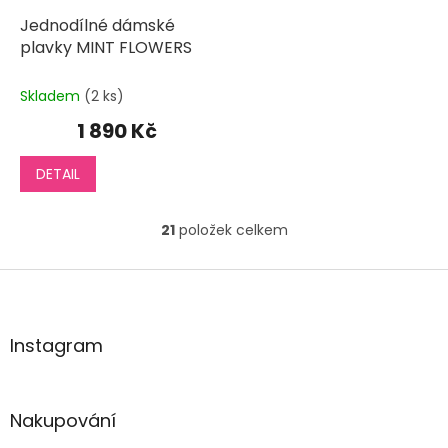
Jednodílné dámské
plavky MINT FLOWERS
Skladem
(2 ks)
1 890 Kč
DETAIL
21
položek celkem
O
v
l
Z
á
á
d
p
a
a
Instagram
c
t
í
í
p
r
Nakupování
v
k