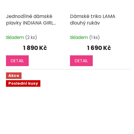
Jednodílné dámské
Dámské triko LAMA
plavky INDIANA GIRL
dlouhý rukáv
sportovní
Skladem
(2 ks)
Skladem
(1 ks)
1 890 Kč
1 690 Kč
DETAIL
DETAIL
Akce
Poslední kusy