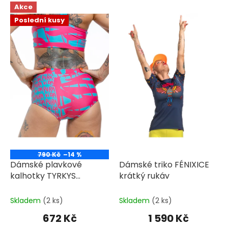
V
Akce
ý
Poslední kusy
p
i
s
p
r
o
d
u
k
t
ů
790 Kč
–14 %
Dámské plavkové
Dámské triko FÉNIXICE
kalhotky TYRKYS
krátký rukáv
FLOWER
Skladem
(2 ks)
Skladem
(2 ks)
672 Kč
1 590 Kč