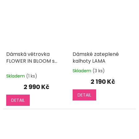
Dámská větrovka
Dámské zateplené
FLOWER IN BLOOM s
kalhoty LAMA
kapucí
Skladem
(3 ks)
Průměrné
Skladem
(1 ks)
hodnocení
2 190 Kč
produktu
2 990 Kč
je
DETAIL
5,0
DETAIL
z
5
hvězdiček.