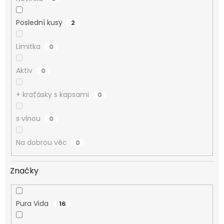
Poslední kusy
2
Limitka
0
Aktiv
0
+ kraťásky s kapsami
0
s vlnou
0
Na dobrou věc
0
Značky
Pura Vida
16