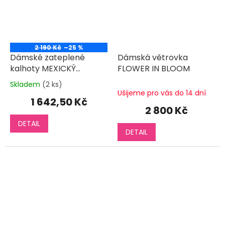
2 190 Kč
–25 %
Dámské zateplené
Dámská větrovka
kalhoty MEXICKÝ
FLOWER IN BLOOM
PODZIM
Skladem
(2 ks)
Průměrné
Ušijeme pro vás do 14 dní
hodnocení
1 642,50 Kč
produktu
2 800 Kč
je
DETAIL
5,0
DETAIL
z
5
hvězdiček.