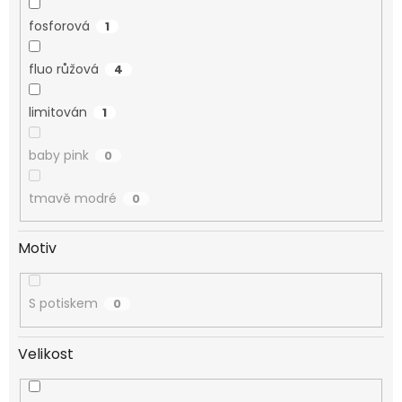
fosforová
1
fluo růžová
4
limitován
1
baby pink
0
tmavě modré
0
Motiv
S potiskem
0
Velikost