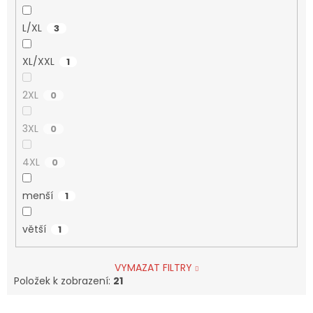
L/XL
3
XL/XXL
1
2XL
0
3XL
0
4XL
0
menší
1
větší
1
VYMAZAT FILTRY
Položek k zobrazení:
21