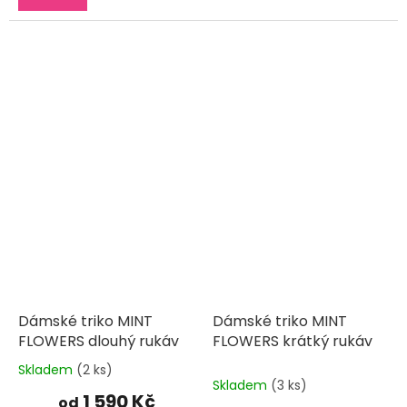
5
hvězdiček.
Dámské triko MINT
Dámské triko MINT
FLOWERS dlouhý rukáv
FLOWERS krátký rukáv
Skladem
(2 ks)
Průměrné
Skladem
(3 ks)
hodnocení
1 590 Kč
od
produktu