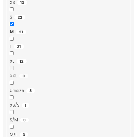
XS
13
S
22
M
21
L
21
XL
12
XXL
0
Unisize
3
XS/S
1
S/M
3
M/L
3