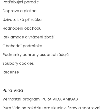
Potřebuješ poradit?
y
v
Doprava a platba
ý
p
Uživatelská příručka
i
s
Hodnocení obchodu
u
Reklamace a vrácení zboží
Obchodní podmínky
Podmínky ochrany osobních údajů
Soubory cookies
Recenze
Pura Vida
Věrnostní program: PURA VIDA AMIGAS
Pura Vida na zakázku pro skupiny, firmy a sportovní