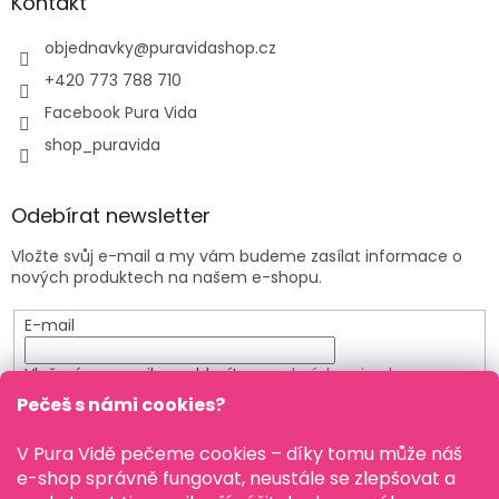
Kontakt
objednavky
@
puravidashop.cz
+420 773 788 710
Facebook Pura Vida
shop_puravida
Odebírat newsletter
Vložte svůj e-mail a my vám budeme zasílat informace o
nových produktech na našem e-shopu.
E-mail
Vložením e-mailu souhlasíte s
podmínkami ochrany
osobních údajů
Pečeš s námi cookies?
PŘIHLÁSIT SE
V Pura Vidě pečeme cookies – díky tomu může náš
e-shop správně fungovat, neustále se zlepšovat a