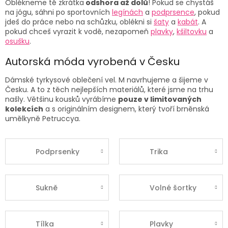
Oblékneme tě zkrátka
odshora až dolů
! Pokud se chystáš
na jógu, sáhni po
sportovních
legínách
a
podprsence
, pokud
jdeš do práce nebo na schůzku, oblékni si
šaty
a
kabát
. A
pokud chceš vyrazit k vodě, nezapomeň
plavky
,
kšiltovku
a
osušku
.
Autorská móda vyrobená v Česku
Dámské
tyrkysové oblečení vel. M
navrhujeme a šijeme v
Česku. A to z těch nejlepších materiálů, které jsme na trhu
našly. Většinu kousků vyrábíme
pouze v limitovaných
kolekcích
a s originálním designem, který tvoří brněnská
umělkyně Petruccya.
Podprsenky
Trika
Sukně
Volné šortky
Tílka
Plavky