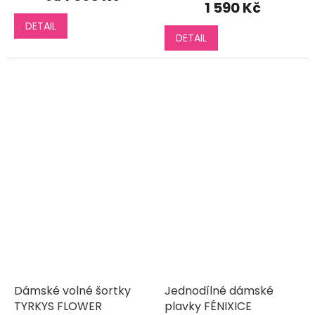
1 590 Kč
je
DETAIL
5,0
DETAIL
z
5
hvězdiček.
Dámské volné šortky
Jednodílné dámské
TYRKYS FLOWER
plavky FÉNIXICE