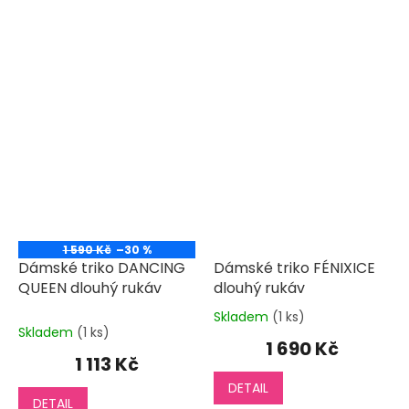
1 590 Kč
–30 %
Dámské triko DANCING
Dámské triko FÉNIXICE
QUEEN dlouhý rukáv
dlouhý rukáv
Skladem
(1 ks)
Průměrné
Skladem
(1 ks)
hodnocení
1 690 Kč
produktu
1 113 Kč
je
DETAIL
5,0
DETAIL
z