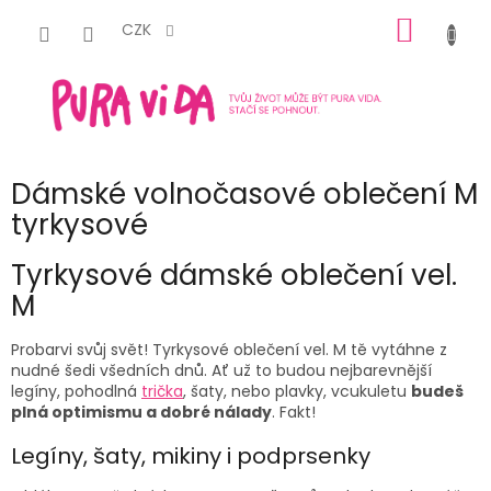
Přejít
NÁKUP
na
CZK
obsah
KOŠÍK
Dámské volnočasové oblečení M
tyrkysové
Tyrkysové dámské oblečení vel.
M
Probarvi svůj svět! Tyrkysové o
blečení
vel. M tě vytáhne z
nudné šedi všedních dnů. Ať už to budou nejbarevnější
legíny
, pohodlná
trička
,
šaty,
nebo
plavky
, vcukuletu
budeš
plná optimismu a dobré nálady
. Fakt!
Legíny, šaty, mikiny i podprsenky