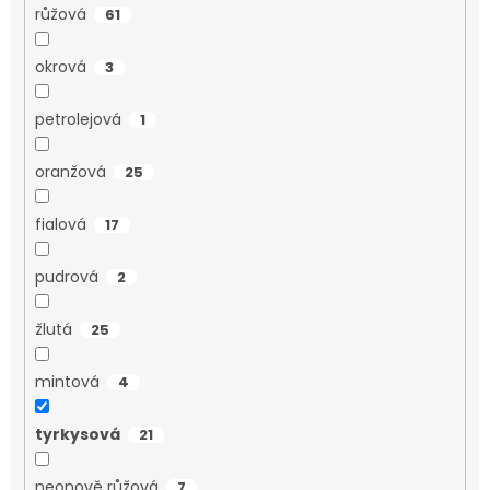
růžová
61
okrová
3
petrolejová
1
oranžová
25
fialová
17
pudrová
2
žlutá
25
mintová
4
tyrkysová
21
neonově růžová
7