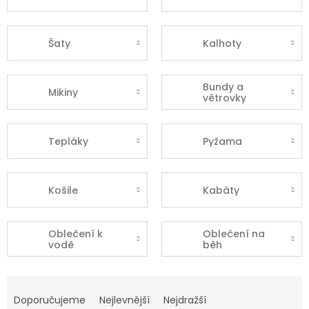
Šaty
Kalhoty
Bundy a
Mikiny
větrovky
Tepláky
Pyžama
Košile
Kabáty
Oblečení k
Oblečení na
vodě
běh
Ř
a
Doporučujeme
Nejlevnější
Nejdražší