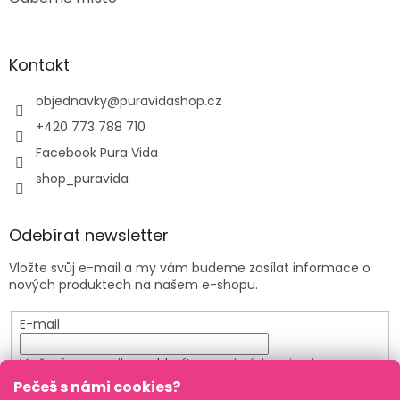
Kontakt
objednavky
@
puravidashop.cz
+420 773 788 710
Facebook Pura Vida
shop_puravida
Odebírat newsletter
Vložte svůj e-mail a my vám budeme zasílat informace o
nových produktech na našem e-shopu.
E-mail
Vložením e-mailu souhlasíte s
podmínkami ochrany
osobních údajů
Pečeš s námi cookies?