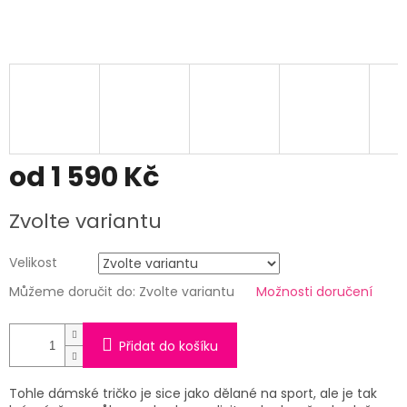
od
1 590 Kč
Měrná
Zvolte variantu
cena:
Velikost
Můžeme doručit do:
Zvolte variantu
Možnosti doručení
Přidat do košíku
Tohle dámské tričko je sice jako dělané na sport, ale je tak