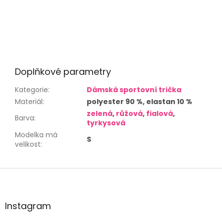
Doplňkové parametry
Kategorie
:
Dámská sportovní trička
Materiál
:
polyester 90 %, elastan 10 %
zelená
,
růžová
,
fialová
,
Barva
:
tyrkysová
Modelka má
S
velikost
:
Z
á
p
a
Instagram
t