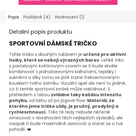
Popis
Podobné (4)
Hodnocení (1)
Detailní popis produktu
SPORTOVNÍ DÁMSKÉ TRIČKO
Tohle tričko s dlouhým rukávem je
určené pro aktivní
holky, které se nebojí výrazných barev
. Lehké triko
s pastelovým květinovým vzorem se ti bude skvěle
kombinovat s jednobarevnými kalhotami, tepláky i
sukněmi a díky tomu se jistě stane frekventovaným
kouskem tvého šatníku. Vizuální apel ale není to jediné,
co ti tenhle sportovní svršek může nabídnout. S
přehledem s tebou
zvládne taky každou intenzitu
pohybu
, od běhu až po jógové flow.
Materiál, ze
kterého jsme tričko ušily, je pružný, prodyšný a
rychleschnoucí.
Triko tě tedy nebude nikterak
omezovat v dosahování těch nejlepších výsledků, ale
naopak ti bude maximálně asistovat a starat se o tvé
pohodlí. ❤️