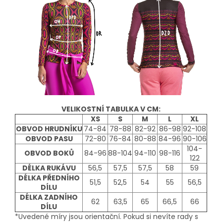
VELIKOSTNÍ TABULKA V CM:
XS
S
M
L
XL
OBVOD HRUDNÍKU
74-84
78-88
82-92
86-98
92-108
OBVOD PASU
72-80
76-84
80-88
84-96
90-106
104-
OBVOD BOKŮ
84-96
88-104
94-110
98-116
122
DÉLKA RUKÁVU
56,5
57,5
57,5
58
59
DÉLKA PŘEDNÍHO
51,5
52,5
54
55
56,5
DÍLU
DÉLKA ZADNÍHO
62
63,5
65
66,5
66
DÍLU
*Uvedené míry jsou orientační. Pokud si nevíte rady s