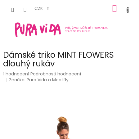
Přejít
NÁKUP
na
CZK
obsah
KOŠÍK
Dámské triko MINT FLOWERS
dlouhý rukáv
Průměrné
1 hodnocení
Podrobnosti hodnocení
hodnocení
Značka:
Pura Vida a Meatfly
produktu
je
5,0
z
5
hvězdiček.