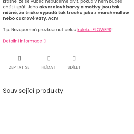
krásné, že se vůbec nebudeme divit, pokud v něm budeš
chtít i spát. Jeho
akvarelové barvy a motivy jsou tak
něžné, že tričko vypadá tak trochu jako z marshmallow
nebo cukrové vaty. Ach!
Tip: Nezapomeň prozkoumat celou
kolekci FLOWERS
!
Detailní informace
ZEPTAT SE
HLÍDAT
SDÍLET
Související produkty