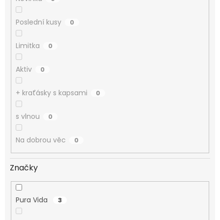
Poslední kusy
0
Limitka
0
Aktiv
0
+ kraťásky s kapsami
0
s vlnou
0
Na dobrou věc
0
Značky
Pura Vida
3