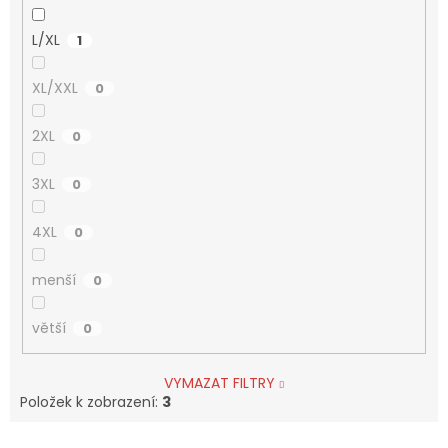
L/XL
1
XL/XXL
0
2XL
0
3XL
0
4XL
0
menší
0
větší
0
VYMAZAT FILTRY
Položek k zobrazení:
3