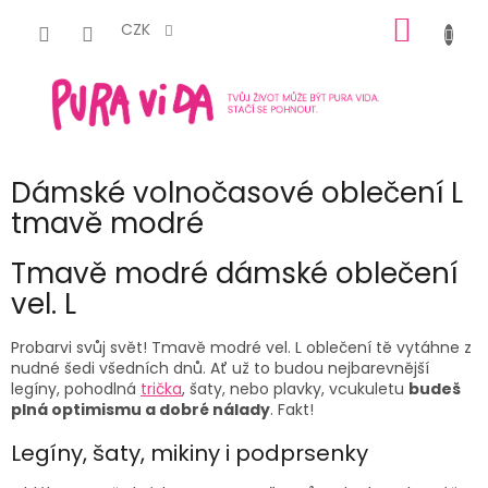
Přejít
NÁKUP
na
CZK
obsah
KOŠÍK
Dámské volnočasové oblečení L
tmavě modré
Tmavě modré dámské oblečení
vel. L
Probarvi svůj svět! Tmavě modré vel. L o
blečení
tě vytáhne z
nudné šedi všedních dnů. Ať už to budou nejbarevnější
legíny
, pohodlná
trička
,
šaty,
nebo
plavky
, vcukuletu
budeš
plná optimismu a dobré nálady
. Fakt!
Legíny, šaty, mikiny i podprsenky