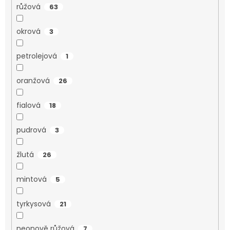
růžová
63
okrová
3
petrolejová
1
oranžová
26
fialová
18
pudrová
3
žlutá
26
mintová
5
tyrkysová
21
neonově růžová
7