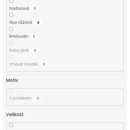
fosforová
1
fluo růžová
4
limitován
1
baby pink
0
tmavě modré
0
Motiv
S potiskem
0
Velikost