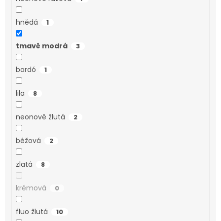
hnědá
1
tmavě modrá
3
bordó
1
lila
8
neonově žlutá
2
béžová
2
zlatá
8
krémová
0
fluo žlutá
10