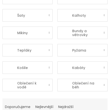
Šaty
Kalhoty
Bundy a
Mikiny
větrovky
Tepláky
Pyžama
Košile
Kabáty
Oblečení k
Oblečení na
vodě
běh
Ř
a
Doporučujeme
Nejlevnější
Nejdražší