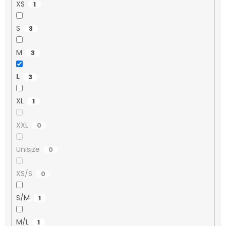
XS
1
S
3
M
3
L
3
XL
1
XXL
0
Unisize
0
XS/S
0
S/M
1
M/L
1