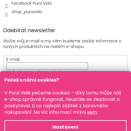
Facebook Pura Vida
shop_puravida
Odebírat newsletter
Vložte svůj e-mail a my vám budeme zasílat informace o
nových produktech na našem e-shopu.
E-mail
Vložením e-mailu souhlasíte s
podmínkami ochrany
osobních údajů
Pečeš s námi cookies?
PŘIHLÁSIT SE
V Pura Vidě pečeme cookies – díky tomu může náš
e-shop správně fungovat, neustále se zlepšovat a
poskytovat ti co nejlepší zážitek z barevného
nakupování. Na víc informací mrkni
sem
.
Vytvořil Shoptet
Nastavení