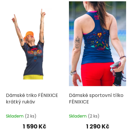
V
ý
p
i
s
p
r
o
d
u
k
t
ů
Dámské triko FÉNIXICE
Dámské sportovní tílko
krátký rukáv
FÉNIXICE
Skladem
(2 ks)
Skladem
(2 ks)
1 590 Kč
1 290 Kč