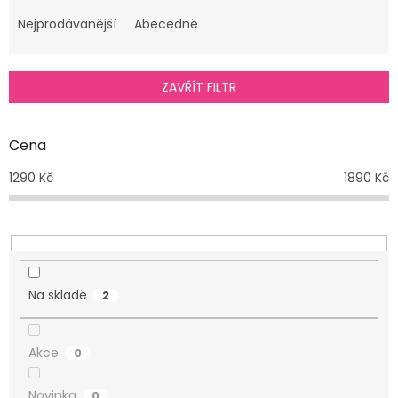
z
e
Nejprodávanější
Abecedně
n
í
p
ZAVŘÍT FILTR
r
o
d
Cena
u
1290
Kč
1890
Kč
k
t
ů
Na skladě
2
Akce
0
Novinka
0