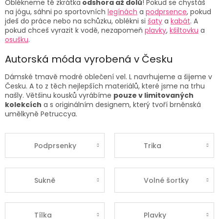
Oblékneme tě zkrátka
odshora až dolů
! Pokud se chystáš
na jógu, sáhni po
sportovních
legínách
a
podprsence
, pokud
jdeš do práce nebo na schůzku, oblékni si
šaty
a
kabát
. A
pokud chceš vyrazit k vodě, nezapomeň
plavky
,
kšiltovku
a
osušku
.
Autorská móda vyrobená v Česku
Dámské
tmavě modré oblečení vel. L
navrhujeme a šijeme v
Česku. A to z těch nejlepších materiálů, které jsme na trhu
našly. Většinu kousků vyrábíme
pouze v limitovaných
kolekcích
a s originálním designem, který tvoří brněnská
umělkyně Petruccya.
Podprsenky
Trika
Sukně
Volné šortky
Tílka
Plavky