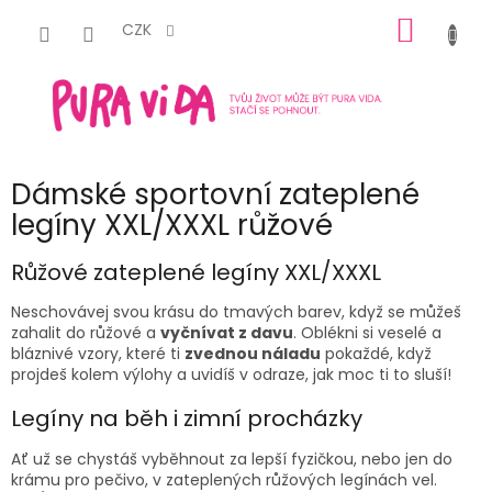
Přejít
NÁKUP
na
CZK
obsah
KOŠÍK
Dámské sportovní zateplené
legíny XXL/XXXL růžové
Růžové zateplené legíny XXL/XXXL
Neschovávej svou krásu do tmavých barev, když se můžeš
zahalit do
růžové
a
vyčnívat z davu
. Oblékni si veselé a
bláznivé vzory, které ti
zvednou náladu
pokaždé, když
projdeš kolem výlohy a uvidíš v odraze, jak moc ti to sluší!
Legíny na běh i zimní procházky
Ať už se chystáš vyběhnout za lepší fyzičkou, nebo jen do
krámu pro pečivo, v
zateplených růžových legínách vel.