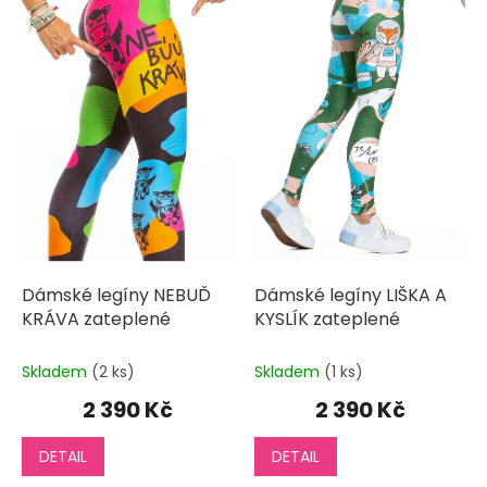
i
s
p
r
o
d
u
k
t
ů
Dámské legíny NEBUĎ
Dámské legíny LIŠKA A
KRÁVA zateplené
KYSLÍK zateplené
Skladem
(2 ks)
Skladem
(1 ks)
2 390 Kč
2 390 Kč
DETAIL
DETAIL