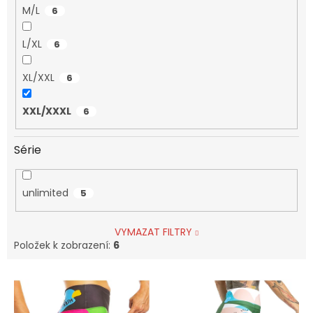
M/L
6
L/XL
6
XL/XXL
6
XXL/XXXL
6
Série
unlimited
5
VYMAZAT FILTRY
Položek k zobrazení:
6
V
ý
p