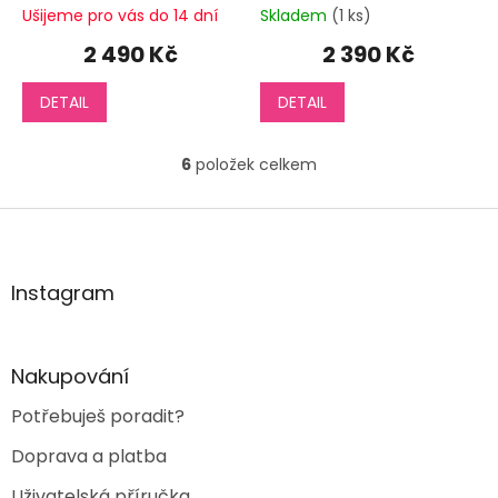
Ušijeme pro vás do 14 dní
Skladem
(1 ks)
2 490 Kč
2 390 Kč
DETAIL
DETAIL
6
položek celkem
O
v
l
Z
á
á
d
p
a
a
Instagram
c
t
í
í
p
r
Nakupování
v
k
Potřebuješ poradit?
y
v
Doprava a platba
ý
p
Uživatelská příručka