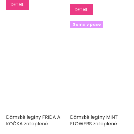
DETAIL
5,0
DETAIL
z
5
hvězdiček.
Guma v pase
Dámské legíny FRIDA A
Dámské legíny MINT
KOČKA zateplené
FLOWERS zateplené