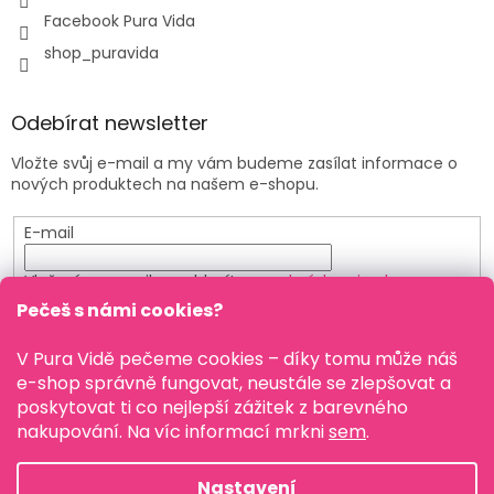
Facebook Pura Vida
shop_puravida
Odebírat newsletter
Vložte svůj e-mail a my vám budeme zasílat informace o
nových produktech na našem e-shopu.
E-mail
Vložením e-mailu souhlasíte s
podmínkami ochrany
osobních údajů
Pečeš s námi cookies?
PŘIHLÁSIT SE
V Pura Vidě pečeme cookies – díky tomu může náš
e-shop správně fungovat, neustále se zlepšovat a
poskytovat ti co nejlepší zážitek z barevného
nakupování. Na víc informací mrkni
sem
.
Vytvořil Shoptet
Nastavení