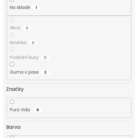
Na skladě
1
Akce
0
Novinka
0
Poslední kusy
0
Guma v pase
2
Značky
Pura Vida
6
Barva