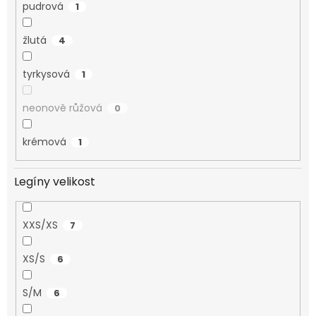
pudrová
1
žlutá
4
tyrkysová
1
neonově růžová
0
krémová
1
Legíny velikost
XXS/XS
7
XS/S
6
S/M
6