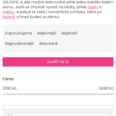
XXL/XXXL
si dáš možná dobrovolně ještě jedno kolečko kolem
domu. Jestli se chystáš vyrazit na běžky, přidej
čepici
a
mikinu
. A pokud tě čeká i romantická schůzka, sáhni po
šatech
a hned budeš za dámu!
Ř
a
Doporučujeme
Nejlevnější
Nejdražší
z
e
Nejprodávanější
Abecedně
n
í
p
ZAVŘÍT FILTR
r
o
d
Cena
u
2390
Kč
2490
Kč
k
t
ů