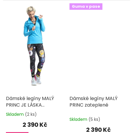
Guma v pase
Dámské legíny MALÝ
Dámské legíny MALÝ
PRINC JE LÁSKA
PRINC zateplené
zateplené
Skladem
(2 ks)
Průměrné
Skladem
(5 ks)
hodnocení
2 390 Kč
produktu
2 390 Kč
je