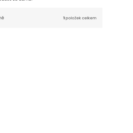
ně
1
položek celkem