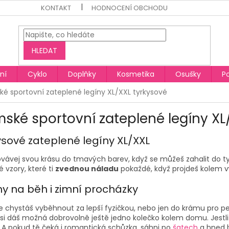
KONTAKT
HODNOCENÍ OBCHODU
HLEDAT
ní
Cyklo
Doplňky
Kosmetika
Osušky
P
é sportovní zateplené legíny XL/XXL tyrkysové
ské sportovní zateplené legíny XL
ysové zateplené legíny XL
/XXL
vávej svou krásu do tmavých barev, když se můžeš zahalit do
t
é vzory, které ti
zvednou náladu
pokaždé, když projdeš kolem výl
ny na běh i zimní procházky
e chystáš vyběhnout za lepší fyzičkou, nebo jen do krámu pro pe
si dáš možná dobrovolně ještě jedno kolečko kolem domu. Jestli 
. A pokud tě čeká i romantická schůzka, sáhni po
šatech
a hned 