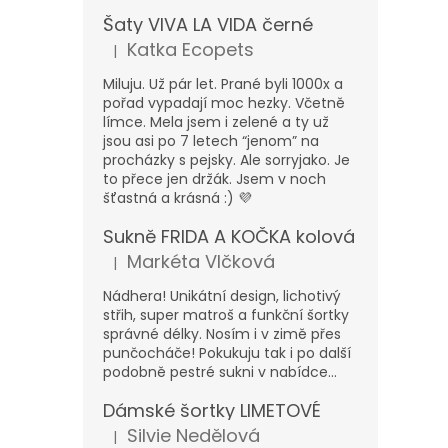
Šaty VIVA LA VIDA černé
Katka Ecopets
|
Hodnocení produktu je 5 z 5 hvězdiček.
Miluju. Už pár let. Prané byli 1000x a
pořad vypadají moc hezky. Včetně
límce. Mela jsem i zelené a ty už
jsou asi po 7 letech “jenom” na
procházky s pejsky. Ale sorryjako. Je
to přece jen držák. Jsem v noch
šťastná a krásná :) 💜
Sukně FRIDA A KOČKA kolová
Markéta Vlčková
|
Hodnocení produktu je 5 z 5 hvězdiček.
Nádhera! Unikátní design, lichotivý
střih, super matroš a funkční šortky
správné délky. Nosím i v zimě přes
punčocháče! Pokukuju tak i po další
podobně pestré sukni v nabídce...
Dámské šortky LIMETOVÉ
Silvie Nedělová
|
Hodnocení produktu je 5 z 5 hvězdiček.