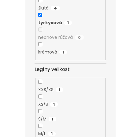
žlutá
4
tyrkysová
1
neonově růžová
0
krémová
1
Legíny velikost
XXS/XS
1
XS/S
1
S/M
1
M/L
1