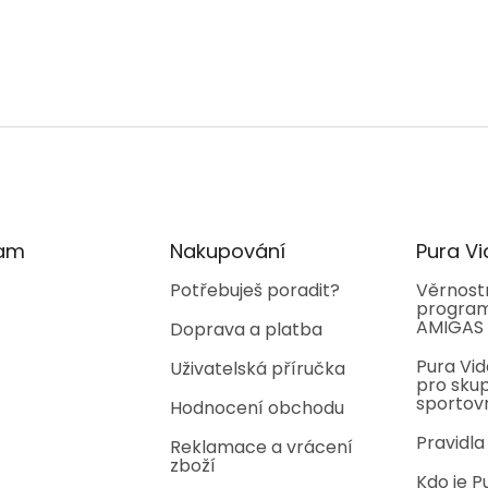
ram
Nakupování
Pura Vi
Potřebuješ poradit?
Věrnost
program
AMIGAS
Doprava a platba
Pura Vid
Uživatelská příručka
pro skup
sportov
Hodnocení obchodu
Pravidla
Reklamace a vrácení
zboží
Kdo je P