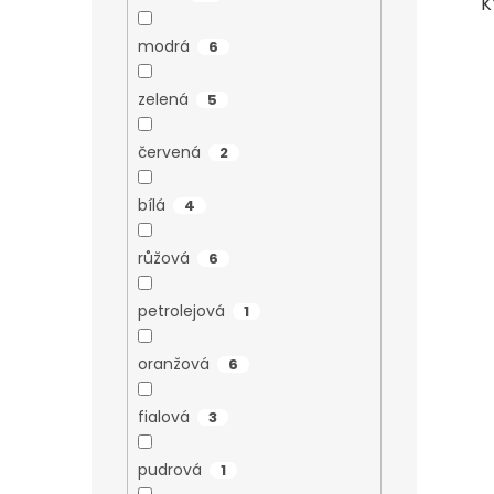
K
modrá
6
zelená
5
červená
2
bílá
4
růžová
6
petrolejová
1
oranžová
6
fialová
3
pudrová
1