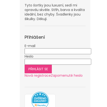
Tyto šortky jsou luxusní, sedí mi
opravdu skvěle. Střih, barva a kvalita
ideální, bez chyby. Švadlenky jsou
šikulky. Děkuji.
Přihlášení
E-mail
Heslo
PŘIHLÁSIT SE
Nová registrace
Zapomenuté heslo