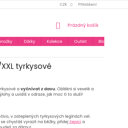
CZK
Přihlášení
NÁKUPNÍ
Prázdný košík
KOŠÍK
onožky
Dárky
Kolekce
Outlet
Blog
/XXL tyrkysové
yrkysové
a
vyčnívat z davu
. Oblékni si veselé a
ohy a uvidíš v odraze, jak moc ti to sluší!
čivo, v
zateplených tyrkysových legínách vel.
se chystáš vyrazit na běžky, přidej
čepici
a
budeš za dámu!