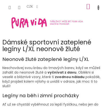
Přejít
NÁKUP
na
CZK
obsah
KOŠÍK
Dámské sportovní zateplené
legíny L/XL neonově žluté
Neonově žluté zateplené legíny L
/XL
Neschovávej svou krásu do tmavých barev, když se můžeš
zahalit do
neonově žluté
a
vyčnívat z davu
. Oblékni si
veselé a bláznivé vzory, které ti
zvednou náladu
pokaždé,
když projdeš kolem výlohy a uvidíš v odraze, jak moc ti to
sluší!
Legíny na běh i zimní procházky
Ať už se chystáš vyběhnout za lepší fyzičkou, nebo jen do