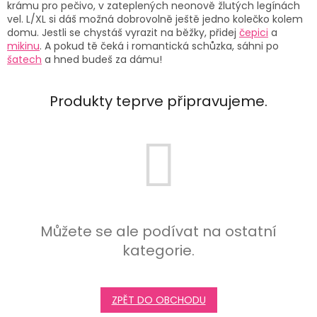
krámu pro pečivo, v
zateplených neonově žlutých legínách
vel. L/XL
si dáš možná dobrovolně ještě jedno kolečko kolem
domu. Jestli se chystáš vyrazit na běžky, přidej
čepici
a
mikinu
. A pokud tě čeká i romantická schůzka, sáhni po
šatech
a hned budeš za dámu!
Produkty teprve připravujeme.
Můžete se ale podívat na ostatní
kategorie.
ZPĚT DO OBCHODU