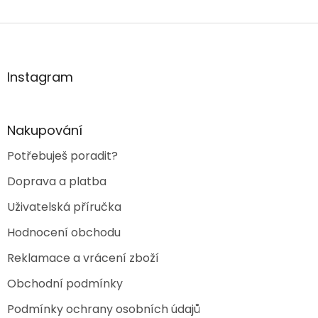
Z
á
p
a
Instagram
t
í
Nakupování
Potřebuješ poradit?
Doprava a platba
Uživatelská příručka
Hodnocení obchodu
Reklamace a vrácení zboží
Obchodní podmínky
Podmínky ochrany osobních údajů