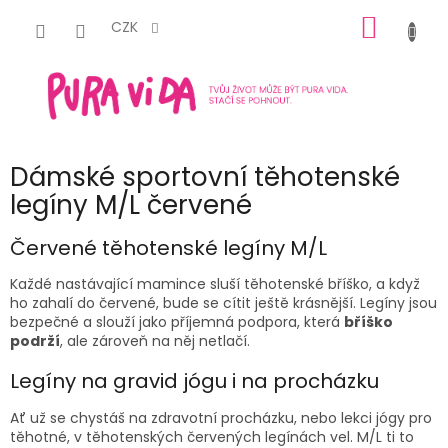
Přejít
NÁKUP
na
CZK
obsah
KOŠÍK
Dámské sportovní těhotenské
legíny M/L červené
Červené
těhotenské legíny
M/L
Každé nastávající mamince sluší těhotenské bříško, a když
ho zahalí do
červené
, bude se cítit ještě krásnější. Legíny jsou
bezpečné a slouží jako příjemná podpora, která
bříško
podrží
, ale zároveň na něj netlačí.
Legíny na gravid jógu i na procházku
Ať už se chystáš na zdravotní procházku, nebo lekci jógy pro
těhotné, v
těhotenských červených legínách vel. M/L
ti to