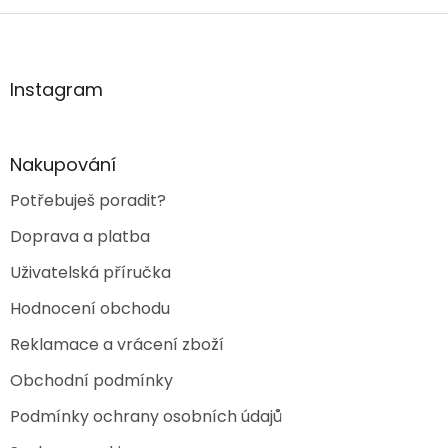
Z
á
p
a
Instagram
t
í
Nakupování
Potřebuješ poradit?
Doprava a platba
Uživatelská příručka
Hodnocení obchodu
Reklamace a vrácení zboží
Obchodní podmínky
Podmínky ochrany osobních údajů