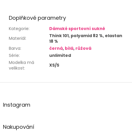
Doplňkové parametry
Kategorie
:
Dámské sportovní sukně
Think 101, polyamid 82 %, elastan
Materiál
:
18 %
Barva
:
černá
,
bílá
,
růžová
Série
:
unlimited
Modelka má
XS/S
velikost
:
Z
á
p
a
Instagram
t
í
Nakupování