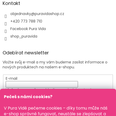
Kontakt
objednavky
@
puravidashop.cz
+420 773 788 710
Facebook Pura Vida
shop_puravida
Odebírat newsletter
Vložte svůj e-mail a my vám budeme zasílat informace o
nových produktech na našem e-shopu.
E-mail
Vložením e-mailu souhlasíte s
podmínkami ochrany
osobních údajů
Pečeš s námi cookies?
PŘIHLÁSIT SE
V Pura Vidě pečeme cookies – díky tomu může náš
e-shop správně fungovat, neustále se zlepšovat a