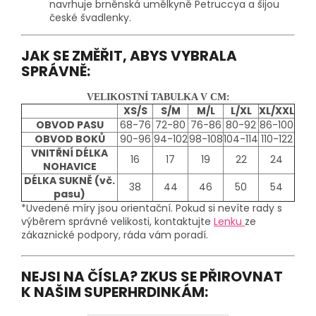
navrhuje brněnská umělkyně Petruccya a šijou
české švadlenky.
JAK SE ZMĚŘIT, ABYS VYBRALA
SPRÁVNĚ:
VELIKOSTNÍ TABULKA V CM:
XS/S
S/M
M/L
L/XL
XL/XXL
OBVOD PASU
68-76
72-80
76-86
80-92
86-100
OBVOD BOKŮ
90-96
94-102
98-108
104-114
110-122
VNITŘNÍ DÉLKA
16
17
19
22
24
NOHAVICE
DÉLKA SUKNĚ (vč.
38
44
46
50
54
pasu)
*Uvedené míry jsou orientační. Pokud si nevíte rady s
výběrem správné velikosti, kontaktujte
Lenku
ze
zákaznické podpory, ráda vám poradí.
NEJSI NA ČÍSLA? ZKUS SE PŘIROVNAT
K NAŠIM SUPERHRDINKÁM: