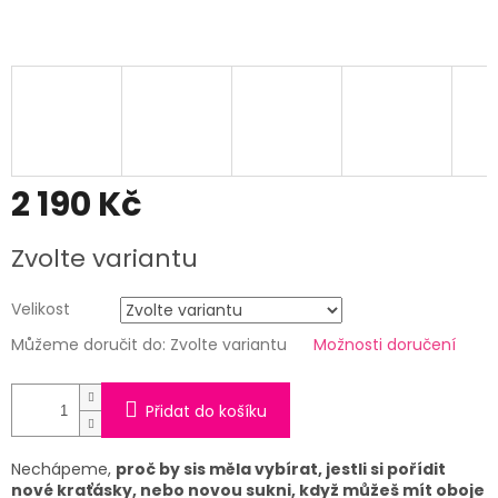
2 190 Kč
Měrná
Zvolte variantu
cena:
Velikost
Můžeme doručit do:
Zvolte variantu
Možnosti doručení
Přidat do košíku
Nechápeme,
proč by sis měla vybírat, jestli si pořídit
nové kraťásky, nebo novou sukni, když můžeš mít oboje