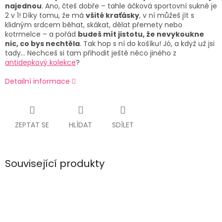
najednou
. Ano, čteš dobře – tahle áčková sportovní sukně je
2 v 1! Díky tomu, že má
všité kraťásky
, v ní můžeš jít s
klidným srdcem běhat, skákat, dělat přemety nebo
kotrmelce – a pořád
budeš mít jistotu, že nevykoukne
nic, co bys nechtěla
. Tak hop s ní do košíku! Jó, a když už jsi
tady… Nechceš si tam přihodit ještě něco jiného z
antidepkový kolekce
?
Detailní informace
ZEPTAT SE
HLÍDAT
SDÍLET
Související produkty