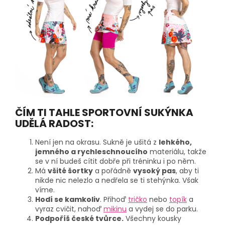
ČÍM TI TAHLE SPORTOVNÍ SUKÝNKA
UDĚLÁ RADOST:
Není jen na okrasu. Sukně je ušitá z
lehkého,
jemného a rychleschnoucího
materiálu, takže
se v ní budeš cítit dobře při tréninku i po něm.
Má
všité šortky
a pořádně
vysoký pas
, aby ti
nikde nic nelezlo a nedřela se ti stehýnka. Však
víme.
Hodí se kamkoliv
. Přihoď
tričko
nebo
topík
a
vyraz cvičit, nahoď
mikinu
a vydej se do parku.
Podpoříš české tvůrce.
Všechny kousky