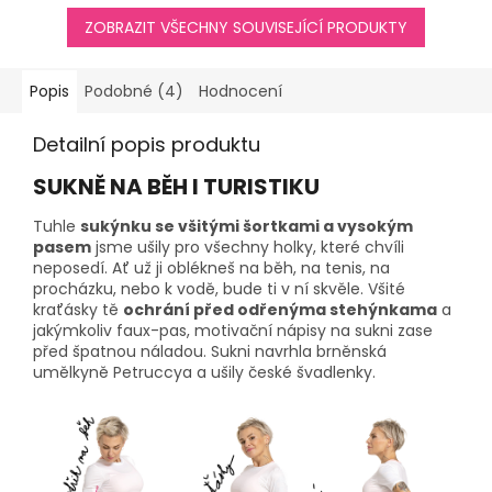
ZOBRAZIT VŠECHNY SOUVISEJÍCÍ PRODUKTY
Popis
Podobné (4)
Hodnocení
Detailní popis produktu
SUKNĚ NA BĚH I TURISTIKU
Tuhle
sukýnku se všitými šortkami a vysokým
pasem
jsme ušily pro všechny holky, které chvíli
neposedí. Ať už ji oblékneš na běh, na tenis, na
procházku, nebo k vodě, bude ti v ní skvěle. Všité
kraťásky tě
ochrání před odřenýma stehýnkama
a
jakýmkoliv faux-pas, motivační nápisy na sukni zase
před špatnou náladou. Sukni navrhla brněnská
umělkyně Petruccya a ušily české švadlenky.