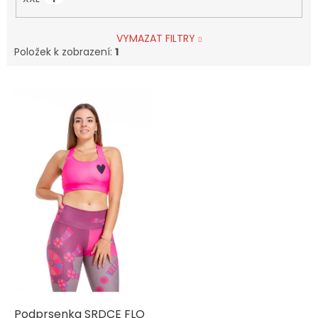
VYMAZAT FILTRY
Položek k zobrazení:
1
V
ý
p
i
s
p
r
o
d
u
k
t
ů
Podprsenka SRDCE FLO