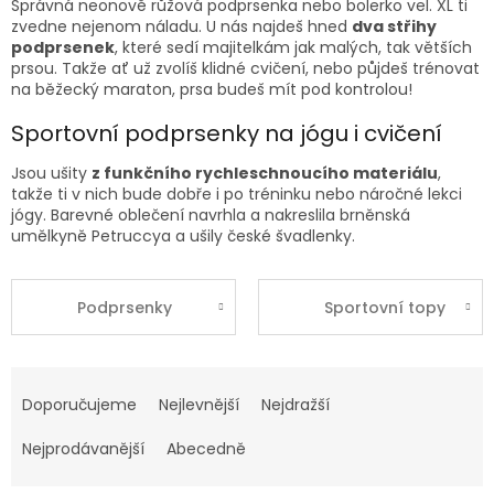
Správná
neonově růžová
podprsenka nebo bolerko
vel. XL
ti
zvedne nejenom náladu. U nás najdeš hned
dva střihy
podprsenek
, které sedí majitelkám jak malých, tak větších
prsou. Takže ať už zvolíš klidné cvičení, nebo půjdeš trénovat
na běžecký maraton, prsa budeš mít pod kontrolou!
Sportovní podprsenky na jógu i cvičení
Jsou ušity
z funkčního rychleschnoucího materiálu
,
takže ti v nich bude dobře i po tréninku nebo náročné lekci
jógy. Barevné oblečení navrhla a nakreslila brněnská
umělkyně Petruccya a ušily české švadlenky.
Podprsenky
Sportovní topy
Ř
a
Doporučujeme
Nejlevnější
Nejdražší
z
e
Nejprodávanější
Abecedně
n