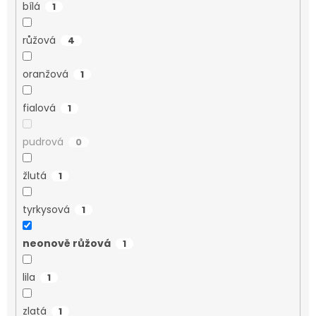
bílá
1
růžová
4
oranžová
1
fialová
1
pudrová
0
žlutá
1
tyrkysová
1
neonově růžová
1
lila
1
zlatá
1