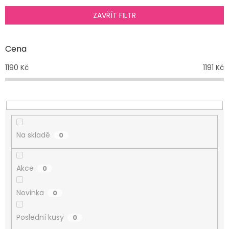
í
p
ZAVŘÍT FILTR
r
o
d
Cena
u
1190
Kč
1191
Kč
k
t
ů
Na skladě
0
Akce
0
Novinka
0
Poslední kusy
0