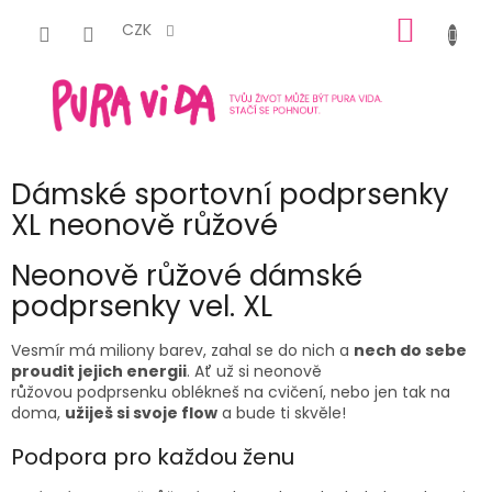
Přejít
NÁKUP
na
CZK
obsah
KOŠÍK
Dámské sportovní podprsenky
XL neonově růžové
Neonově růžové
dámské
podprsenky
vel.
XL
Vesmír má miliony barev, zahal se do nich a
nech do sebe
proudit jejich energii
. Ať už si
neonově
růžovou
podprsenku oblékneš na cvičení, nebo jen tak na
doma,
užiješ si svoje flow
a bude ti skvěle!
Podpora pro každou ženu