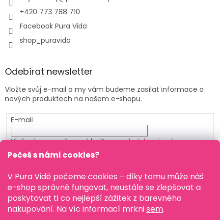
+420 773 788 710
Facebook Pura Vida
shop_puravida
Odebírat newsletter
Vložte svůj e-mail a my vám budeme zasílat informace o
nových produktech na našem e-shopu.
E-mail
Vložením e-mailu souhlasíte s
podmínkami ochrany
osobních údajů
Pečeš s námi cookies?
PŘIHLÁSIT SE
V Pura Vidě pečeme cookies – díky tomu může náš
e-shop správně fungovat, neustále se zlepšovat a
poskytovat ti co nejlepší zážitek z barevného
nakupování. Na víc informací mrkni
sem
.