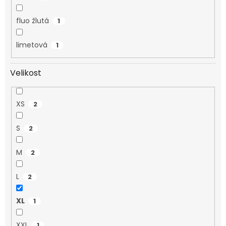
fluo žlutá
1
limetová
1
Velikost
XS
2
S
2
M
2
L
2
XL
1
XXL
1