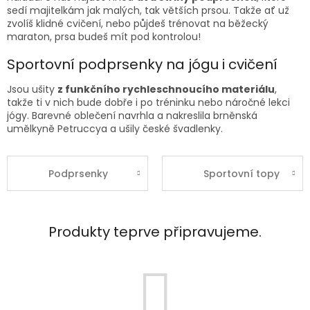
sedí majitelkám jak malých, tak větších prsou. Takže ať už
zvolíš klidné cvičení, nebo půjdeš trénovat na běžecký
maraton, prsa budeš mít pod kontrolou!
Sportovní podprsenky na jógu i cvičení
Jsou ušity
z funkčního rychleschnoucího materiálu
,
takže ti v nich bude dobře i po tréninku nebo náročné lekci
jógy. Barevné oblečení navrhla a nakreslila brněnská
umělkyně Petruccya a ušily české švadlenky.
Podprsenky
Sportovní topy
Produkty teprve připravujeme.