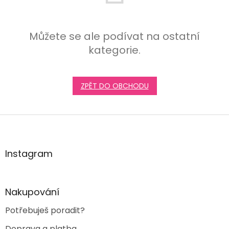
Můžete se ale podívat na ostatní
kategorie.
ZPĚT DO OBCHODU
Z
á
p
a
Instagram
t
í
Nakupování
Potřebuješ poradit?
Doprava a platba