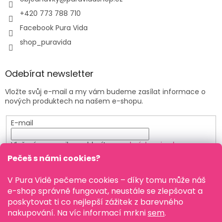
+420 773 788 710
Facebook Pura Vida
shop_puravida
Odebírat newsletter
Vložte svůj e-mail a my vám budeme zasílat informace o
nových produktech na našem e-shopu.
E-mail
Vložením e-mailu souhlasíte s
podmínkami ochrany
osobních údajů
Pečeš s námi cookies?
PŘIHLÁSIT SE
V Pura Vidě pečeme cookies – díky tomu může náš
e-shop správně fungovat, neustále se zlepšovat a
poskytovat ti co nejlepší zážitek z barevného
nakupování. Na víc informací mrkni
sem
.