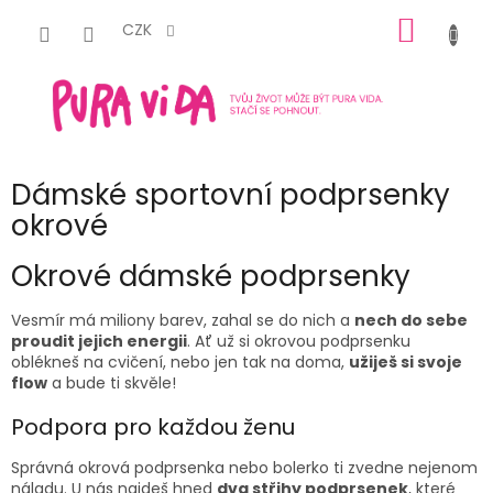
Přejít
NÁKUP
na
CZK
obsah
KOŠÍK
Dámské sportovní podprsenky
okrové
Okrové
dámské podprsenky
Vesmír má miliony barev, zahal se do nich a
nech do sebe
proudit jejich energii
. Ať už si
okrovou
podprsenku
oblékneš na cvičení, nebo jen tak na doma,
užiješ si svoje
flow
a bude ti skvěle!
Podpora pro každou ženu
Správná
okrová
podprsenka nebo bolerko
ti zvedne nejenom
náladu. U nás najdeš hned
dva střihy podprsenek
, které