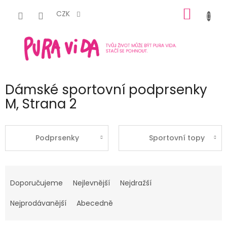
Přejít
NÁKUP
na
CZK
obsah
KOŠÍK
Dámské sportovní podprsenky
M
, Strana 2
Podprsenky
Sportovní topy
Ř
a
Doporučujeme
Nejlevnější
Nejdražší
z
e
Nejprodávanější
Abecedně
n
í