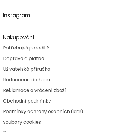
a
á
n
c
p
í
í
a
Instagram
p
t
r
í
v
k
Nakupování
y
v
Potřebuješ poradit?
ý
p
Doprava a platba
i
s
Uživatelská příručka
u
Hodnocení obchodu
Reklamace a vrácení zboží
Obchodní podmínky
Podmínky ochrany osobních údajů
Soubory cookies