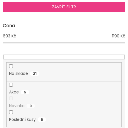
p
ZAVŘÍT FILTR
r
o
d
Cena
u
693
Kč
1190
Kč
k
t
ů
Na skladě
21
Akce
5
Novinka
0
Poslední kusy
6