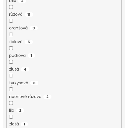
bílá
2
růžová
11
oranžová
3
fialová
5
pudrová
1
žlutá
4
tyrkysová
3
neonově růžová
2
lila
2
zlatá
1