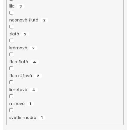
lila
3
neonově žlutá
2
zlatá
2
krémová
2
fluo žlutá
4
fluo růžová
2
limetová
4
minová
1
světle modrá
1