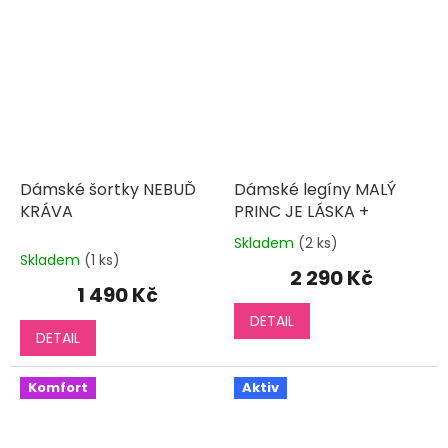
Dámské šortky NEBUĎ
Dámské legíny MALÝ
KRÁVA
PRINC JE LÁSKA +
Skladem
(2 ks)
Průměrné
Skladem
(1 ks)
hodnocení
2 290 Kč
produktu
1 490 Kč
je
DETAIL
5,0
DETAIL
z
5
hvězdiček.
Komfort
Aktiv