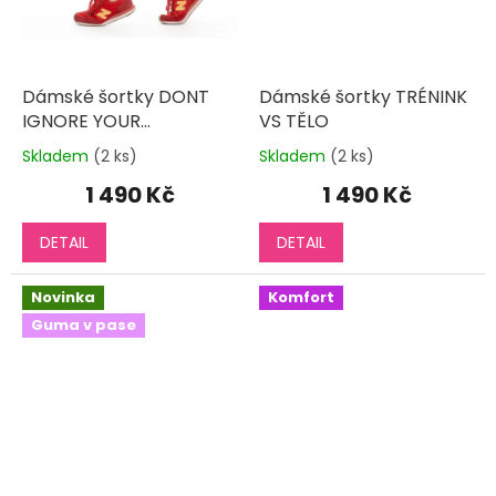
Dámské šortky DONT
Dámské šortky TRÉNINK
IGNORE YOUR
VS TĚLO
POTENTIAL
Skladem
(2 ks)
Skladem
(2 ks)
Průměrné
Průměrné
hodnocení
hodnocení
1 490 Kč
1 490 Kč
produktu
produktu
je
je
DETAIL
DETAIL
3,0
5,0
z
z
5
5
Novinka
Komfort
hvězdiček.
hvězdiček.
Guma v pase