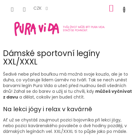
Přejít
NÁKUP
na
CZK
obsah
KOŠÍK
Dámské sportovní legíny
XXL/XXXL
Šedivé nebe před bouřkou má možná svoje kouzlo, ale je to
duha, co vyčaruje lidem úsměv na tváři. Tak se nech unést
barvami legín Pura Vida a uteč před nudnou šedí všedních
dnů! Zahal se do barev a užij si tu chvíli, kdy
můžeš vyčnívat
z davu
a dělat, cokoliv jen budeš chtít.
Na lekci jógy i relax v kavárně
Ať už se chystáš zaujmout pozici bojovníka při lekci jógy,
nebo pozici kavárenského povaleče o dvě hodiny později, v
dámských legínách vel. XXL/XXXL ti to půjde jako po másle.