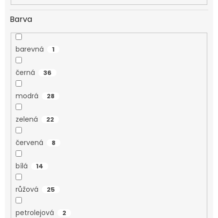
Barva
barevná
1
černá
36
modrá
28
zelená
22
červená
8
bílá
14
růžová
25
petrolejová
2