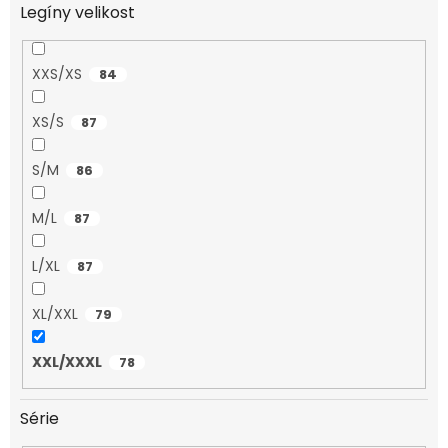
Legíny velikost
XXS/XS
84
XS/S
87
S/M
86
M/L
87
L/XL
87
XL/XXL
79
XXL/XXXL
78
Série