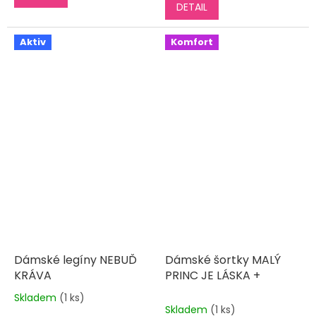
DETAIL
z
5
hvězdiček.
Aktiv
Komfort
Dámské legíny NEBUĎ
Dámské šortky MALÝ
KRÁVA
PRINC JE LÁSKA +
Skladem
(1 ks)
Průměrné
Skladem
(1 ks)
hodnocení