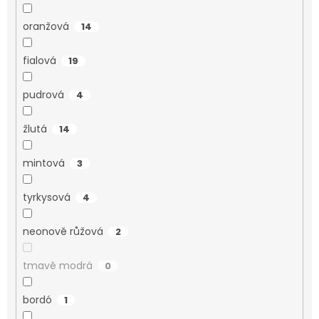
oranžová
14
fialová
19
pudrová
4
žlutá
14
mintová
3
tyrkysová
4
neonově růžová
2
tmavě modrá
0
bordó
1