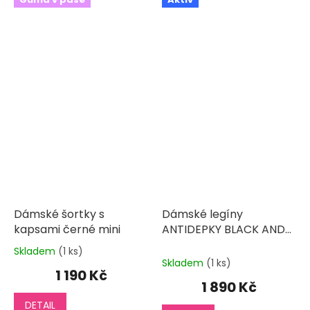
Dámské šortky s
Dámské legíny
kapsami černé mini
ANTIDEPKY BLACK AND
WHITE 3/4
Skladem
(1 ks)
Průměrné
Skladem
(1 ks)
hodnocení
1 190 Kč
produktu
1 890 Kč
je
DETAIL
5,0