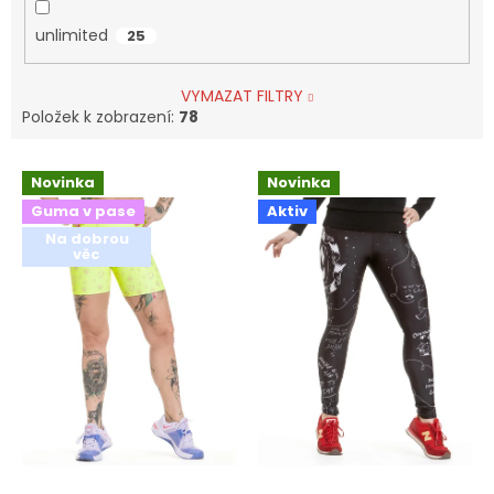
unlimited
25
VYMAZAT FILTRY
Položek k zobrazení:
78
V
Novinka
Novinka
ý
Guma v pase
Aktiv
p
i
Na dobrou
věc
s
p
r
o
d
u
k
t
ů