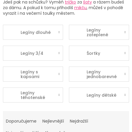
Jdeš pak na schůzku? Vyměň
tričko
za
šaty
a rázem budeš
za dámu. A pokud k tomu přihodíš
mikču
, můžeš v pohodě
vyrazit i na večerní toulky městem.
Legíny
Legíny dlouhé
zateplené
Legíny 3/4
Šortky
Legíny s
Legíny
kapsami
jednobarevné
Legíny
Legíny dětské
těhotenské
Ř
a
Doporučujeme
Nejlevnější
Nejdražší
z