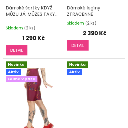
Dámské šortky KDYŽ
Dámské legíny
MŮŽU JÁ, MŮŽEŠ TAKY
ZTRACENNÉ
mini +
Skladem
(2 ks)
Průměrné
Skladem
(2 ks)
hodnocení
2 390 Kč
produktu
1 290 Kč
je
DETAIL
5,0
DETAIL
z
5
hvězdiček.
Novinka
Novinka
Aktiv
Aktiv
Guma v pase