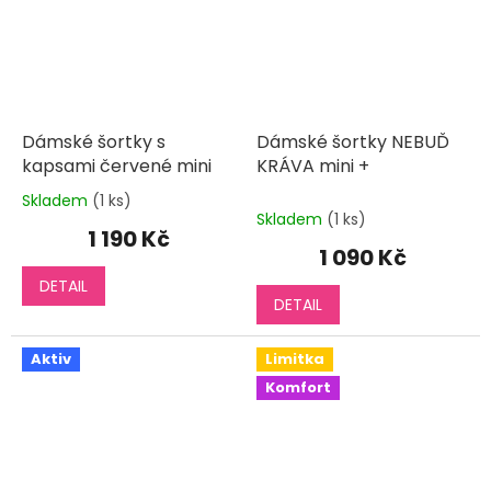
Dámské šortky s
Dámské šortky NEBUĎ
kapsami červené mini
KRÁVA mini +
Skladem
(1 ks)
Průměrné
Skladem
(1 ks)
hodnocení
1 190 Kč
produktu
1 090 Kč
je
DETAIL
5,0
DETAIL
z
5
hvězdiček.
Aktiv
Limitka
Komfort