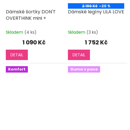
2 190 Kč
–20 %
Dámské šortky DON'T
Dámské legíny LILA LOVE
OVERTHINK mini +
Skladem
(4 ks)
Skladem
(3 ks)
1 090 Kč
1 752 Kč
DETAIL
DETAIL
Komfort
Guma v pase