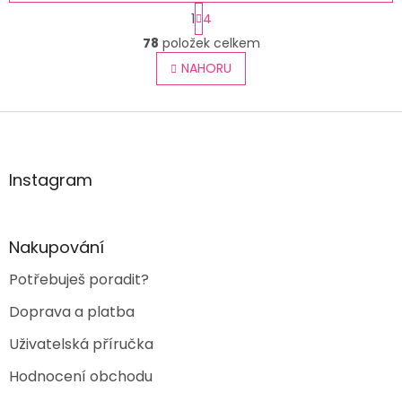
S
1
4
t
O
r
78
položek celkem
v
á
l
NAHORU
n
á
k
o
d
v
Z
a
á
c
á
n
í
p
í
p
a
Instagram
r
t
v
í
k
y
Nakupování
v
ý
Potřebuješ poradit?
p
i
Doprava a platba
s
u
Uživatelská příručka
Hodnocení obchodu