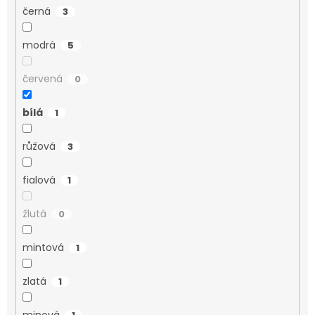
černá
3
modrá
5
červená
0
bílá
1
růžová
3
fialová
1
žlutá
0
mintová
1
zlatá
1
minová