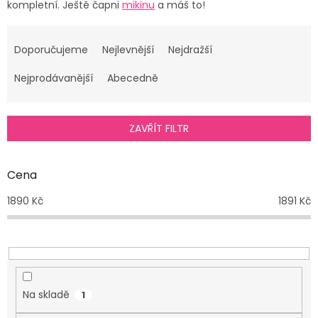
kompletní. Ještě čapni
mikinu
a máš to!
Ř
a
Doporučujeme
Nejlevnější
Nejdražší
z
e
Nejprodávanější
Abecedně
n
í
p
ZAVŘÍT FILTR
r
o
d
Cena
u
1890
Kč
1891
Kč
k
t
ů
Na skladě
1