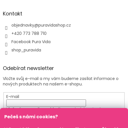
Kontakt
objednavky
@
puravidashop.cz
+420 773 788 710
Facebook Pura Vida
shop_puravida
Odebírat newsletter
Vložte svůj e-mail a my vám budeme zasílat informace o
nových produktech na našem e-shopu.
E-mail
Vložením e-mailu souhlasíte s
podmínkami ochrany
osobních údajů
Pečeš s námi cookies?
PŘIHLÁSIT SE