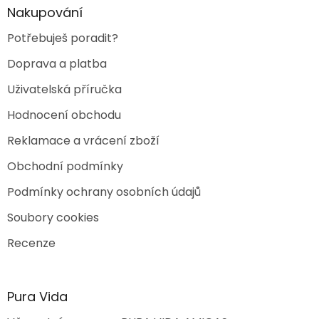
r
Nakupování
v
k
Potřebuješ poradit?
y
v
Doprava a platba
ý
p
Uživatelská příručka
i
s
Hodnocení obchodu
u
Reklamace a vrácení zboží
Obchodní podmínky
Podmínky ochrany osobních údajů
Soubory cookies
Recenze
Pura Vida