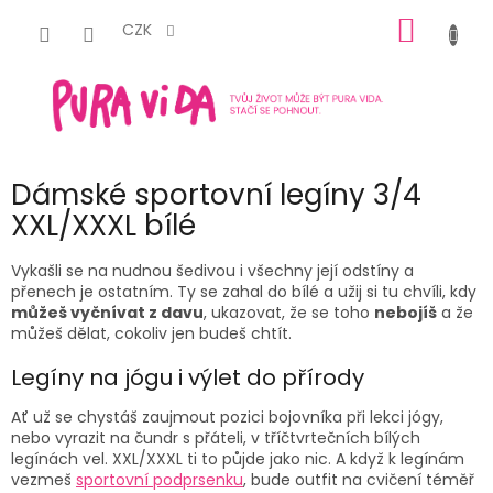
Přejít
NÁKUP
na
CZK
obsah
KOŠÍK
Dámské sportovní legíny 3/4
XXL/XXXL bílé
Vykašli se na nudnou šedivou i všechny její odstíny a
přenech je ostatním. Ty se zahal do bílé a užij si tu chvíli, kdy
můžeš vyčnívat z davu
, ukazovat, že se toho
nebojíš
a že
můžeš dělat, cokoliv jen budeš chtít.
Legíny na jógu i výlet do přírody
Ať už se chystáš zaujmout pozici bojovníka při lekci jógy,
nebo vyrazit na čundr s přáteli, v tříčtvrtečních bílých
legínách vel. XXL/XXXL ti to půjde jako nic. A když k legínám
vezmeš
sportovní podprsenku
, bude outfit na cvičení téměř