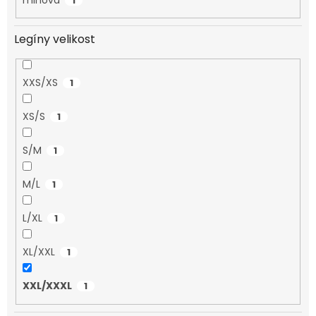
1
Legíny velikost
XXS/XS
1
XS/S
1
S/M
1
M/L
1
L/XL
1
XL/XXL
1
XXL/XXXL
1