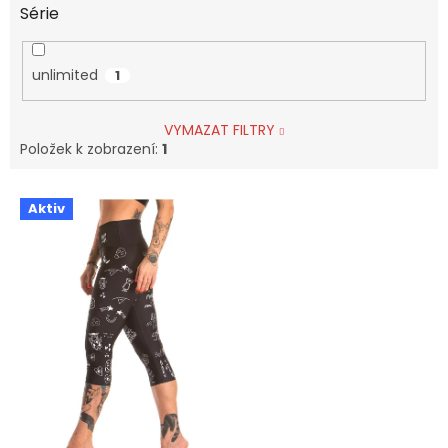
Série
unlimited
1
VYMAZAT FILTRY
Položek k zobrazení:
1
V
Aktiv
ý
p
i
s
p
r
o
d
u
k
t