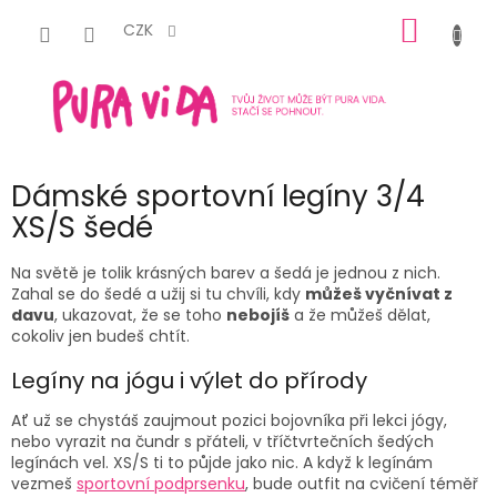
Přejít
NÁKUP
na
CZK
obsah
KOŠÍK
Dámské sportovní legíny 3/4
XS/S šedé
Na světě je tolik krásných barev a šedá je jednou z nich.
Zahal se do šedé a užij si tu chvíli, kdy
můžeš vyčnívat z
davu
, ukazovat, že se toho
nebojíš
a že můžeš dělat,
cokoliv jen budeš chtít.
Legíny na jógu i výlet do přírody
Ať už se chystáš zaujmout pozici bojovníka při lekci jógy,
nebo vyrazit na čundr s přáteli, v tříčtvrtečních šedých
legínách vel. XS/S ti to půjde jako nic. A když k legínám
vezmeš
sportovní podprsenku
, bude outfit na cvičení téměř