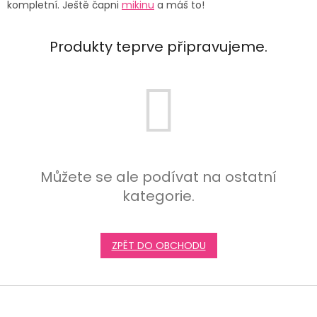
kompletní. Ještě čapni
mikinu
a máš to!
Produkty teprve připravujeme.
Můžete se ale podívat na ostatní
kategorie.
ZPĚT DO OBCHODU
Z
á