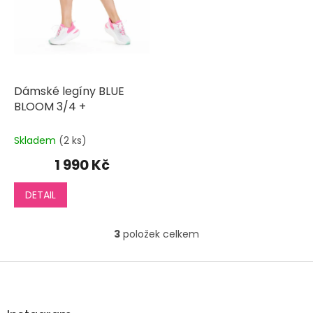
Dámské legíny BLUE
BLOOM 3/4 +
Skladem
(2 ks)
1 990 Kč
DETAIL
3
položek celkem
O
v
l
Z
á
á
d
p
a