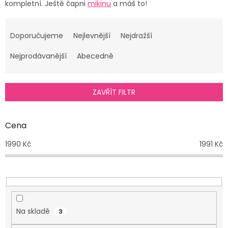
kompletní. Ještě čapni
mikinu
a máš to!
Ř
a
Doporučujeme
Nejlevnější
Nejdražší
z
e
Nejprodávanější
Abecedně
n
í
p
ZAVŘÍT FILTR
r
o
d
Cena
u
1990
Kč
1991
Kč
k
t
ů
Na skladě
3