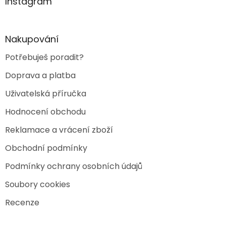
a
Instagram
c
t
í
í
p
r
Nakupování
v
k
Potřebuješ poradit?
y
v
Doprava a platba
ý
p
Uživatelská příručka
i
s
Hodnocení obchodu
u
Reklamace a vrácení zboží
Obchodní podmínky
Podmínky ochrany osobních údajů
Soubory cookies
Recenze