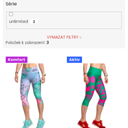
Série
unlimited
2
VYMAZAT FILTRY
Položek k zobrazení:
3
V
Komfort
Aktiv
ý
p
i
s
p
r
o
d
u
k
t