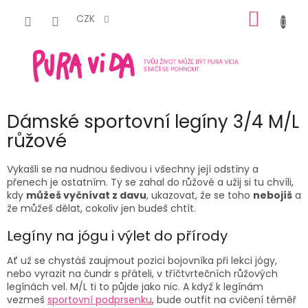
Přejít
NÁKUP
na
CZK
obsah
KOŠÍK
Dámské sportovní legíny 3/4 M/L
růžové
Vykašli se na nudnou šedivou i všechny její odstíny a
přenech je ostatním. Ty se zahal do růžové a užij si tu chvíli,
kdy
můžeš vyčnívat z davu
, ukazovat, že se toho
nebojíš
a
že můžeš dělat, cokoliv jen budeš chtít.
Legíny na jógu i výlet do přírody
Ať už se chystáš zaujmout pozici bojovníka při lekci jógy,
nebo vyrazit na čundr s přáteli, v tříčtvrtečních růžových
legínách vel. M/L ti to půjde jako nic. A když k legínám
vezmeš
sportovní podprsenku
, bude outfit na cvičení téměř