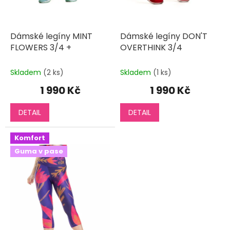
ů
Dámské legíny MINT
Dámské legíny DON'T
FLOWERS 3/4 +
OVERTHINK 3/4
Skladem
(2 ks)
Skladem
(1 ks)
1 990 Kč
1 990 Kč
DETAIL
DETAIL
Komfort
Guma v pase