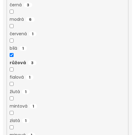
černá
3
modrá
6
červená
1
bílá
1
růžová
3
fialová
1
žlutá
1
mintová
1
zlatá
1
minová