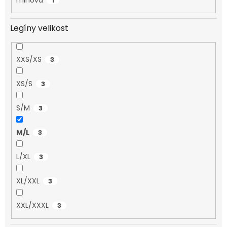
1
Legíny velikost
XXS/XS
3
XS/S
3
S/M
3
M/L
3
L/XL
3
XL/XXL
3
XXL/XXXL
3