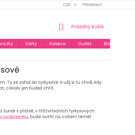
CZK
Přihlášení
NÁKUPNÍ
Prázdný košík
KOŠÍK
onožky
Dárky
Kolekce
Outlet
Blog
ysové
. Ty se zahal do tyrkysové a užij si tu chvíli, kdy
t, cokoliv jen budeš chtít.
a čundr s přáteli, v tříčtvrtečních tyrkysových
ní podprsenku
, bude outfit na cvičení téměř