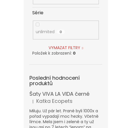
Série
unlimited
0
VYMAZAT FILTRY
Položek k zobrazení:
0
Poslední hodnocení
produktů
Šaty VIVA LA VIDA černé
Katka Ecopets
|
Hodnocení produktu je 5 z 5 hvězdiček.
Miluju. Už pár let. Prané byli 1000x a
pořad vypadají moc hezky. Včetně
límce. Mela jsem i zelené a ty už
jsou asi po 7 letech “jenom” na