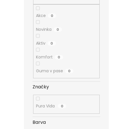
n
e
l
Akce
0
Novinka
0
Aktiv
0
Komfort
0
Guma v pase
0
Značky
Pura Vida
0
Barva