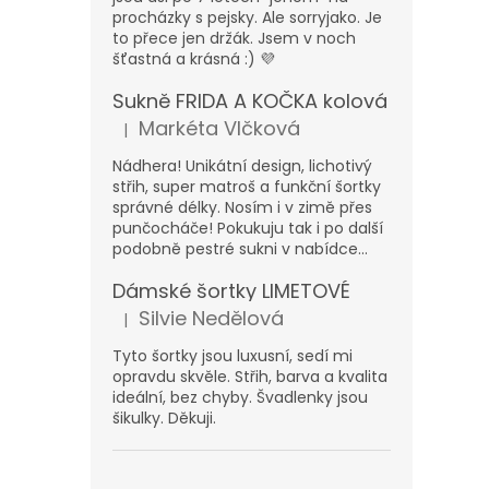
procházky s pejsky. Ale sorryjako. Je
to přece jen držák. Jsem v noch
šťastná a krásná :) 💜
Sukně FRIDA A KOČKA kolová
Markéta Vlčková
|
Hodnocení produktu je 5 z 5 hvězdiček.
Nádhera! Unikátní design, lichotivý
střih, super matroš a funkční šortky
správné délky. Nosím i v zimě přes
punčocháče! Pokukuju tak i po další
podobně pestré sukni v nabídce...
Dámské šortky LIMETOVÉ
Silvie Nedělová
|
Hodnocení produktu je 5 z 5 hvězdiček.
Tyto šortky jsou luxusní, sedí mi
opravdu skvěle. Střih, barva a kvalita
ideální, bez chyby. Švadlenky jsou
šikulky. Děkuji.