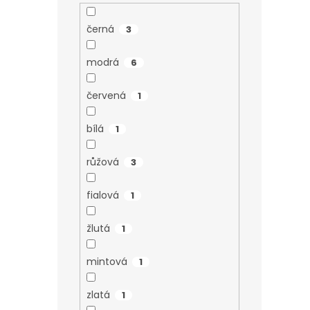
černá
3
modrá
6
červená
1
bílá
1
růžová
3
fialová
1
žlutá
1
mintová
1
zlatá
1