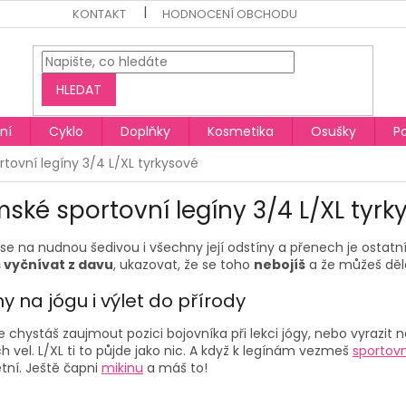
KONTAKT
HODNOCENÍ OBCHODU
HLEDAT
ní
Cyklo
Doplňky
Kosmetika
Osušky
P
tovní legíny 3/4 L/XL tyrkysové
ské sportovní legíny 3/4 L/XL tyrk
 se na nudnou šedivou i všechny její odstíny a přenech je ostatním
vyčnívat z davu
, ukazovat, že se toho
nebojíš
a že můžeš děla
y na jógu i výlet do přírody
e chystáš zaujmout pozici bojovníka při lekci jógy, nebo vyrazit n
h vel. L/XL ti to půjde jako nic. A když k legínám vezmeš
sportov
tní. Ještě čapni
mikinu
a máš to!