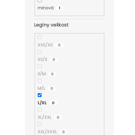
minová
1
Legíny velikost
XXS/XS
0
XS/S
0
S/M
0
M/L
0
L/XL
0
XL/XXL
0
XXL/XXXL
0