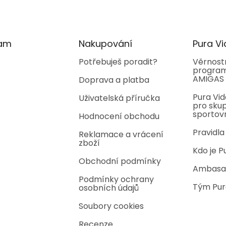
ram
Nakupování
Pura Vi
Potřebuješ poradit?
Věrnost
program
AMIGAS
Doprava a platba
Pura Vid
Uživatelská příručka
pro skup
sportov
Hodnocení obchodu
Pravidla
Reklamace a vrácení
zboží
Kdo je P
Obchodní podmínky
Ambasa
Podmínky ochrany
Tým Pur
osobních údajů
Soubory cookies
Recenze