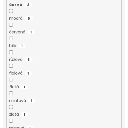
černá
3
modrá
6
červená
1
bílá
1
růžová
3
fialová
1
žlutá
1
mintová
1
zlatá
1
minová