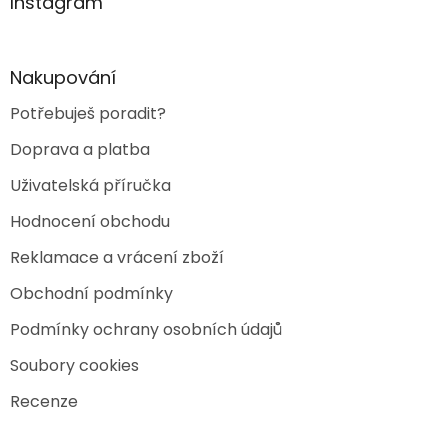
a
Instagram
c
t
í
í
p
r
Nakupování
v
k
Potřebuješ poradit?
y
v
Doprava a platba
ý
p
Uživatelská příručka
i
s
Hodnocení obchodu
u
Reklamace a vrácení zboží
Obchodní podmínky
Podmínky ochrany osobních údajů
Soubory cookies
Recenze