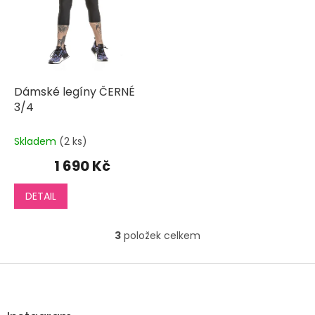
Dámské legíny ČERNÉ
3/4
Skladem
(2 ks)
1 690 Kč
DETAIL
3
položek celkem
O
v
l
Z
á
á
d
p
a