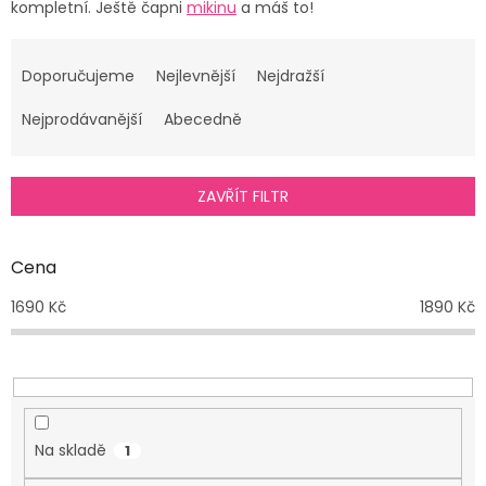
kompletní. Ještě čapni
mikinu
a máš to!
Ř
a
Doporučujeme
Nejlevnější
Nejdražší
z
e
Nejprodávanější
Abecedně
n
í
p
ZAVŘÍT FILTR
r
o
d
Cena
u
1690
Kč
1890
Kč
k
t
ů
Na skladě
1