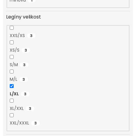
1
Legíny velikost
XXS/XS
3
XS/S
3
S/M
3
M/L
3
L/XL
3
XL/XXL
3
XXL/XXXL
3