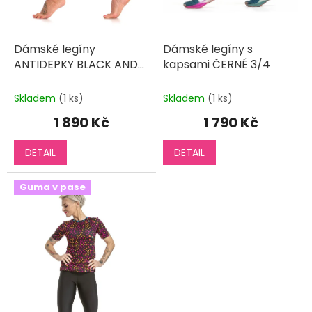
ů
Dámské legíny
Dámské legíny s
ANTIDEPKY BLACK AND
kapsami ČERNÉ 3/4
WHITE 3/4
Skladem
(1 ks)
Skladem
(1 ks)
1 890 Kč
1 790 Kč
DETAIL
DETAIL
Guma v pase