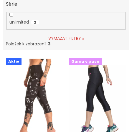
Série
unlimited
2
VYMAZAT FILTRY
Položek k zobrazení:
3
V
Aktiv
Guma v pase
ý
p
i
s
p
r
o
d
u
k
t