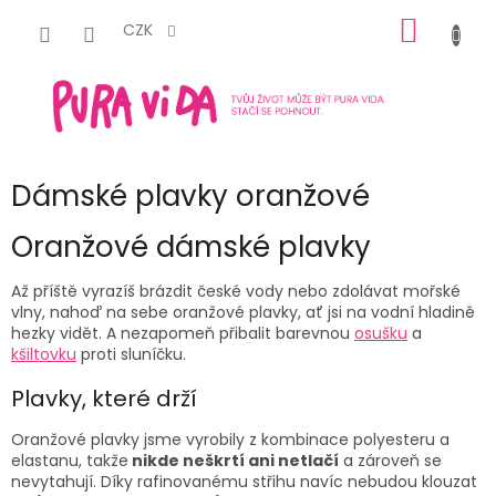
Přejít
NÁKUP
na
CZK
obsah
KOŠÍK
Dámské plavky oranžové
Oranžové dámské plavky
Až příště vyrazíš brázdit české vody nebo zdolávat mořské
vlny, nahoď na sebe
oranžové plavky
, ať jsi na vodní hladině
hezky vidět. A nezapomeň přibalit barevnou
osušku
a
kšiltovku
proti sluníčku.
Plavky, které drží
Oranžové plavky
jsme vyrobily z kombinace polyesteru a
elastanu, takže
nikde neškrtí ani netlačí
a zároveň se
nevytahují. Díky rafinovanému střihu navíc nebudou klouzat