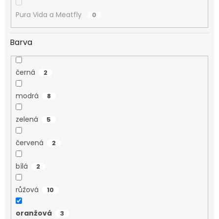
Pura Vida a Meatfly
0
Barva
černá
2
modrá
8
zelená
5
červená
2
bílá
2
růžová
10
oranžová
3