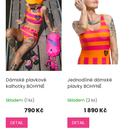
p
i
s
p
r
o
d
u
k
t
ů
Dámské plavkové
Jednodílné dámské
kalhotky BOHYNĚ
plavky BOHYNĚ
Skladem
(1 ks)
Skladem
(2 ks)
790 Kč
1 890 Kč
DETAIL
DETAIL