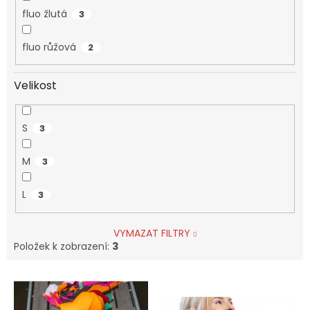
fluo žlutá
3
fluo růžová
2
Velikost
S
3
M
3
L
3
VYMAZAT FILTRY
Položek k zobrazení:
3
V
ý