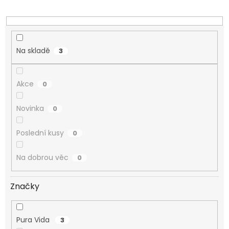
ů
Na skladě
3
Akce
0
Novinka
0
Poslední kusy
0
Na dobrou věc
0
Značky
Pura Vida
3