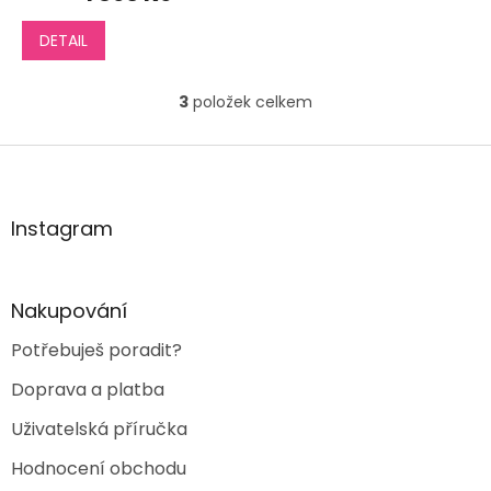
DETAIL
3
položek celkem
O
v
l
Z
á
á
d
p
a
a
Instagram
c
t
í
í
p
r
Nakupování
v
k
Potřebuješ poradit?
y
v
Doprava a platba
ý
p
Uživatelská příručka
i
s
Hodnocení obchodu
u