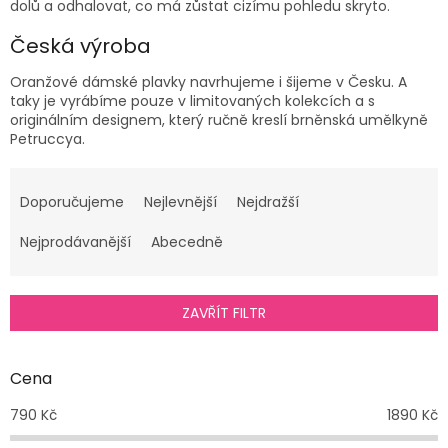
dolů a odhalovat, co má zůstat cizímu pohledu skryto.
Česká výroba
Oranžové dámské
plavky
navrhujeme i šijeme v Česku. A
taky je vyrábíme pouze v limitovaných kolekcích a s
originálním designem, který ručně kreslí brněnská umělkyně
Petruccya.
Ř
a
Doporučujeme
Nejlevnější
Nejdražší
z
e
Nejprodávanější
Abecedně
n
í
p
ZAVŘÍT FILTR
r
o
d
Cena
u
790
Kč
1890
Kč
k
t