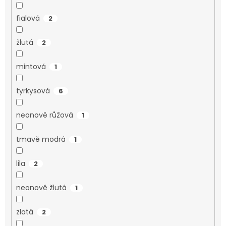
fialová
2
žlutá
2
mintová
1
tyrkysová
6
neonově růžová
1
tmavě modrá
1
lila
2
neonově žlutá
1
zlatá
2