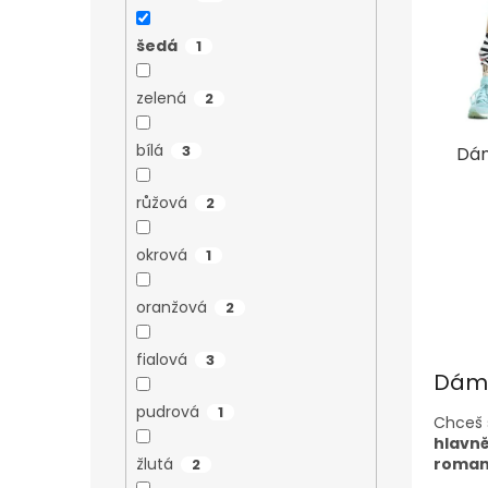
d
t
u
ů
šedá
1
k
t
zelená
2
ů
bílá
3
Dám
růžová
2
okrová
1
oranžová
2
fialová
3
Dáms
pudrová
1
Chceš s
hlavně
roman
žlutá
2