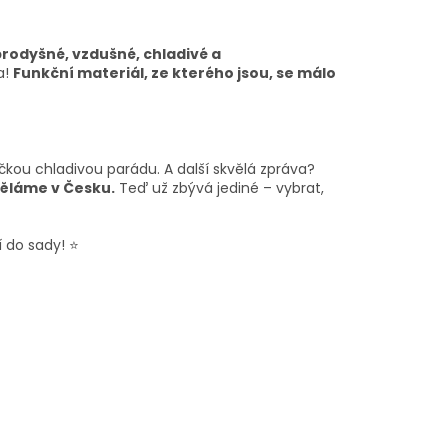
prodyšné, vzdušné, chladivé a
a!
Funkční materiál, ze kterého jsou, se málo
čkou chladivou parádu. A další skvělá zpráva?
děláme v Česku.
Teď už zbývá jediné – vybrat,
í do sady! ⭐