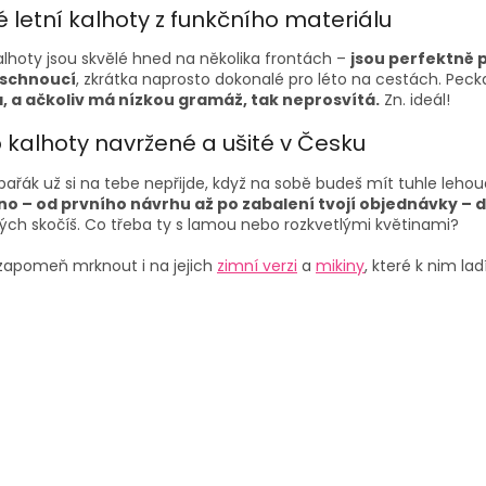
í
é letní kalhoty z funkčního materiálu
p
r
alhoty jsou skvělé hned na několika frontách –
jsou perfektně 
v
eschnoucí
, zkrátka naprosto dokonalé pro léto na cestách. Peck
k
 a ačkoliv má nízkou gramáž, tak neprosvítá.
Zn. ideál!
y
v
 kalhoty navržené a ušité v Česku
ý
p
ařák už si na tebe nepřijde, když na sobě budeš mít tuhle lehou
i
o – od prvního návrhu až po zabalení tvojí objednávky – 
s
rých skočíš. Co třeba ty s lamou nebo rozkvetlými květinami?
u
ezapomeň mrknout i na jejich
zimní verzi
a
mikiny
, které k nim lad