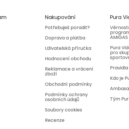
ram
Nakupování
Pura Vi
Potřebuješ poradit?
Věrnost
program
AMIGAS
Doprava a platba
Pura Vid
Uživatelská příručka
pro skup
sportov
Hodnocení obchodu
Pravidla
Reklamace a vrácení
zboží
Kdo je P
Obchodní podmínky
Ambasa
Podmínky ochrany
Tým Pur
osobních údajů
Soubory cookies
Recenze