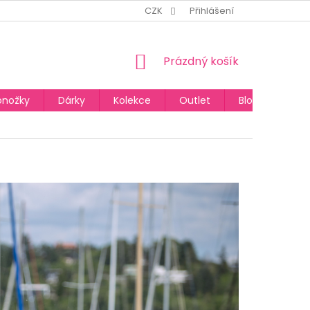
CZK
Přihlášení
NÁKUPNÍ
Prázdný košík
KOŠÍK
onožky
Dárky
Kolekce
Outlet
Blog