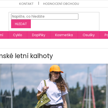
KONTAKT
HODNOCENÍ OBCHODU
HLEDAT
ní
Cyklo
Doplňky
Kosmetika
Osušky
P
ské letní kalhoty