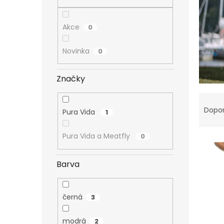
n
e
l
Akce
0
Novinka
0
Značky
Ř
a
Dopo
Pura Vida
1
z
e
Pura Vida a Meatfly
0
V
n
ý
í
p
p
Barva
i
r
s
o
p
d
černá
3
r
u
o
k
modrá
2