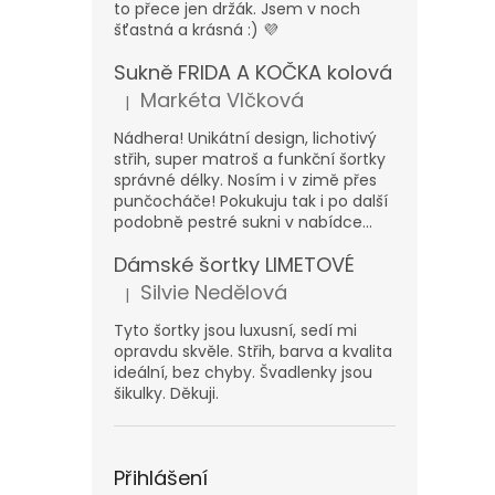
to přece jen držák. Jsem v noch
šťastná a krásná :) 💜
Sukně FRIDA A KOČKA kolová
Markéta Vlčková
|
Hodnocení produktu je 5 z 5 hvězdiček.
Nádhera! Unikátní design, lichotivý
střih, super matroš a funkční šortky
správné délky. Nosím i v zimě přes
punčocháče! Pokukuju tak i po další
podobně pestré sukni v nabídce...
Dámské šortky LIMETOVÉ
Silvie Nedělová
|
Hodnocení produktu je 5 z 5 hvězdiček.
Tyto šortky jsou luxusní, sedí mi
opravdu skvěle. Střih, barva a kvalita
ideální, bez chyby. Švadlenky jsou
šikulky. Děkuji.
Přihlášení