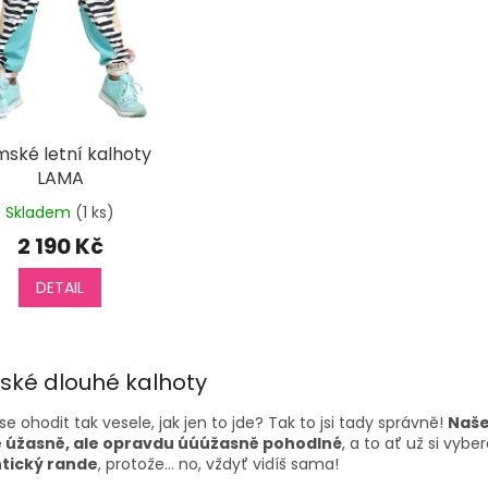
ské letní kalhoty
LAMA
Skladem
(1 ks)
2 190 Kč
DETAIL
O
v
ké dlouhé kalhoty
l
á
e ohodit tak vesele, jak jen to jde? Tak to jsi tady správně!
Naše
d
 úžasně, ale opravdu úúúžasně pohodlné
, a to ať už si vybe
a
tický rande
, protože… no, vždyť vidíš sama!
c