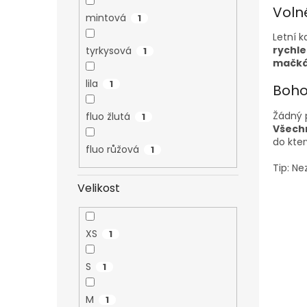
Voln
mintová
1
Letní k
rychl
tyrkysová
1
mačká,
lila
1
Boho
Žádný p
fluo žlutá
1
Všechn
do kte
fluo růžová
1
Tip: N
Velikost
XS
1
S
1
M
1