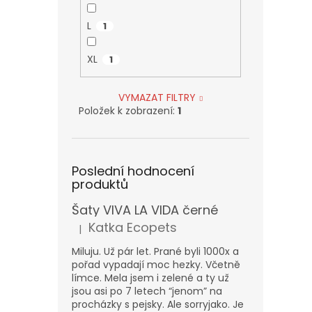
L
1
XL
1
VYMAZAT FILTRY
Položek k zobrazení:
1
Poslední hodnocení
produktů
Šaty VIVA LA VIDA černé
Katka Ecopets
|
Hodnocení produktu je 5 z 5 hvězdiček.
Miluju. Už pár let. Prané byli 1000x a
pořad vypadají moc hezky. Včetně
límce. Mela jsem i zelené a ty už
jsou asi po 7 letech “jenom” na
procházky s pejsky. Ale sorryjako. Je