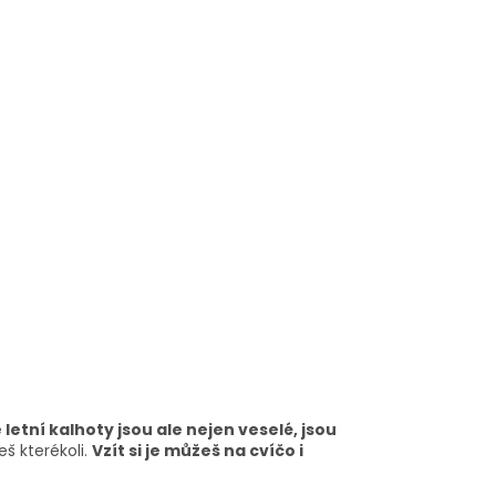
 letní kalhoty jsou ale nejen veselé, jsou
reš kterékoli.
Vzít si je můžeš na cvíčo i