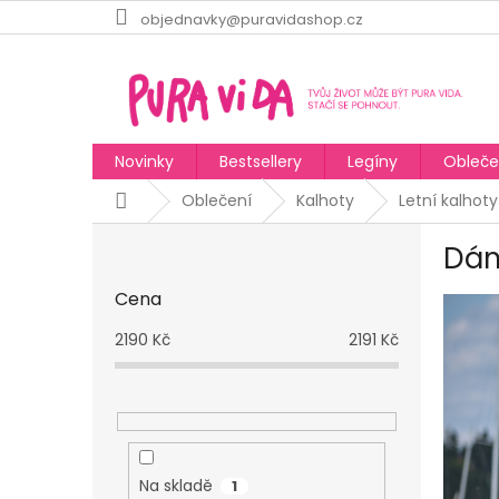
Přejít
objednavky@puravidashop.cz
na
obsah
Novinky
Bestsellery
Legíny
Obleče
Domů
Oblečení
Kalhoty
Letní kalhoty
P
Dám
o
s
Cena
t
r
2190
Kč
2191
Kč
a
n
n
í
p
a
Na skladě
1