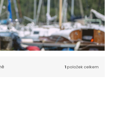
ně
1
položek celkem