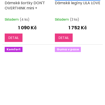
Dámské šortky DON'T
Dámské legíny LILA LOVE
OVERTHINK mini +
Skladem
(4 ks)
Skladem
(3 ks)
1 090 Kč
1 752 Kč
DETAIL
DETAIL
Komfort
Guma v pase