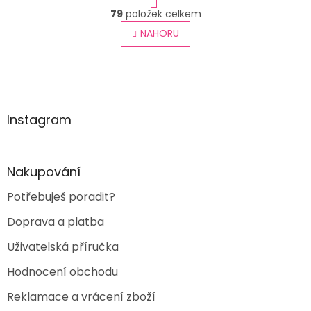
O
r
79
položek celkem
v
á
l
NAHORU
n
á
k
o
d
v
Z
a
á
c
á
n
í
p
í
p
a
Instagram
r
t
v
í
k
y
Nakupování
v
ý
Potřebuješ poradit?
p
i
Doprava a platba
s
u
Uživatelská příručka
Hodnocení obchodu
Reklamace a vrácení zboží