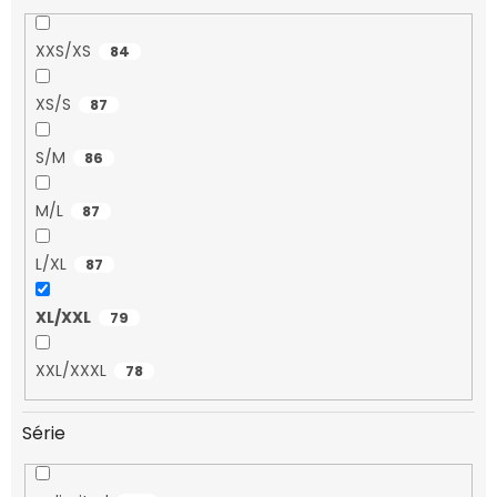
XXS/XS
84
XS/S
87
S/M
86
M/L
87
L/XL
87
XL/XXL
79
XXL/XXXL
78
Série