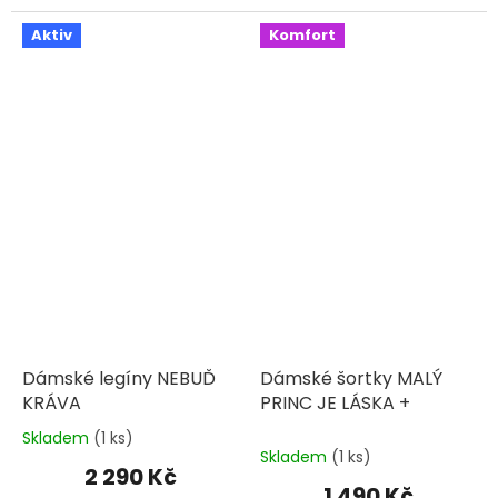
5
hvězdiček.
Aktiv
Komfort
Dámské legíny NEBUĎ
Dámské šortky MALÝ
KRÁVA
PRINC JE LÁSKA +
Skladem
(1 ks)
Průměrné
Skladem
(1 ks)
hodnocení
2 290 Kč
produktu
1 490 Kč