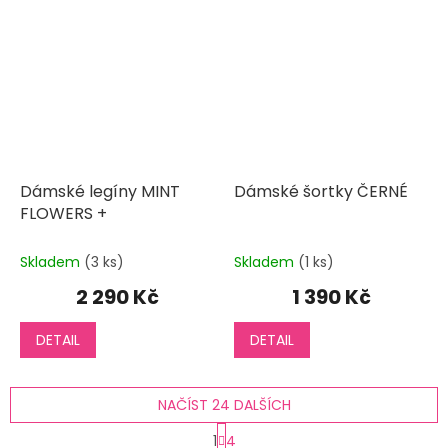
Dámské legíny MINT
Dámské šortky ČERNÉ
FLOWERS +
Skladem
(3 ks)
Skladem
(1 ks)
2 290 Kč
1 390 Kč
DETAIL
DETAIL
NAČÍST 24 DALŠÍCH
S
1
4
t