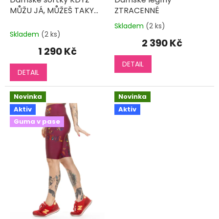
MŮŽU JÁ, MŮŽEŠ TAKY
ZTRACENNÉ
mini +
Skladem
(2 ks)
Průměrné
Skladem
(2 ks)
hodnocení
2 390 Kč
produktu
1 290 Kč
je
DETAIL
5,0
DETAIL
z
5
hvězdiček.
Novinka
Novinka
Aktiv
Aktiv
Guma v pase