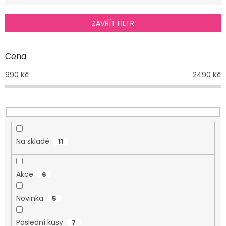
í
p
ZAVŘÍT FILTR
r
o
d
Cena
u
990
Kč
2490
Kč
k
t
ů
Na skladě
11
Akce
6
Novinka
5
Poslední kusy
7