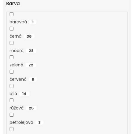
Barva
barevná
1
černá
36
modrá
28
zelená
22
červená
8
bílá
14
růžová
25
petrolejová
3