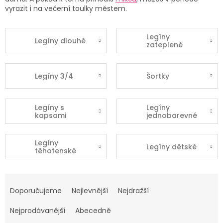
vyrazit i na večerní toulky městem.
Legíny
Legíny dlouhé
zateplené
Legíny 3/4
Šortky
Legíny s
Legíny
kapsami
jednobarevné
Legíny
Legíny dětské
těhotenské
Ř
a
Doporučujeme
Nejlevnější
Nejdražší
z
e
Nejprodávanější
Abecedně
n