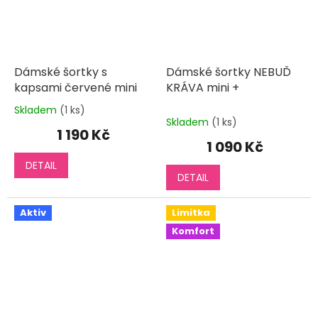
Dámské šortky s
Dámské šortky NEBUĎ
kapsami červené mini
KRÁVA mini +
Skladem
(1 ks)
Průměrné
Skladem
(1 ks)
hodnocení
1 190 Kč
produktu
1 090 Kč
je
DETAIL
5,0
DETAIL
z
5
hvězdiček.
Aktiv
Limitka
Komfort