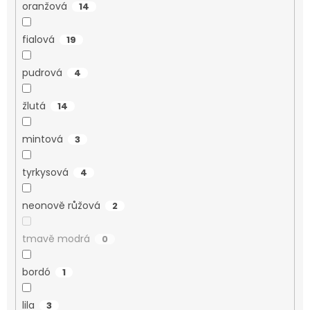
oranžová
14
fialová
19
pudrová
4
žlutá
14
mintová
3
tyrkysová
4
neonově růžová
2
tmavě modrá
0
bordó
1
lila
3