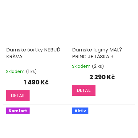
Dámské šortky NEBUĎ
Dámské legíny MALÝ
KRÁVA
PRINC JE LÁSKA +
Skladem
(2 ks)
Průměrné
Skladem
(1 ks)
hodnocení
2 290 Kč
produktu
1 490 Kč
je
DETAIL
5,0
DETAIL
z
5
hvězdiček.
Komfort
Aktiv