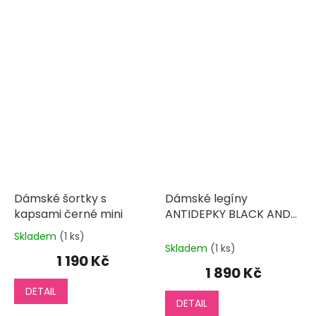
Dámské šortky s
Dámské legíny
kapsami černé mini
ANTIDEPKY BLACK AND
WHITE 3/4
Skladem
(1 ks)
Průměrné
Skladem
(1 ks)
hodnocení
1 190 Kč
produktu
1 890 Kč
je
DETAIL
5,0
DETAIL
z