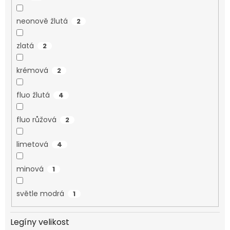
neonově žlutá
2
zlatá
2
krémová
2
fluo žlutá
4
fluo růžová
2
limetová
4
minová
1
světle modrá
1
Legíny velikost