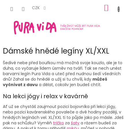
Přejít
NÁKUP
na
CZK
obsah
KOŠÍK
Dámské hnědé legíny XL/XXL
Šedivé nebe před bouřkou má možná svoje kouzlo, ale je to
duha, co vyčaruje lidem úsměv na tváři. Tak se nech unést
barvami legín Pura Vida a uteč před nudnou šedí všedních
dnů! Zahal se do hnědé a užij si tu chvíli, kdy
můžeš
vyčnívat z davu
a dělat, cokoliv jen budeš chtít.
Na lekci jógy i relax v kavárně
Ať už se chystáš zaujmout pozici bojovníka při lekci jógy,
nebo pozici kavárenského povaleče o dvě hodiny později, v
hnědých legínách vel. XL/XXL ti to půjde jako po másle. Jdeš
pak na schůzku? Vyměň
tričko
za
šaty
a rázem budeš za
dámu. A pokud k tomu přihodíš
mikču
, můžeš v pohodě