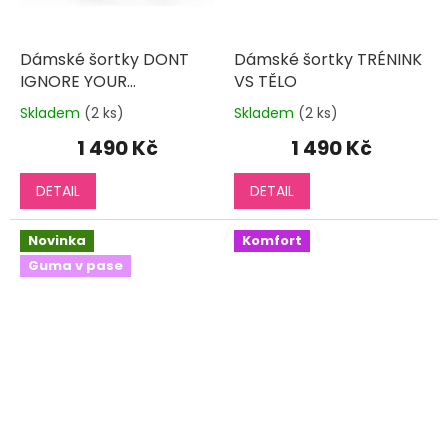
Dámské šortky DONT
Dámské šortky TRÉNINK
IGNORE YOUR
VS TĚLO
POTENTIAL
Skladem
(2 ks)
Skladem
(2 ks)
Průměrné
Průměrné
hodnocení
hodnocení
1 490 Kč
1 490 Kč
produktu
produktu
je
je
DETAIL
DETAIL
3,0
5,0
z
z
5
5
Novinka
Komfort
hvězdiček.
hvězdiček.
Guma v pase