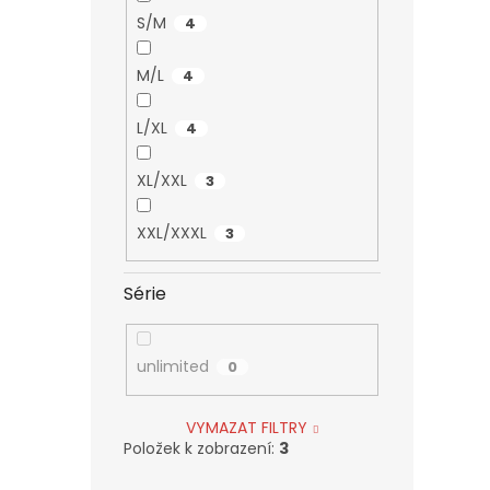
S/M
4
M/L
4
L/XL
4
XL/XXL
3
XXL/XXXL
3
Série
unlimited
0
VYMAZAT FILTRY
Položek k zobrazení:
3