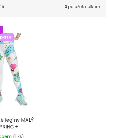
ně
3
položek celkem
t
 pase
é legíny MALÝ
PRINC +
ladem
(1 ks)