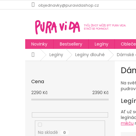
Přejít
objednavky@puravidashop.cz
na
obsah
Novinky
Bestsellery
Legíny
Obleče
Domů
Legíny
Legíny dlouhé
Dámské d
P
Dám
o
s
Cena
Na svět
t
pudrov
r
2290
Kč
2390
Kč
a
Legí
n
n
Ať už 
í
legíná
p
mikču
a
Na skladě
0
Ř