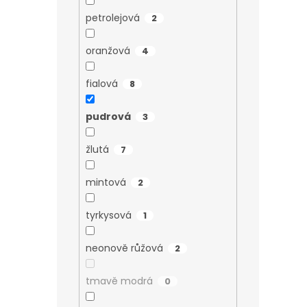
petrolejová
2
oranžová
4
fialová
8
pudrová
3
žlutá
7
mintová
2
tyrkysová
1
neonově růžová
2
tmavě modrá
0