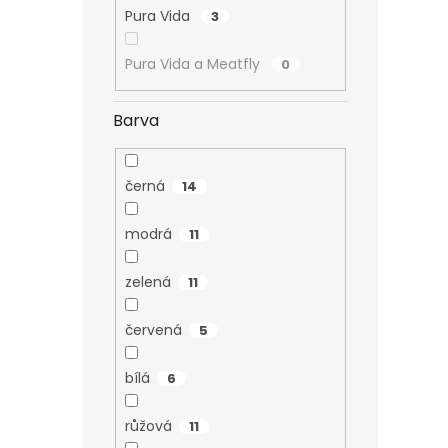
Pura Vida
3
Pura Vida a Meatfly
0
Barva
černá
14
modrá
11
zelená
11
červená
5
bílá
6
růžová
11