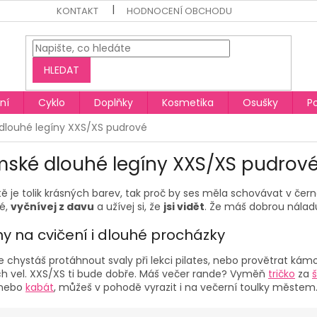
KONTAKT
HODNOCENÍ OBCHODU
HLEDAT
ní
Cyklo
Doplňky
Kosmetika
Osušky
P
louhé legíny XXS/XS pudrové
ské dlouhé legíny XXS/XS pudrov
ě je tolik krásných barev, tak proč by ses měla schovávat v čer
é,
vyčnívej z davu
a užívej si, že
jsi vidět
. Že máš dobrou náladu
ny na cvičení i dlouhé procházky
se chystáš protáhnout svaly při lekci pilates, nebo provětrat k
ch vel. XXS/XS ti bude dobře. Máš večer rande? Vyměň
tričko
za
nebo
kabát
, můžeš v pohodě vyrazit i na večerní toulky městem