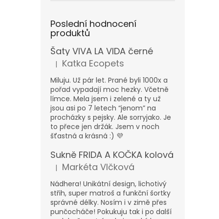
Poslední hodnocení
produktů
Šaty VIVA LA VIDA černé
Katka Ecopets
|
Hodnocení produktu je 5 z 5 hvězdiček.
Miluju. Už pár let. Prané byli 1000x a
pořad vypadají moc hezky. Včetně
límce. Mela jsem i zelené a ty už
jsou asi po 7 letech “jenom” na
procházky s pejsky. Ale sorryjako. Je
to přece jen držák. Jsem v noch
šťastná a krásná :) 💜
Sukně FRIDA A KOČKA kolová
Markéta Vlčková
|
Hodnocení produktu je 5 z 5 hvězdiček.
Nádhera! Unikátní design, lichotivý
střih, super matroš a funkční šortky
správné délky. Nosím i v zimě přes
punčocháče! Pokukuju tak i po další