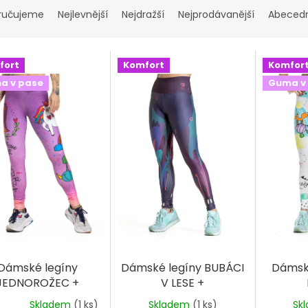
ručujeme
Nejlevnější
Nejdražší
Nejprodávanější
Abeced
fort
Komfort
Komfor
a v pase
Guma v
Dámské legíny
Dámské legíny BUBÁCI
Dámsk
JEDNOROŽEC +
V LESE +
Skladem
(1 ks)
Skladem
(1 ks)
Sk
Průměrné