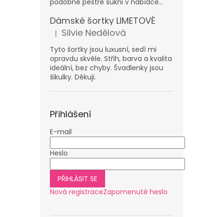
podobně pestré sukni v nabídce...
Dámské šortky LIMETOVÉ
Silvie Nedělová
|
Hodnocení produktu je 5 z 5 hvězdiček.
Tyto šortky jsou luxusní, sedí mi
opravdu skvěle. Střih, barva a kvalita
ideální, bez chyby. Švadlenky jsou
šikulky. Děkuji.
Přihlášení
E-mail
Heslo
PŘIHLÁSIT SE
Nová registrace
Zapomenuté heslo