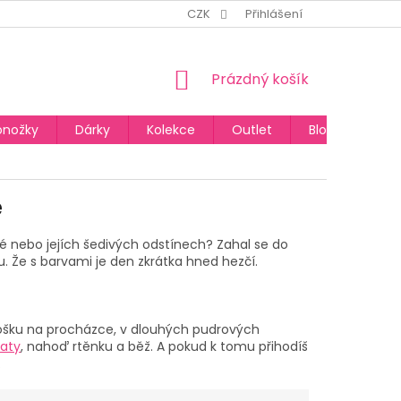
CZK
Přihlášení
NÁKUPNÍ
Prázdný košík
KOŠÍK
onožky
Dárky
Kolekce
Outlet
Blog
é
né nebo jejích šedivých odstínech? Zahal se do
. Že s barvami je den zkrátka hned hezčí.
ámošku na procházce, v dlouhých pudrových
šaty
, nahoď rtěnku a běž. A pokud k tomu přihodíš
.