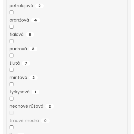
petrolejová
2
oranžová
4
fialová
8
pudrová
3
žlutá
7
mintová
2
tyrkysová
1
neonově růžová
2
tmavě modrá
0