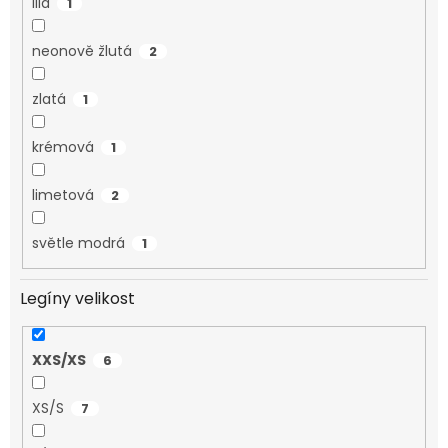
lila
1
neonově žlutá
2
zlatá
1
krémová
1
limetová
2
světle modrá
1
Legíny velikost
XXS/XS
6
XS/S
7