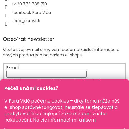
+420 773 788 710
Facebook Pura Vida
shop_puravida
Odebírat newsletter
Vložte svůj e-mail a my vám budeme zasílat informace o
nových produktech na našem e-shopu.
E-mail
Vložením e-mailu souhlasíte s
podmínkami ochrany
osobních údajů
Pečeš s námi cookies?
PŘIHLÁSIT SE
V Pura Vidě pečeme cookies – díky tomu může náš
e-shop správně fungovat, neustále se zlepšovat a
poskytovat ti co nejlepší zážitek z barevného
nakupování. Na víc informací mrkni
sem
.