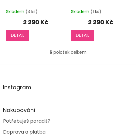
Skladem
(3 ks)
Skladem
(1 ks)
2 290 Kč
2 290 Kč
DETAIL
DETAIL
6
položek celkem
O
v
l
Z
á
á
d
p
a
a
Instagram
c
t
í
í
p
r
Nakupování
v
k
Potřebuješ poradit?
y
v
Doprava a platba
ý