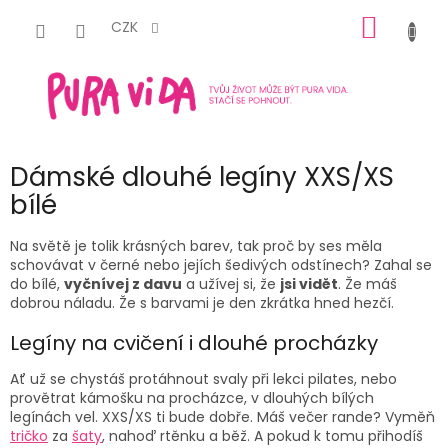
Přejít
NÁKUP
na
CZK
obsah
KOŠÍK
Dámské dlouhé legíny XXS/XS
bílé
Na světě je tolik krásných barev, tak proč by ses měla
schovávat v černé nebo jejích šedivých odstínech? Zahal se
do bílé,
vyčnívej z davu
a užívej si, že
jsi vidět
. Že máš
dobrou náladu. Že s barvami je den zkrátka hned hezčí.
Legíny na cvičení i dlouhé procházky
Ať už se chystáš protáhnout svaly při lekci pilates, nebo
provětrat kámošku na procházce, v dlouhých bílých
legínách vel. XXS/XS ti bude dobře. Máš večer rande? Vyměň
tričko
za
šaty
, nahoď rtěnku a běž. A pokud k tomu přihodíš