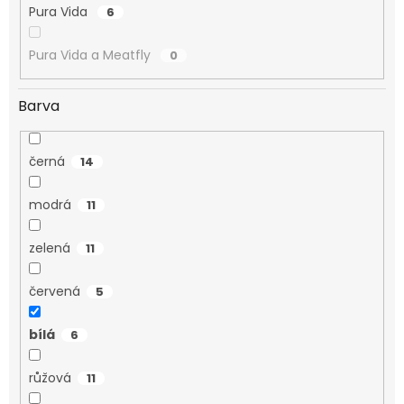
Pura Vida
6
Pura Vida a Meatfly
0
Barva
černá
14
modrá
11
zelená
11
červená
5
bílá
6
růžová
11