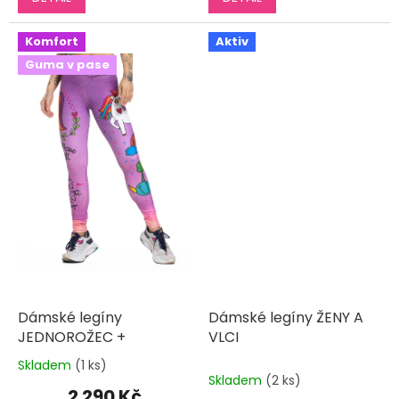
z
z
5
5
Komfort
Aktiv
hvězdiček.
hvězdiček.
Guma v pase
Dámské legíny
Dámské legíny ŽENY A
JEDNOROŽEC +
VLCI
Skladem
(1 ks)
Průměrné
Skladem
(2 ks)
hodnocení
2 290 Kč