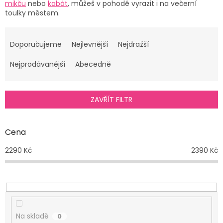
mikču
nebo
kabát
, můžeš v pohodě vyrazit i na večerní
toulky městem.
Ř
a
Doporučujeme
Nejlevnější
Nejdražší
z
e
Nejprodávanější
Abecedně
n
í
p
ZAVŘÍT FILTR
r
o
d
Cena
u
2290
Kč
2390
Kč
k
t
ů
Na skladě
0