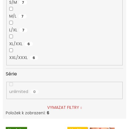
S/M
7
M/L
7
L/XL
7
XL/XXL
6
XXL/XXXL
6
Série
unlimited
0
VYMAZAT FILTRY
Položek k zobrazení:
6
V