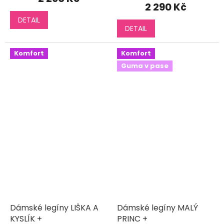
produktu
2 290 Kč
je
DETAIL
5,0
DETAIL
z
5
hvězdiček.
Komfort
Komfort
Guma v pase
Dámské legíny LIŠKA A
Dámské legíny MALÝ
KYSLÍK +
PRINC +