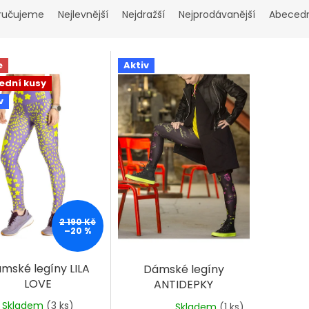
ručujeme
Nejlevnější
Nejdražší
Nejprodávanější
Abeced
e
Aktiv
ední kusy
v
2 190 Kč
–20 %
mské legíny LILA
Dámské legíny
LOVE
ANTIDEPKY
Skladem
(3 ks)
Skladem
(1 ks)
Průměrné