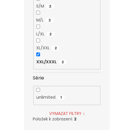
S/M
2
M/L
2
L/XL
2
XL/XXL
2
XXL/XXXL
2
Série
unlimited
1
VYMAZAT FILTRY
Položek k zobrazení:
2