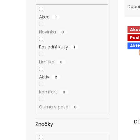
n
a
Dopo
e
z
l
Akce
1
e
V
n
Akc
Novinka
ý
0
í
Posl
p
p
i
Akti
r
Poslední kusy
1
s
o
p
d
Limitka
0
r
u
o
k
Aktiv
2
d
t
u
ů
Komfort
0
k
t
Guma v pase
0
ů
Dá
Značky