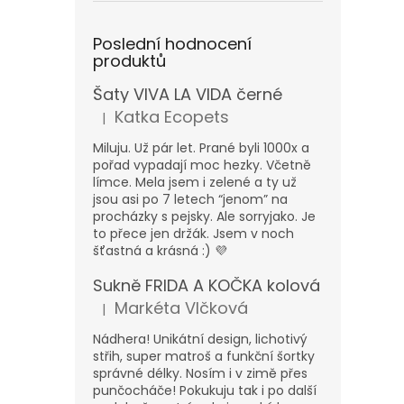
Poslední hodnocení
produktů
Šaty VIVA LA VIDA černé
Katka Ecopets
|
Hodnocení produktu je 5 z 5 hvězdiček.
Miluju. Už pár let. Prané byli 1000x a
pořad vypadají moc hezky. Včetně
límce. Mela jsem i zelené a ty už
jsou asi po 7 letech “jenom” na
procházky s pejsky. Ale sorryjako. Je
to přece jen držák. Jsem v noch
šťastná a krásná :) 💜
Sukně FRIDA A KOČKA kolová
Markéta Vlčková
|
Hodnocení produktu je 5 z 5 hvězdiček.
Nádhera! Unikátní design, lichotivý
střih, super matroš a funkční šortky
správné délky. Nosím i v zimě přes
punčocháče! Pokukuju tak i po další