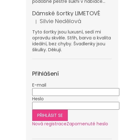
podobně pestré sukni v nabídce...
Dámské šortky LIMETOVÉ
Silvie Nedělová
|
Hodnocení produktu je 5 z 5 hvězdiček.
Tyto šortky jsou luxusní, sedí mi
opravdu skvěle. Střih, barva a kvalita
ideální, bez chyby. Švadlenky jsou
šikulky. Děkuji.
Přihlášení
E-mail
Heslo
PŘIHLÁSIT SE
Nová registrace
Zapomenuté heslo