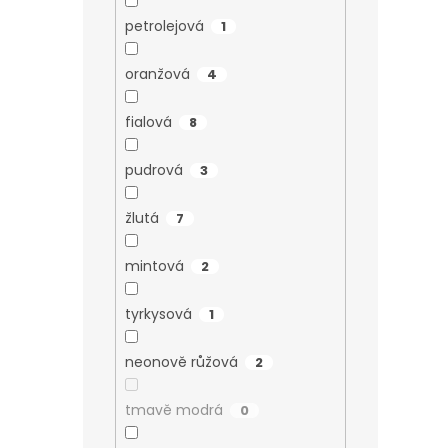
petrolejová
1
oranžová
4
fialová
8
pudrová
3
žlutá
7
mintová
2
tyrkysová
1
neonově růžová
2
tmavě modrá
0