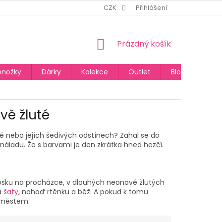
CZK
Přihlášení
NÁKUPNÍ
Prázdný košík
KOŠÍK
onožky
Dárky
Kolekce
Outlet
Blog
vě žluté
né nebo jejích šedivých odstínech? Zahal se do
náladu. Že s barvami je den zkrátka hned hezčí.
ámošku na procházce, v dlouhých neonově žlutých
a
šaty
, nahoď rtěnku a běž. A pokud k tomu
y městem.