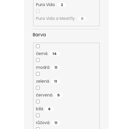
Pura Vida
2
Pura Vida a Meatfly
0
Barva
černá
14
modrá
11
zelená
11
červená
5
bílá
6
růžová
11