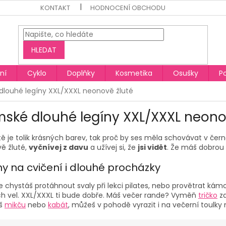
KONTAKT
HODNOCENÍ OBCHODU
HLEDAT
ní
Cyklo
Doplňky
Kosmetika
Osušky
P
louhé legíny XXL/XXXL neonově žluté
ské dlouhé legíny XXL/XXXL neono
ě je tolik krásných barev, tak proč by ses měla schovávat v čer
ě žluté,
vyčnívej z davu
a užívej si, že
jsi vidět
. Že máš dobrou 
ny na cvičení i dlouhé procházky
se chystáš protáhnout svaly při lekci pilates, nebo provětrat k
ch vel. XXL/XXXL ti bude dobře. Máš večer rande? Vyměň
tričko
z
íš
mikču
nebo
kabát
, můžeš v pohodě vyrazit i na večerní toulk