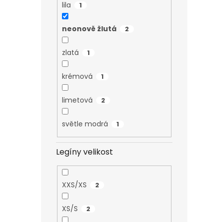
lila
1
neonově žlutá
2
zlatá
1
krémová
1
limetová
2
světle modrá
1
Legíny velikost
XXS/XS
2
XS/S
2