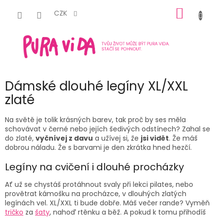
Přejít
NÁKUP
na
CZK
obsah
KOŠÍK
Dámské dlouhé legíny XL/XXL
zlaté
Na světě je tolik krásných barev, tak proč by ses měla
schovávat v černé nebo jejích šedivých odstínech? Zahal se
do zlaté,
vyčnívej z davu
a užívej si, že
jsi vidět
. Že máš
dobrou náladu. Že s barvami je den zkrátka hned hezčí.
Legíny na cvičení i dlouhé procházky
Ať už se chystáš protáhnout svaly při lekci pilates, nebo
provětrat kámošku na procházce, v dlouhých zlatých
legínách vel. XL/XXL ti bude dobře. Máš večer rande? Vyměň
tričko
za
šaty
, nahoď rtěnku a běž. A pokud k tomu přihodíš