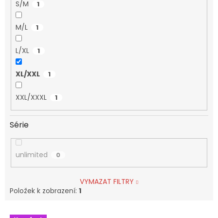
S/M
1
M/L
1
L/XL
1
XL/XXL
1
XXL/XXXL
1
Série
unlimited
0
VYMAZAT FILTRY
Položek k zobrazení:
1
V