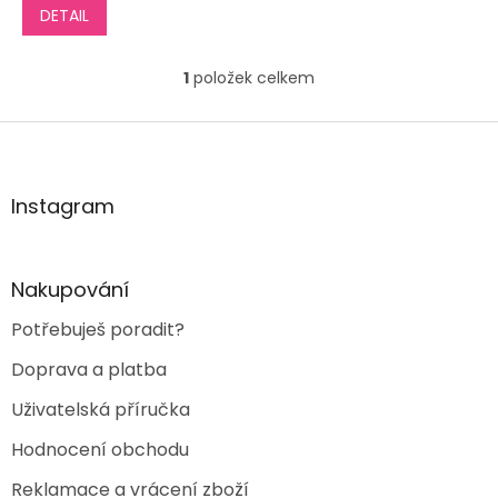
DETAIL
1
položek celkem
O
v
l
Z
á
á
d
p
a
a
Instagram
c
t
í
í
p
r
Nakupování
v
k
Potřebuješ poradit?
y
v
Doprava a platba
ý
p
Uživatelská příručka
i
s
Hodnocení obchodu
u
Reklamace a vrácení zboží