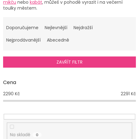
mikču
nebo
kabát
, můžeš v pohodě vyrazit i na večerní
toulky městem.
Ř
a
Doporučujeme
Nejlevnější
Nejdražší
z
e
Nejprodávanější
Abecedně
n
í
p
ZAVŘÍT FILTR
r
o
d
Cena
u
2290
Kč
2291
Kč
k
t
ů
Na skladě
0