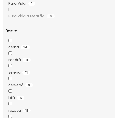
Pura Vida
1
Pura Vida a Meatfly
0
Barva
černá
14
modrá
11
zelená
11
červená
5
bílá
6
růžová
11