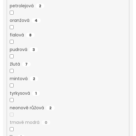
petrolejová
2
oranžová
4
fialová
8
pudrová
3
žlutá
7
mintová
2
tyrkysová
1
neonově růžová
2
tmavě modrá
0