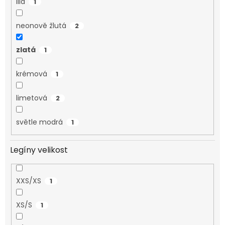
lila
1
neonově žlutá
2
zlatá
1
krémová
1
limetová
2
světle modrá
1
Legíny velikost
XXS/XS
1
XS/S
1