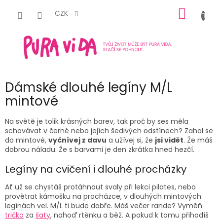
Přejít
NÁKUP
na
CZK
obsah
KOŠÍK
Dámské dlouhé legíny M/L
mintové
Na světě je tolik krásných barev, tak proč by ses měla
schovávat v černé nebo jejích šedivých odstínech? Zahal se
do mintové,
vyčnívej z davu
a užívej si, že
jsi vidět
. Že máš
dobrou náladu. Že s barvami je den zkrátka hned hezčí.
Legíny na cvičení i dlouhé procházky
Ať už se chystáš protáhnout svaly při lekci pilates, nebo
provětrat kámošku na procházce, v dlouhých mintových
legínách vel. M/L ti bude dobře. Máš večer rande? Vyměň
tričko
za
šaty
, nahoď rtěnku a běž. A pokud k tomu přihodíš