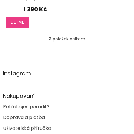
1 390 Kč
DETAIL
3
položek celkem
O
v
l
Z
á
á
d
p
a
a
Instagram
c
t
í
í
p
r
Nakupování
v
k
Potřebuješ poradit?
y
v
Doprava a platba
ý
p
Uživatelská příručka
i