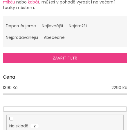
mikču
nebo
kabát
, můžeš v pohodě vyrazit i na večerní
toulky městem.
Ř
a
Doporučujeme
Nejlevnější
Nejdražší
z
e
Nejprodávanější
Abecedně
n
í
p
ZAVŘÍT FILTR
r
o
d
Cena
u
1390
Kč
2290
Kč
k
t
ů
Na skladě
2