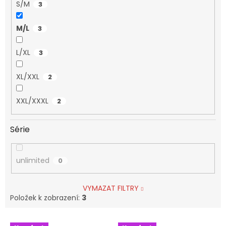
S/M
3
M/L
3
L/XL
3
XL/XXL
2
XXL/XXXL
2
Série
unlimited
0
VYMAZAT FILTRY
Položek k zobrazení:
3
V