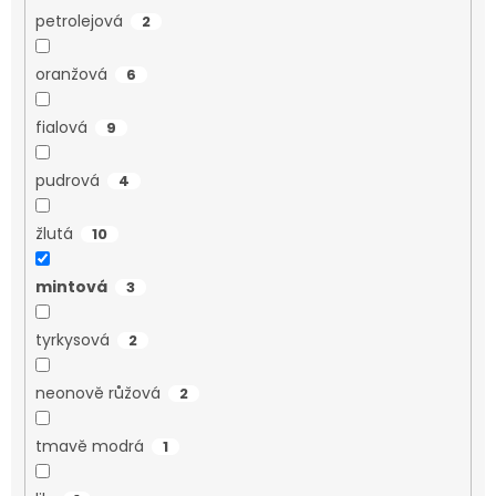
petrolejová
2
oranžová
6
fialová
9
pudrová
4
žlutá
10
mintová
3
tyrkysová
2
neonově růžová
2
tmavě modrá
1