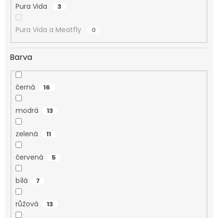
Pura Vida
3
Pura Vida a Meatfly
0
Barva
černá
16
modrá
13
zelená
11
červená
5
bílá
7
růžová
13