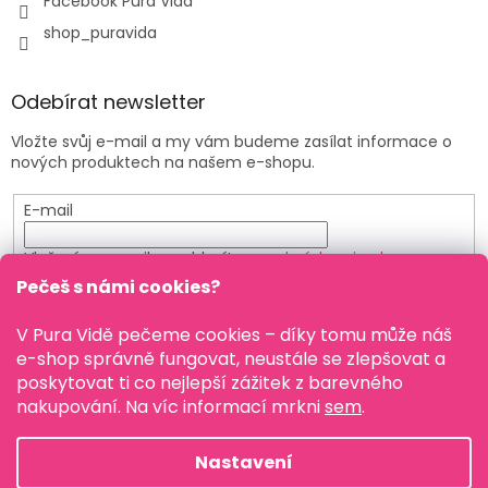
Facebook Pura Vida
shop_puravida
Odebírat newsletter
Vložte svůj e-mail a my vám budeme zasílat informace o
nových produktech na našem e-shopu.
E-mail
Vložením e-mailu souhlasíte s
podmínkami ochrany
osobních údajů
Pečeš s námi cookies?
PŘIHLÁSIT SE
V Pura Vidě pečeme cookies – díky tomu může náš
e-shop správně fungovat, neustále se zlepšovat a
poskytovat ti co nejlepší zážitek z barevného
nakupování. Na víc informací mrkni
sem
.
Vytvořil Shoptet
Nastavení