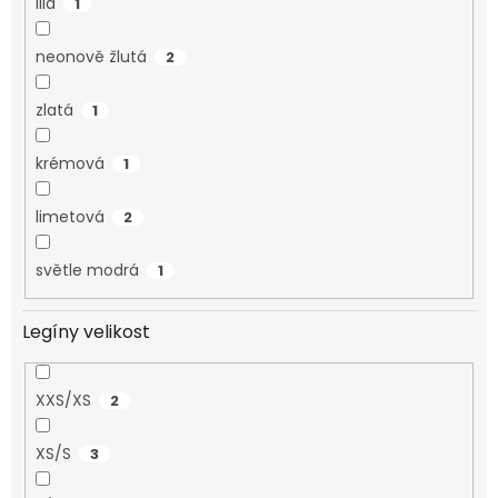
lila
1
neonově žlutá
2
zlatá
1
krémová
1
limetová
2
světle modrá
1
Legíny velikost
XXS/XS
2
XS/S
3