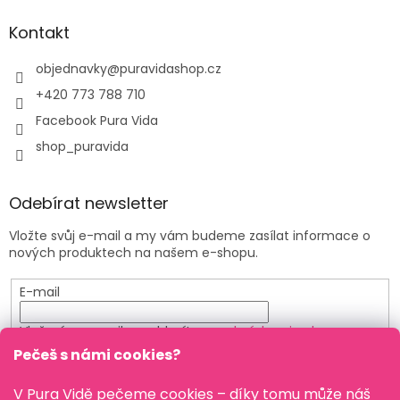
Kontakt
objednavky
@
puravidashop.cz
+420 773 788 710
Facebook Pura Vida
shop_puravida
Odebírat newsletter
Vložte svůj e-mail a my vám budeme zasílat informace o
nových produktech na našem e-shopu.
E-mail
Vložením e-mailu souhlasíte s
podmínkami ochrany
osobních údajů
Pečeš s námi cookies?
PŘIHLÁSIT SE
V Pura Vidě pečeme cookies – díky tomu může náš