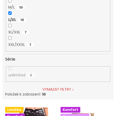
M/L
10
L/XL
10
XL/XXL
7
XXL/XXXL
7
Série
unlimited
0
VYMAZAT FILTRY
Položek k zobrazení:
10
V
Limitka
Komfort
ý