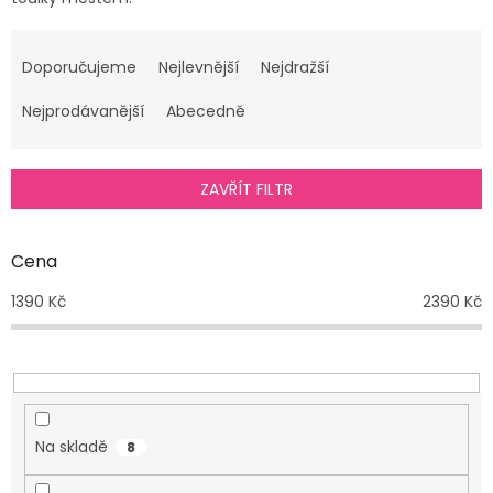
Ř
a
Doporučujeme
Nejlevnější
Nejdražší
z
e
Nejprodávanější
Abecedně
n
í
p
ZAVŘÍT FILTR
r
o
d
Cena
u
1390
Kč
2390
Kč
k
t
ů
Na skladě
8