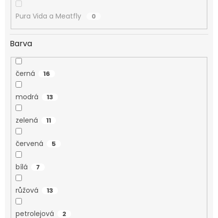
Pura Vida a Meatfly
0
Barva
černá
16
modrá
13
zelená
11
červená
5
bílá
7
růžová
13
petrolejová
2