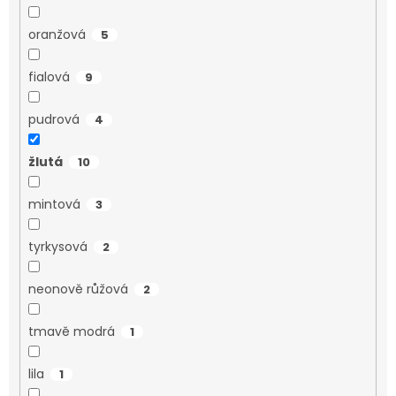
oranžová
5
fialová
9
pudrová
4
žlutá
10
mintová
3
tyrkysová
2
neonově růžová
2
tmavě modrá
1
lila
1