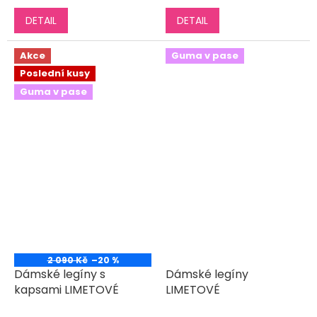
DETAIL
DETAIL
Akce
Guma v pase
Poslední kusy
Guma v pase
2 090 Kč
–20 %
Dámské legíny s
Dámské legíny
kapsami LIMETOVÉ
LIMETOVÉ