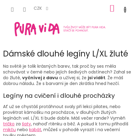
Přejít
NÁKUP
na
CZK
obsah
KOŠÍK
Dámské dlouhé legíny L/XL žluté
Na světě je tolik krásných barev, tak proč by ses měla
schovávat v černé nebo jejích šedivých odstínech? Zahal se
do žluté,
vyčnívej z davu
a užívej si, že
jsi vidět
. Že máš
dobrou náladu. Že s barvami je den zkrátka hned hezčí.
Legíny na cvičení i dlouhé procházky
Ať už se chystáš protáhnout svaly při lekci pilates, nebo
provětrat kámošku na procházce, v dlouhých žlutých
legínách vel. L/XL ti bude dobře. Máš večer rande? Vyměň
tričko
za
šaty
, nahoď rtěnku a běž. A pokud k tomu přihodíš
mikču
nebo
kabát
, můžeš v pohodě vyrazit i na večerní
toulky městem.