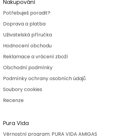
Nakupování
v
k
Potřebuješ poradit?
y
v
Doprava a platba
ý
p
Uživatelská příručka
i
s
Hodnocení obchodu
u
Reklamace a vrácení zboží
Obchodní podmínky
Podmínky ochrany osobních údajů
Soubory cookies
Recenze
Pura Vida
Věrnostní program: PURA VIDA AMIGAS