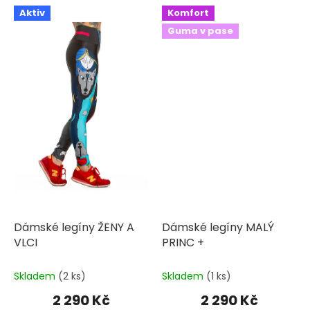
5
5
Aktiv
Komfort
hvězdiček.
hvězdiček.
Guma v pase
Dámské legíny ŽENY A
Dámské legíny MALÝ
VLCI
PRINC +
Skladem
(2 ks)
Skladem
(1 ks)
2 290 Kč
2 290 Kč