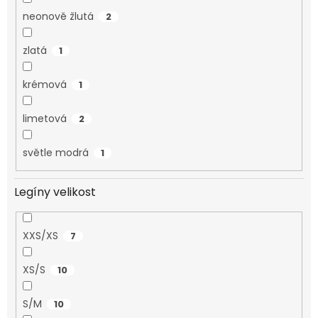
neonově žlutá
2
zlatá
1
krémová
1
limetová
2
světle modrá
1
Legíny velikost
XXS/XS
7
XS/S
10
S/M
10