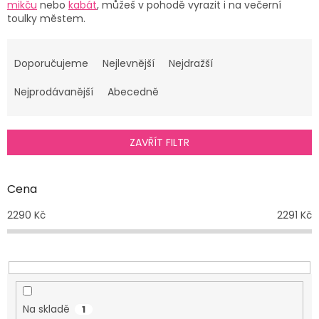
mikču
nebo
kabát
, můžeš v pohodě vyrazit i na večerní
toulky městem.
Ř
a
Doporučujeme
Nejlevnější
Nejdražší
z
e
Nejprodávanější
Abecedně
n
í
p
ZAVŘÍT FILTR
r
o
d
Cena
u
2290
Kč
2291
Kč
k
t
ů
Na skladě
1