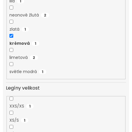
lila
1
neonově žlutá
2
zlatá
1
krémová
1
limetová
2
světle modrá
1
Legíny velikost
XXS/XS
1
XS/S
1