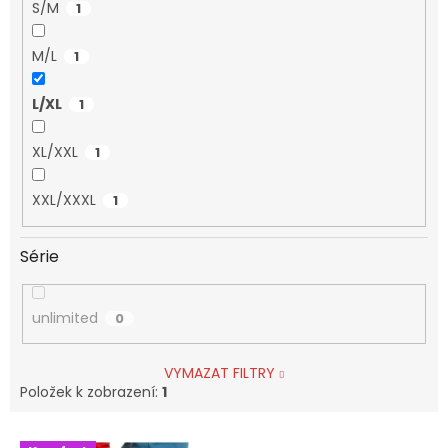
S/M
1
M/L
1
L/XL
1
XL/XXL
1
XXL/XXXL
1
Série
unlimited
0
VYMAZAT FILTRY
Položek k zobrazení:
1
V