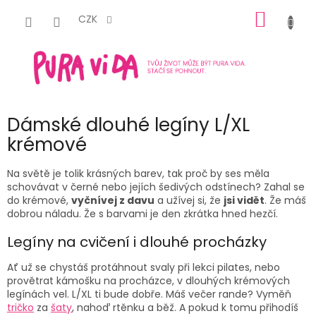
Přejít
NÁKUP
na
CZK
obsah
KOŠÍK
Dámské dlouhé legíny L/XL
krémové
Na světě je tolik krásných barev, tak proč by ses měla
schovávat v černé nebo jejích šedivých odstínech? Zahal se
do krémové,
vyčnívej z davu
a užívej si, že
jsi vidět
. Že máš
dobrou náladu. Že s barvami je den zkrátka hned hezčí.
Legíny na cvičení i dlouhé procházky
Ať už se chystáš protáhnout svaly při lekci pilates, nebo
provětrat kámošku na procházce, v dlouhých krémových
legínách vel. L/XL ti bude dobře. Máš večer rande? Vyměň
tričko
za
šaty
, nahoď rtěnku a běž. A pokud k tomu přihodíš