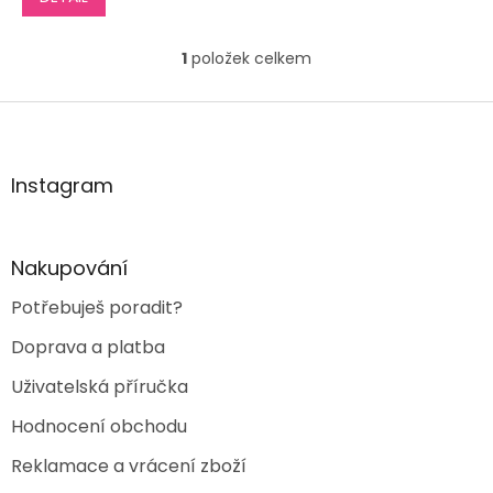
z
5
1
položek celkem
hvězdiček.
O
v
l
Z
á
á
d
p
a
a
Instagram
c
t
í
í
p
r
Nakupování
v
k
Potřebuješ poradit?
y
v
Doprava a platba
ý
p
Uživatelská příručka
i
s
Hodnocení obchodu
u
Reklamace a vrácení zboží