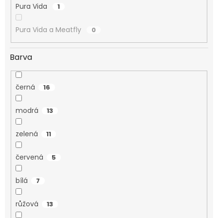
Pura Vida
1
Pura Vida a Meatfly
0
Barva
černá
16
modrá
13
zelená
11
červená
5
bílá
7
růžová
13