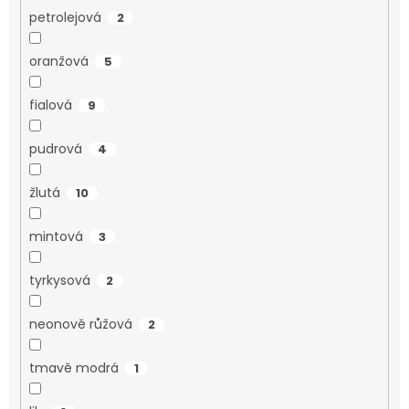
petrolejová
2
oranžová
5
fialová
9
pudrová
4
žlutá
10
mintová
3
tyrkysová
2
neonově růžová
2
tmavě modrá
1