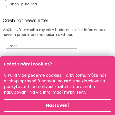
shop_puravida
Odebírat newsletter
Vložte svůj e-mail a my vám budeme zasílat informace o
nových produktech na našem e-shopu.
E-mail
Vložením e-mailu souhlasíte s
podmínkami ochrany
osobních údajů
Pečeš s námi cookies?
PŘIHLÁSIT SE
V Pura Vidě pečeme cookies – díky tomu může náš
e-shop správně fungovat, neustále se zlepšovat a
poskytovat ti co nejlepší zážitek z barevného
nakupování. Na víc informací mrkni
sem
.
Vytvořil Shoptet
Nastavení