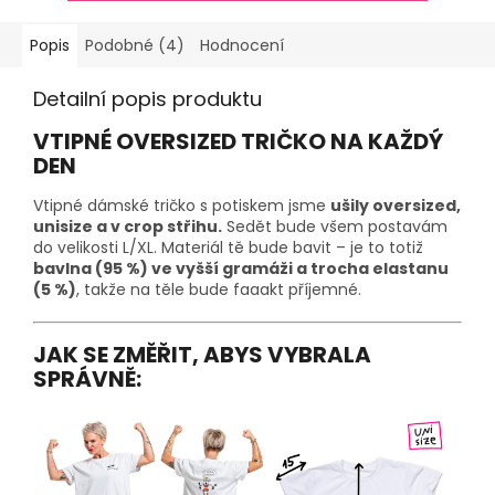
Popis
Podobné (4)
Hodnocení
Detailní popis produktu
VTIPNÉ OVERSIZED TRIČKO NA KAŽDÝ
DEN
Vtipné dámské tričko s potiskem jsme
ušily oversized,
unisize a v crop střihu.
Sedět bude všem postavám
do velikosti L/XL. Materiál tě bude bavit – je to totiž
bavlna (95 %) ve vyšší gramáži a trocha elastanu
(5 %)
, takže na těle bude faaakt příjemné.
JAK SE ZMĚŘIT, ABYS VYBRALA
SPRÁVNĚ: