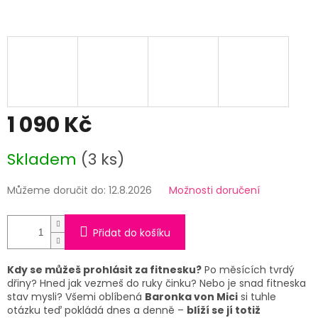
1 090 Kč
Měrná
Skladem
(3 ks)
cena:
Můžeme doručit do:
12.8.2026
Možnosti doručení
Přidat do košíku
Kdy se můžeš prohlásit za fitnesku?
Po měsících tvrdý
dřiny? Hned jak vezmeš do ruky činku? Nebo je snad fitneska
stav mysli? Všemi oblíbená
Baronka von Mici
si tuhle
otázku teď pokládá dnes a denně –
blíží se jí totiž