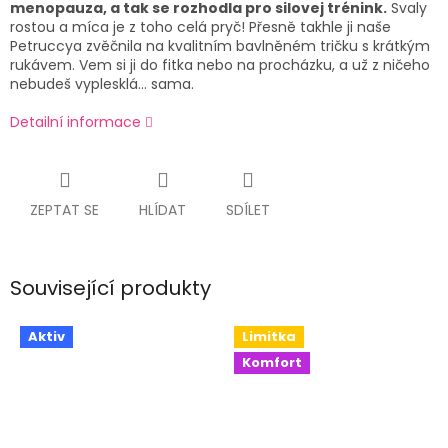
menopauza, a tak se rozhodla pro silovej trénink.
Svaly
rostou a míca je z toho celá pryč! Přesně takhle ji naše
Petruccya zvěčnila na kvalitním bavlněném tričku s krátkým
rukávem. Vem si ji do fitka nebo na procházku, a už z ničeho
nebudeš vyplesklá… sama.
Detailní informace
ZEPTAT SE
HLÍDAT
SDÍLET
Související produkty
Aktiv
Limitka
Komfort