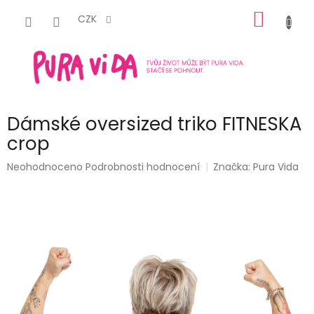
Přejít
NÁKUP
na
CZK
obsah
KOŠÍK
Dámské oversized triko FITNESKA
crop
Průměrné
Neohodnoceno
Podrobnosti hodnocení
Značka:
Pura Vida
hodnocení
produktu
je
0,0
z
5
hvězdiček.