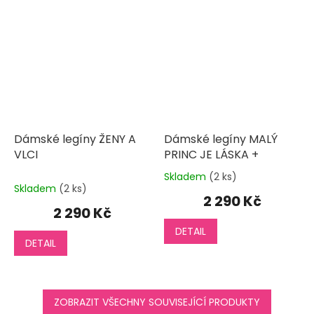
Dámské legíny ŽENY A
Dámské legíny MALÝ
VLCI
PRINC JE LÁSKA +
Skladem
(2 ks)
Průměrné
Skladem
(2 ks)
hodnocení
2 290 Kč
produktu
2 290 Kč
je
DETAIL
5,0
DETAIL
z
5
hvězdiček.
ZOBRAZIT VŠECHNY SOUVISEJÍCÍ PRODUKTY