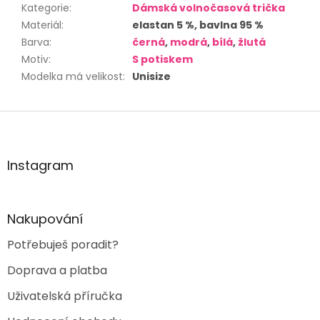
Kategorie
:
Dámská volnočasová trička
Materiál
:
elastan 5 %, bavlna 95 %
Barva
:
černá
,
modrá
,
bílá
,
žlutá
Motiv
:
S potiskem
Modelka má velikost
:
Unisize
Z
á
p
a
Instagram
t
í
Nakupování
Potřebuješ poradit?
Doprava a platba
Uživatelská příručka