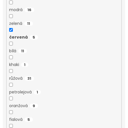
modrá
16
zelená
11
červená
5
bílá
11
khaki
1
růžová
31
petrolejová
1
oranžová
9
fialová
5