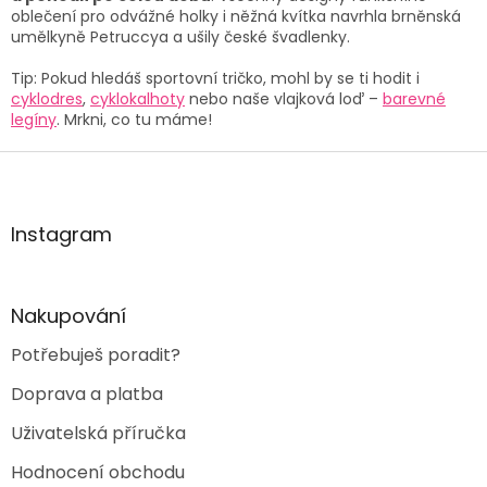
r
oblečení pro odvážné holky i něžná kvítka navrhla brněnská
v
umělkyně Petruccya a ušily české švadlenky.
k
y
Tip: Pokud hledáš sportovní tričko, mohl by se ti hodit i
v
cyklodres
,
cyklokalhoty
nebo naše vlajková loď –
barevné
ý
legíny
. Mrkni, co tu máme!
p
i
Z
s
á
u
p
a
Instagram
t
í
Nakupování
Potřebuješ poradit?
Doprava a platba
Uživatelská příručka
Hodnocení obchodu