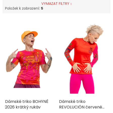
VYMAZAT FILTRY
Položek k zobrazení:
5
V
ý
p
i
s
p
r
o
d
u
k
t
ů
Dámské triko BOHYNĚ
Dámské triko
2026 krátký rukáv
REVOLUCIÓN červené
dlouhý rukáv