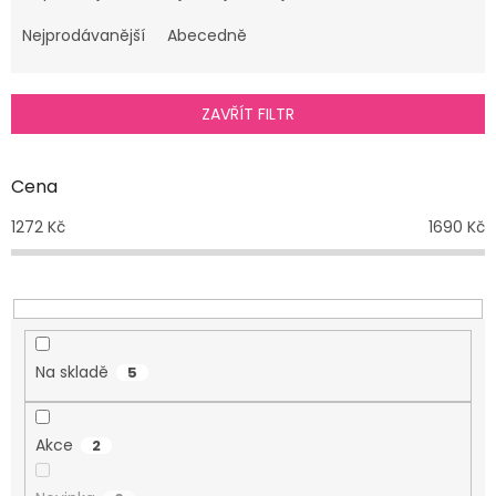
z
e
Nejprodávanější
Abecedně
n
í
p
ZAVŘÍT FILTR
r
o
d
Cena
u
1272
Kč
1690
Kč
k
t
ů
Na skladě
5
Akce
2