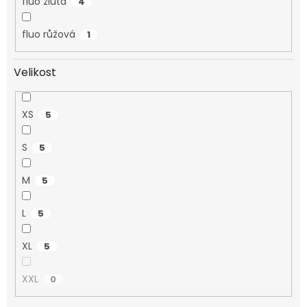
fluo žlutá
4
fluo růžová
1
Velikost
XS
5
S
5
M
5
L
5
XL
5
XXL
0