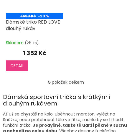
1 690 Kč
–20 %
Dámské triko RED LOVE
dlouhý rukáv
Skladem
(>5 ks)
1 352 Kč
DETAIL
5
položek celkem
O
v
l
Dámská sportovní trička s krátkým i
á
dlouhým rukávem
d
a
Ať už se chystáš na kolo, uběhnout maraton, vylézt na
c
Sněžku, nebo protáhnout tělo ve fitku, mohlo by se ti hodit
í
funkční tričko.
Je prodyšné, takže tě udrží pěkně v suchu
p
a pohodlí po celou dobu
. Všechny designy funkčního