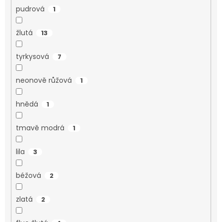
pudrová
1
žlutá
13
tyrkysová
7
neonově růžová
1
hnědá
1
tmavě modrá
1
lila
3
béžová
2
zlatá
2