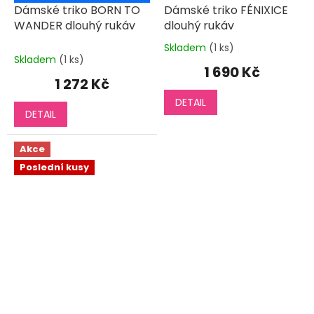
Dámské triko BORN TO
Dámské triko FÉNIXICE
WANDER dlouhý rukáv
dlouhý rukáv
Skladem
(1 ks)
Průměrné
Skladem
(1 ks)
hodnocení
1 690 Kč
produktu
1 272 Kč
je
DETAIL
5,0
DETAIL
z
5
hvězdiček.
Akce
Poslední kusy