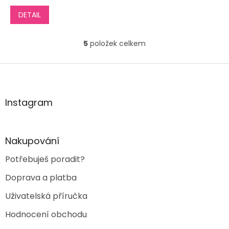
DETAIL
5
položek celkem
O
v
l
Z
á
á
d
p
a
a
Instagram
c
t
í
í
p
r
Nakupování
v
k
Potřebuješ poradit?
y
v
Doprava a platba
ý
p
Uživatelská příručka
i
s
Hodnocení obchodu
u