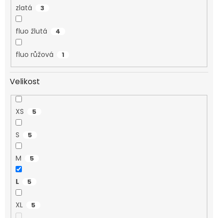
zlatá
3
fluo žlutá
4
fluo růžová
1
Velikost
XS
5
S
5
M
5
L
5
XL
5