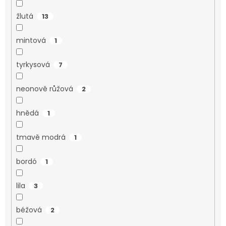
žlutá
13
mintová
1
tyrkysová
7
neonově růžová
2
hnědá
1
tmavě modrá
1
bordó
1
lila
3
béžová
2