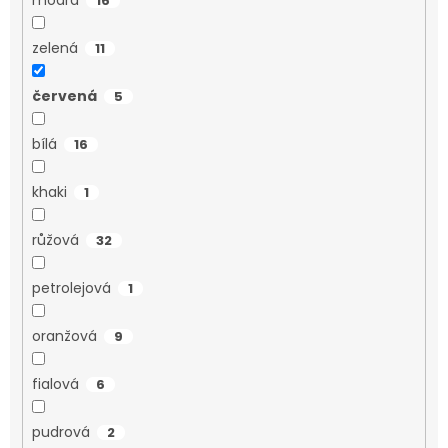
16
zelená
11
červená
5
bílá
16
khaki
1
růžová
32
petrolejová
1
oranžová
9
fialová
6
pudrová
2