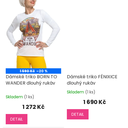
1 590 Kč
–20 %
Dámské triko BORN TO
Dámské triko FÉNIXICE
WANDER dlouhý rukáv
dlouhý rukáv
Skladem
(1 ks)
Průměrné
Skladem
(1 ks)
hodnocení
1 690 Kč
produktu
1 272 Kč
je
DETAIL
5,0
DETAIL
z
5