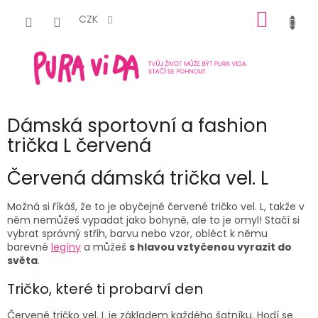
Přejít
NÁKUP
na
CZK
obsah
KOŠÍK
Dámská sportovní a fashion
trička L červená
Červená
dámská trička vel. L
Možná si říkáš, že to je obyčejné červené
tričko vel. L
,
takže v
něm nemůžeš vypadat jako bohyně, ale to je omyl! Stačí si
vybrat správný střih, barvu nebo vzor, obléct k němu
barevné
legíny
a můžeš
s hlavou vztyčenou vyrazit do
světa
.
Tričko, které ti probarví den
Červené tričko vel. L
je základem každého šatníku. Hodí se