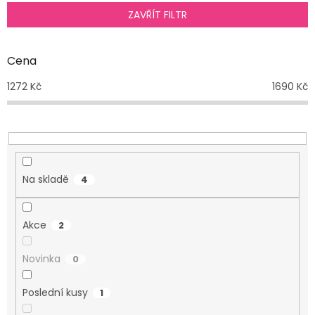
p
ZAVŘÍT FILTR
r
o
d
Cena
u
1272
Kč
1690
Kč
k
t
ů
Na skladě
4
Akce
2
Novinka
0
Poslední kusy
1