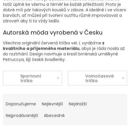
totiž úplně ke všemu a téměř ke každé příležitosti. Proto je
dobré mít pár takových kousků v záloze. A ideálně i ve vícero
barvách, ať můžeš při tvoření outfitu různě improvizovat a
zároveň aby ti to vždy ladilo.
Autorská móda vyrobená v Česku
Všechna originální červená
trička vel. L
vyrábíme
z
kvalitního a příjemného materiálu
, abys je ráda nosila až
do roztrhání. Design navrhuje a kreslí brněnská umělkyně
Petruccya, šijí české švadlenky.
Sportovní
Volnočasová
trička
trička
Ř
a
Doporučujeme
Nejlevnější
Nejdražší
z
e
Nejprodávanější
Abecedně
n
í