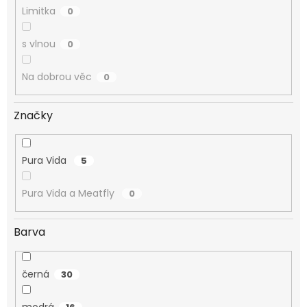
Limitka
0
s vlnou
0
Na dobrou věc
0
Značky
Pura Vida
5
Pura Vida a Meatfly
0
Barva
černá
30
modrá