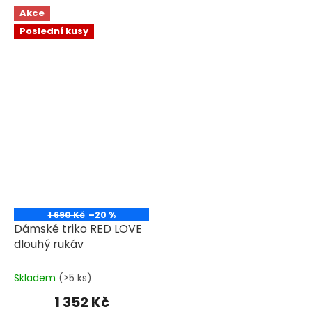
hvězdiček.
Akce
Poslední kusy
1 690 Kč
–20 %
Dámské triko RED LOVE
dlouhý rukáv
Skladem
(>5 ks)
1 352 Kč