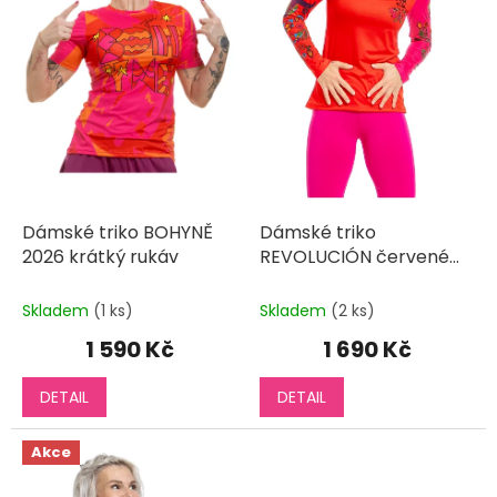
r
o
d
u
k
t
ů
Dámské triko BOHYNĚ
Dámské triko
2026 krátký rukáv
REVOLUCIÓN červené
dlouhý rukáv
Skladem
(1 ks)
Skladem
(2 ks)
1 590 Kč
1 690 Kč
DETAIL
DETAIL
Akce