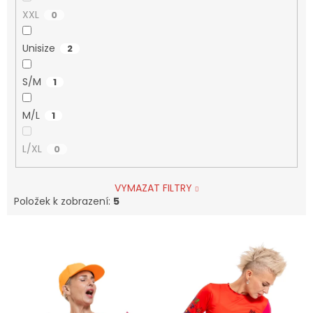
XXL
0
Unisize
2
S/M
1
M/L
1
L/XL
0
VYMAZAT FILTRY
Položek k zobrazení:
5
V
ý
p
i
s
p