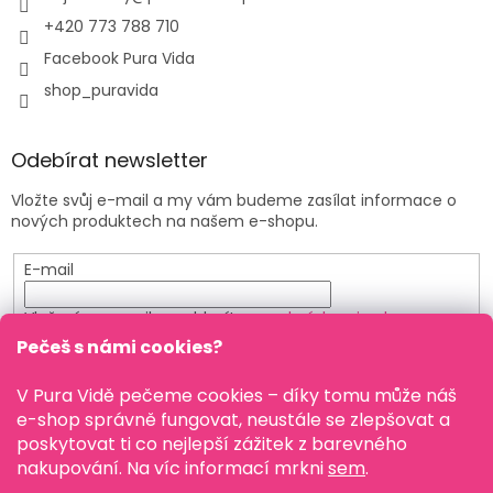
+420 773 788 710
Facebook Pura Vida
shop_puravida
Odebírat newsletter
Vložte svůj e-mail a my vám budeme zasílat informace o
nových produktech na našem e-shopu.
E-mail
Vložením e-mailu souhlasíte s
podmínkami ochrany
osobních údajů
Pečeš s námi cookies?
PŘIHLÁSIT SE
V Pura Vidě pečeme cookies – díky tomu může náš
e-shop správně fungovat, neustále se zlepšovat a
poskytovat ti co nejlepší zážitek z barevného
nakupování. Na víc informací mrkni
sem
.