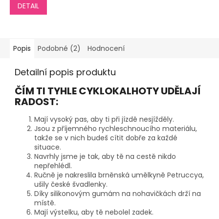
DETAIL
Popis
Podobné (2)
Hodnocení
Detailní popis produktu
ČÍM TI TYHLE CYKLOKALHOTY UDĚLAJÍ
RADOST:
Mají vysoký pas, aby ti při jízdě nesjížděly.
Jsou z příjemného rychleschnoucího materiálu,
takže se v nich budeš cítit dobře za každé
situace.
Navrhly jsme je tak, aby tě na cestě nikdo
nepřehlédl.
Ručně je nakreslila brněnská umělkyně Petruccya,
ušily české švadlenky.
Díky silikonovým gumám na nohavičkách drží na
místě.
Mají výstelku, aby tě nebolel zadek.