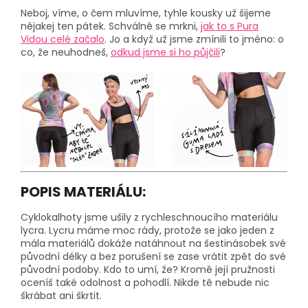
Neboj, víme, o čem mluvíme, tyhle kousky už šijeme
nějakej ten pátek. Schválně se mrkni,
jak to s Pura
Vidou celé začalo
. Jo a když už jsme zmínili to jméno: o
co, že neuhodneš,
odkud jsme si ho půjčili
?
POPIS MATERIÁLU:
Cyklokalhoty jsme ušily z rychleschnoucího materiálu
lycra. Lycru máme moc rády, protože se jako jeden z
mála materiálů dokáže natáhnout na šestinásobek své
původní délky a bez porušení se zase vrátit zpět do své
původní podoby. Kdo to umí, že? Kromě její pružnosti
oceníš také odolnost a pohodlí. Nikde tě nebude nic
škrábat ani škrtit.