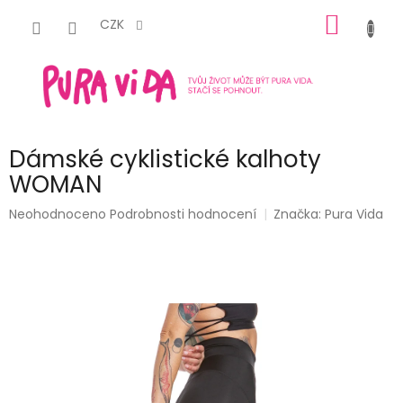
Přejít
NÁKUP
na
CZK
obsah
KOŠÍK
Dámské cyklistické kalhoty
WOMAN
Průměrné
Neohodnoceno
Podrobnosti hodnocení
Značka:
Pura Vida
hodnocení
produktu
je
0,0
z
5
hvězdiček.