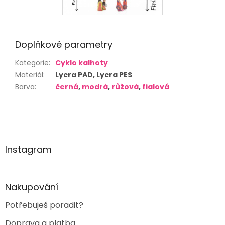
Doplňkové parametry
Kategorie
:
Cyklo kalhoty
Materiál
:
Lycra PAD, Lycra PES
Barva
:
černá
,
modrá
,
růžová
,
fialová
Z
á
p
a
Instagram
t
í
Nakupování
Potřebuješ poradit?
Doprava a platba