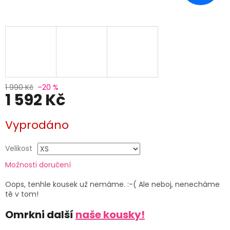
1 990 Kč
–20 %
1 592 Kč
Měrná
Vyprodáno
cena:
Velikost
Možnosti doručení
Oops, tenhle kousek už nemáme. :-( Ale neboj, nenecháme
tě v tom!
Omrkni další
naše kousky!