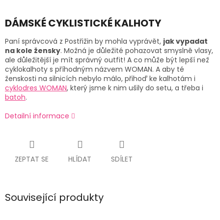
DÁMSKÉ CYKLISTICKÉ KALHOTY
Paní správcová z Postřižin by mohla vyprávět,
jak vypadat
na kole žensky
. Možná je důležité pohazovat smyslně vlasy,
ale důležitější je mít správný outfit! A co může být lepší než
cyklokalhoty s příhodným názvem WOMAN. A aby té
ženskosti na silnicích nebylo málo, přihoď ke kalhotám i
cyklodres WOMAN
, který jsme k nim ušily do setu, a třeba i
batoh
.
Detailní informace
ZEPTAT SE
HLÍDAT
SDÍLET
Související produkty