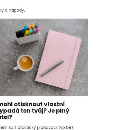
ky a nápady.
mohl otisknout vlastní
vypadá ten tvůj? Je plný
atel?
jsem spíš praktický plánovací typ bez