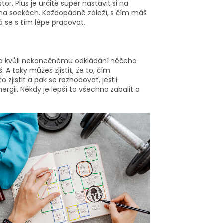
or. Plus je určitě super nastavit si na
ím na sockách. Každopádně záleží, s čím máš
á se s tím lépe pracovat.
eba kvůli nekonečnému odkládání něčeho
. A taky můžeš zjistit, že to, čím
o zjistit a pak se rozhodovat, jestli
rgii. Někdy je lepší to všechno zabalit a