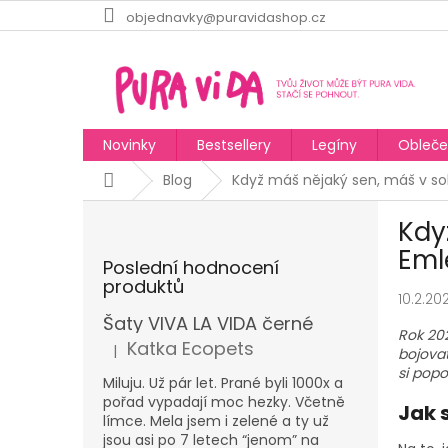
Přejít
objednavky@puravidashop.cz
na
obsah
Novinky
Bestsellery
Legíny
Obleče
Domů
Blog
Když máš nějaký sen, máš v sobě
P
Kdy
o
s
Eml
Poslední hodnocení
t
produktů
r
10.2.202
a
Šaty VIVA LA VIDA černé
Rok 20
n
Katka Ecopets
|
bojovat
Hodnocení produktu je 5 z 5 hvězdiček.
n
si popo
í
Miluju. Už pár let. Prané byli 1000x a
pořad vypadají moc hezky. Včetně
p
Jak 
límce. Mela jsem i zelené a ty už
a
jsou asi po 7 letech “jenom” na