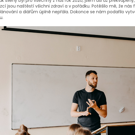
jak šílený byl pro všechny z nás rok 2020, jsem asi až překvapený
ízcí jsou naštěstí všichni zdraví a v pořádku. Potěšilo mě, že nás 
plánování a diářům úplně nepřála. Dokonce se nám podařilo vytvo
u.