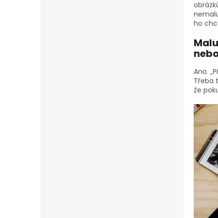
obrázků
nemaluj
ho chc
Maluj
nebo
Ano. „P
Třeba t
že poku