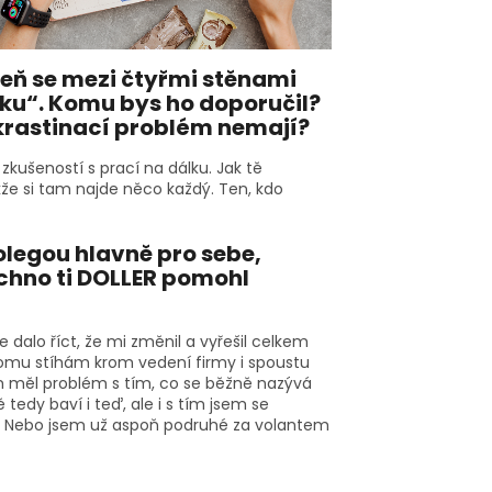
veň se mezi čtyřmi stěnami
álku“. Komu bys ho doporučil?
rokrastinací problém nemají?
zkušeností s prací na dálku. Jak tě
kže si tam najde něco každý. Ten, kdo
olegou hlavně pro sebe,
echno ti DOLLER pomohl
 dalo říct, že mi změnil a vyřešil celkem
 tomu stíhám krom vedení firmy i spoustu
em měl problém s tím, co se běžně nazývá
tedy baví i teď, ale i s tím jsem se
v. Nebo jsem už aspoň podruhé za volantem