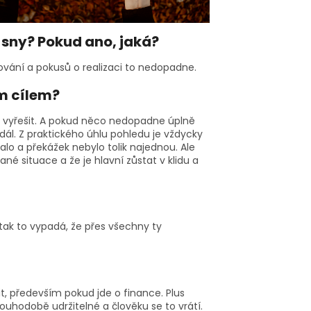
it sny? Pokud ano, jaká?
ování a pokusů o realizaci to nedopadne.
ým cílem?
dá vyřešit. A pokud něco nedopadne úplně
 dál. Z praktického úhlu pohledu je vždycky
alo a překážek nebylo tolik najednou. Ale
né situace a že je hlavní zůstat v klidu a
 tak to vypadá, že přes všechny ty
řit, především pokud jde o finance. Plus
louhodobě udržitelné a člověku se to vrátí.