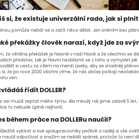
š si, že existuje univerzální rada, jak si pln
tšinou pomůže nebát se a začít něco dělat. Jen sněním bez plán
aké překážky člověk narazí, když jde za sv
ím, že většina překážek je hlavně v naší hlavě a že všechno se 
ašich představ, tak je hlavní nezbláznit se z toho a vymyslet jak
ozdělit si cestu za cílem na menší úseky, aby se snadněji plánov
si, že po roce 2020 všichni víme, že nás občas potkají neočekáva
estu ven.
zvládáš řídit DOLLER?
e asi musíš zeptat mého týmu. Ale minulý rok jsme oslavili 5 let,
lce to nebude úplně nejhorší.
es během práce na DOLLERu naučil?
důležité vybírat si své spolupracovníky pečlivě a raději si vše ově
 naučil odpočívat a snažím se nešidit spánek, protože to není d