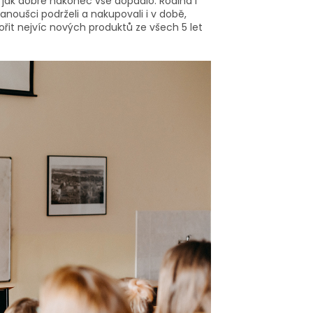
, jak dobře nakonec vše dopadlo. Rodina i
fanoušci podrželi a nakupovali i v době,
řit nejvíc nových produktů ze všech 5 let