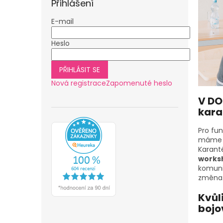
Přihlášení
E-mail
Heslo
PŘIHLÁSIT SE
Nová registrace
Zapomenuté heslo
V DO
kara
Pro fu
máme v
Karant
works
komuni
změna
Kvůl
bojo