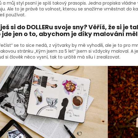
 a můj styl psaní je spíš takový prasopis. Jedna propiska vládn
u. Ale to je právě ta volnost, kterou se snažíme vměstnat do ka
eš používat.
eš si do DOLLERu svoje sny? Věříš, že si je 
 jde jen o to, abychom je díky malování měl
řečíst“ se to sice nedá, z výtvarky by mě vyhodili, ale je to pro
akovou stránku „Kým jsem za 5 let“ jsem si vždycky maloval. A jeli
d si člověk něco vysní, tak to určitě má sílu i zrealizovat.