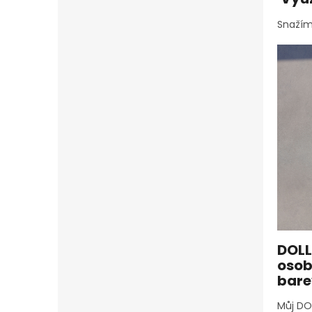
Snažím
DOLL
osob
bare
Můj DOL