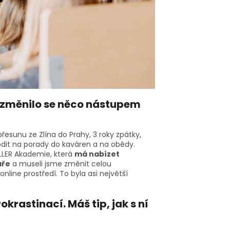
, změnilo se něco nástupem
sunu ze Zlína do Prahy, 3 roky zpátky,
it na porady do kaváren a na obědy.
LLER Akademie, která
má nabízet
áře
a museli jsme změnit celou
online prostředí. To byla asi největší
krastinací. Máš tip, jak s ní