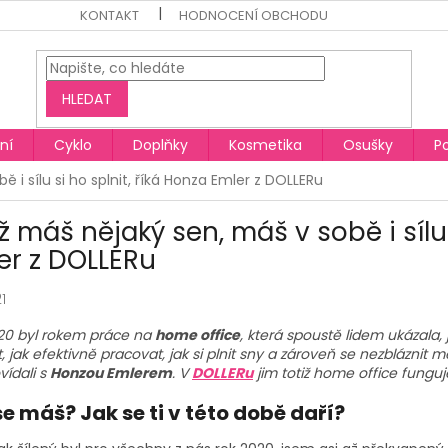
KONTAKT
HODNOCENÍ OBCHODU
HLEDAT
ní
Cyklo
Doplňky
Kosmetika
Osušky
P
 i sílu si ho splnit, říká Honza Emler z DOLLERu
ž máš nějaký sen, máš v sobě i sílu 
er z DOLLERu
1
20 byl rokem práce na
home office
, která spoustě lidem ukázala, 
, jak efektivně pracovat, jak si plnit sny a zároveň se nezbláznit 
vídali s
Honzou Emlerem
. V
DOLLERu
jim totiž home office funguj
se máš? Jak se ti v této době daří?