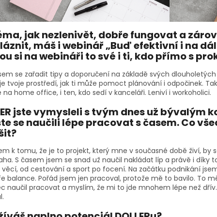
éma, jak nezlenivět, dobře fungovat a záro
láznit, máš i webinář „Buď efektivní i na d
ou si na webináři to své i ti, kdo přímo s p
jsem se zařadit tipy a doporučení na základě svých dlouholetých 
je tvoje prostředí, jak ti může pomoct plánování i odpočinek. Ta
 na home office, i ten, kdo sedí v kanceláři. Leniví i workoholici.
ER jste vymysleli s tvým dnes už bývalým k
te se naučili lépe pracovat s časem. Co vš
šit?
m k tomu, že je to projekt, který mne v současné době živí, by se
aha. S časem jsem se snad už naučil nakládat líp a právě i díky
h věcí, od cestování a sport po focení. Na začátku podnikání js
fe balance. Pořád jsem jen pracoval, protože mě to bavilo. To mě 
c naučil pracovat a myslím, že mi to jde mnohem lépe než dří
l.
íváš naplno potenciál DOLLERu?