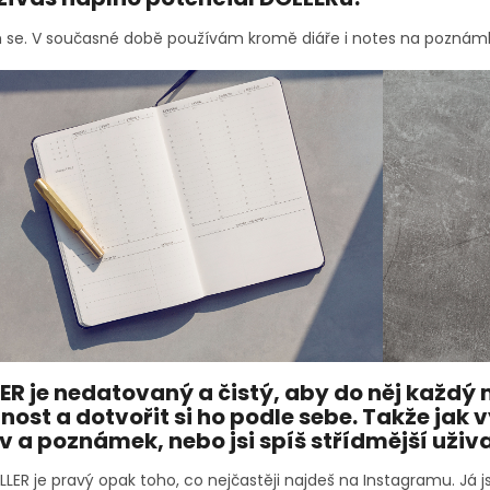
 se. V současné době používám kromě diáře i notes na poznám
ER je nedatovaný a čistý, aby do něj každý 
nost a dotvořit si ho podle sebe. Takže jak 
v a poznámek, nebo jsi spíš střídmější uživ
LER je pravý opak toho, co nejčastěji najdeš na Instagramu. Já 