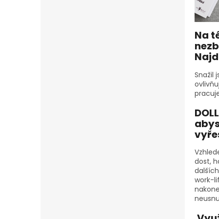
Na t
nezb
Najd
Snažil 
ovlivňu
pracuje
DOLL
abys
vyře
Vzhlede
dost, h
dalšíc
work-li
nakone
neusnu
Využ