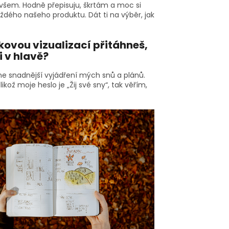
e všem. Hodně přepisuju, škrtám a moc si
ždého našeho produktu. Dát ti na výběr, jak
takovou vizualizací přitáhneš,
i v hlavě?
 mne snadnější vyjádření mých snů a plánů.
kož moje heslo je „Žij své sny“, tak věřím,