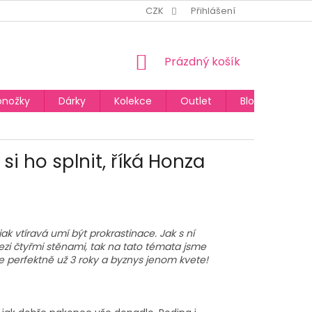
CZK
Přihlášení
NÁKUPNÍ
Prázdný košík
KOŠÍK
onožky
Dárky
Kolekce
Outlet
Blog
si ho splnit, říká Honza
jak vtíravá umí být prokrastinace. Jak s ní
mezi čtyřmi stěnami, tak na tato témata jsme
e perfektně už 3 roky a byznys jenom kvete!