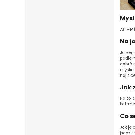
Myslí
Asi vě
Na j
Já věř
podle n
dobré r
myslím 
najít c
Jak 
Na to s
kotrme
Co s
Jak je 
jsem se