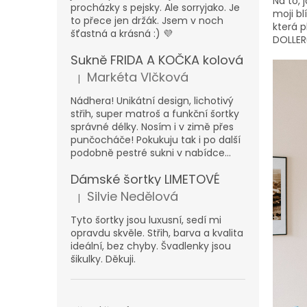
n
Na to, 
procházky s pejsky. Ale sorryjako. Je
moji bl
e
to přece jen držák. Jsem v noch
která 
l
šťastná a krásná :) 💜
DOLLER
Sukně FRIDA A KOČKA kolová
Markéta Vlčková
|
Hodnocení produktu je 5 z 5 hvězdiček.
Nádhera! Unikátní design, lichotivý
střih, super matroš a funkční šortky
správné délky. Nosím i v zimě přes
punčocháče! Pokukuju tak i po další
podobně pestré sukni v nabídce...
Dámské šortky LIMETOVÉ
Silvie Nedělová
|
Hodnocení produktu je 5 z 5 hvězdiček.
Tyto šortky jsou luxusní, sedí mi
opravdu skvěle. Střih, barva a kvalita
ideální, bez chyby. Švadlenky jsou
šikulky. Děkuji.