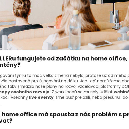
LLERu fungujete od začátku na home office
ntény?
ngování týmu to moc velká změna nebyla, protože už od mého pře
še nastavené pro fungování na dálku. Jen teď nemůžeme chod
éna taky zmrazila naše plány na rozvoj vzdělávací platformy DO
hopy osobního rozvoje.
Z workshopů se musely udělat
webin
kaci. Všechny
live eventy
jsme buď přeložili, nebo přesunuli do 
.
i home office má spousta z nás problém s pro
vat?