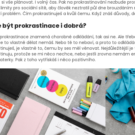
 si vše plánovat. I volný čas. Pak na prokrastinování nezbude prost
limity pro sociální sítě, aby člověk neztratil půl dne brouzdán
í problém. Čím prokrastinuješ a kvůli čemu. Když znáš důvody, d
 být prokrastinace i dobrá?
ž prokrastinace znamená chorobné odkládání, tak asi ne. Ale tř
, že to vlastně dělat nemáš. Nebo tě to nebaví, a proto to odkládáš
tinuješ, je vlastně to, čemu by ses měl věnovat. Nejdůležitější je t
tinuju, protože se mi něco nechce, nebo jestli zrovna nemám ene
aterky. Pak z toho vytřískáš i něco pozitivního.