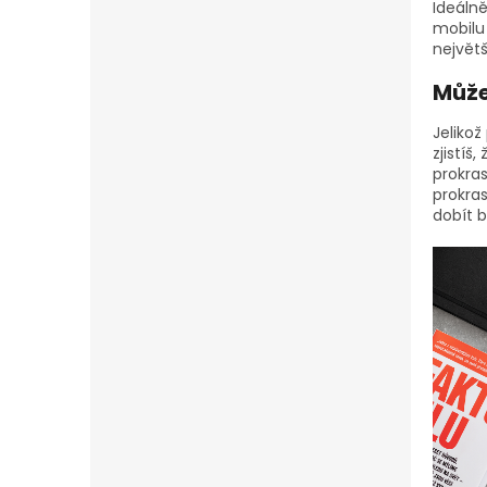
Ideálně
mobilu 
největš
Může
Jeliko
zjistíš
prokras
prokras
dobít b