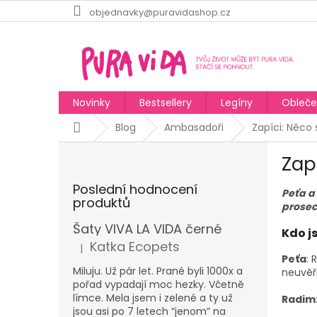
Přejít
objednavky@puravidashop.cz
na
obsah
Novinky
Bestsellery
Legíny
Obleče
Domů
Blog
Ambasadoři
Zapíci: Něco 
P
Zap
o
s
Poslední hodnocení
Peťa a
t
produktů
prosec
r
a
Šaty VIVA LA VIDA černé
Kdo j
n
Katka Ecopets
|
Hodnocení produktu je 5 z 5 hvězdiček.
n
Peťa
: 
í
Miluju. Už pár let. Prané byli 1000x a
neuvěři
pořad vypadají moc hezky. Včetně
p
límce. Mela jsem i zelené a ty už
Radim
a
jsou asi po 7 letech “jenom” na