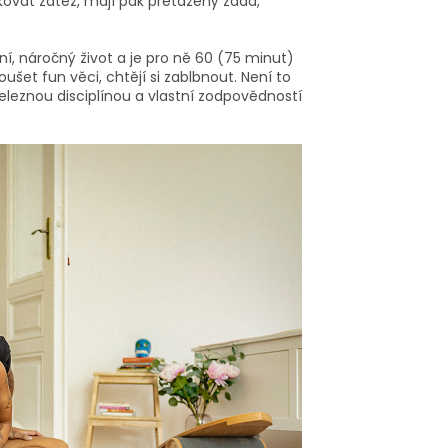
kovat zátěž, mají pak přetažený záda,
ání, náročný život a je pro ně 60 (75 minut)
ušet fun věci, chtějí si zablbnout. Není to
železnou disciplínou a vlastní zodpovědností