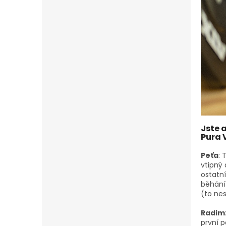
Jste 
Pura 
Peťa
: 
vtipný
ostatní
běhání
(to ne
Radim
první 