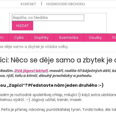
KONTAKT
HODNOCENÍ OBCHODU
HLEDAT
ní
Cyklo
Doplňky
Kosmetika
Osušky
P
se děje samo a zbytek je otázka volby.
íci: Něco se děje samo a zbytek je 
 Radim.
DVA jógoví lektoři
, maséři, rodiče tří báječných dětí, b
co, rýži, tofu a kimči, dlouhý procházky a pohodu.
sou „Zapíci“? Představte nám jeden druhého :-)
Radim je rozhodně spolehlivej chlap, milující (i když extra ubrblanej
telnou výdrží. :-) Jógový učitel, trenér, masér.
: Peťa je přísnej, náročnej, puntičkářskej tyran. Tvrdá holka. Ale t