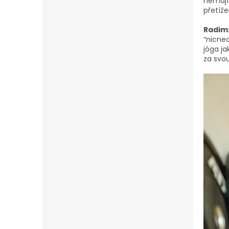
nemají
přetíže
Radim
“nicned
jóga ja
za svou