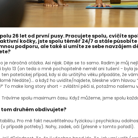
polu 26 let od první pusy. Pracujete spolu, cvičíte sp
aktivní kočky, jste spolu téměř 24/7 a stále působíte
mnou podporu, ale také si umíte ze sebe navzájem děl
ete?
To je náročná otázka. Asi nijak. Děje se to samo. Radim je můj nejl
 bylo 13 (on teda o mně pochopitelně neměl ani tušení - byla jse
 ten patetickej případ, kdy si do určitýho věku připadáte, že vá
omě hledáte)... a když ho uvidíte/najdete, bleskne vám hlavou 
?
” To make long story short - zvláštní péči si, potažmo našemu 
: Trávíme spolu maximum času. Když můžeme, jsme spolu každo
 tom druhém obdivujete?
Stabilitu. Pro mě fakt neuvěřitelnou fyzickou i psychickou odolno
(v případě potřeby). Nohy, zadek, oči (přesně v tomto pořadí).