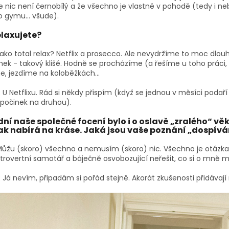
e nic není černobílý a že všechno je vlastně v pohodě (tedy i n
do gymu… všude).
elaxujete?
Jako total relax? Netflix a prosecco. Ale nevydržíme to moc dlou
ek - takový klišé. Hodně se procházíme (a řešíme u toho práci, n
, jezdíme na koloběžkách…
: U Netflixu. Rád si někdy přispím (když se jednou v měsíci poda
dpočinek na druhou).
ní naše společné focení bylo i o oslavě „zralého“ věku
k nabírá na kráse. Jaká jsou vaše poznání „dospívá
Můžu (skoro) všechno a nemusím (skoro) nic. Všechno je otázka vo
trovertní samotář a báječně osvobozující neřešit, co si o mně my
: Já nevím, připadám si pořád stejně. Akorát zkušenosti přidávají