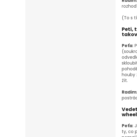
Radim
rozhodí
(To s t
Peti,
takov
Peťa
: 
(soukro
odvedla
skloubi
pohodě.
houby ž
žít.
Radim
postrá
Vedet
wheel 
Peťa
: 
ty, co 