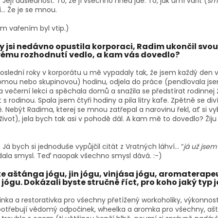
: Její důslednost. To, že jí všechno hned jde. To, jak umí vařit (
sm
... Že je se mnou.
ím vařením byl vtip.)
 ty jsi nedávno opustila korporaci, Radim ukončil svou
ému rozhodnutí vedlo, a kam vás dovedlo?
Poslední roky v korporátu u mě vypadaly tak, že jsem každý den v
mou nebo skupinovou) hodinu, odjela do práce (pendlovala jsem 
 večerní lekci a spěchala domů a snažila se předstírat rodinnej 
t s rodinou. Spala jsem čtyři hodiny a pila litry kafe. Zpětně se di
 Nebýt Radima, kterej se mnou zatřepal a narovinu řekl, ať si vy
ivot), jela bych tak asi v pohodě dál. A kam mě to dovedlo? Žiju
: Já bych si jednoduše vypůjčil citát z Vratných láhví… “
já už jsem
dala smysl. Teď naopak všechno smysl dává. :-)
e aštánga jógu, jin jógu, vinjása jógu, aromaterapeu
jógu. Dokázali byste stručně říct, pro koho jaký typ 
Jinka a restorativka pro všechny přetížený workoholiky, výkonnost
potřebují vědomý odpočinek, wheelka a aromka pro všechny, aštá