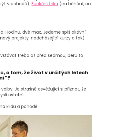
ebýt v pohodě).
Funkční trika
(na běhání, na
ho. Hodinu, dvě max. Jedeme spíš aktivní
ový projekty, nadcházející kurzy a tak),
ří vstávat třeba až před sedmou, beru to
, o tom, že život v určitých letech
ní“?
lby. Je strašně osvěžující si přiznat, že
slí ostatní.
 na klidu a pohodě.