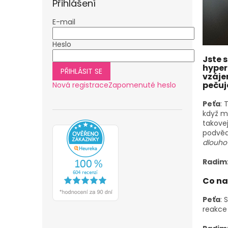
Přihlášení
E-mail
Heslo
Jste s
hyper
PŘIHLÁSIT SE
vzáje
pečuj
Nová registrace
Zapomenuté heslo
Peťa
: 
když mi
takovej
podvěd
dlouho
Radim
Co na
Peťa
: 
reakce 