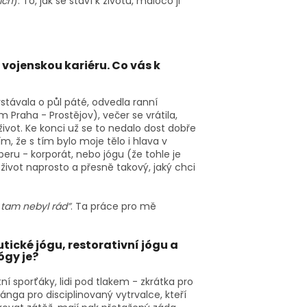
ích
). To, jak se staví k životu, máloco ji
 vojenskou kariéru. Co vás k
stávala o půl páté, odvedla ranní
Praha - Prostějov), večer se vrátila,
život. Ke konci už se to nedalo dost dobře
vím, že s tím bylo moje tělo i hlava v
beru - korporát, nebo jógu (že tohle je
 život naprosto a přesně takový, jaký chci
 tam nebyl rád”
. Ta práce pro mě
tické jógu, restorativní jógu a
jógy je?
ní sporťáky, lidi pod tlakem - zkrátka pro
nga pro disciplinovaný vytrvalce, kteří