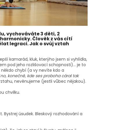
olu, vychováváte 3 děti, 2
 harmonicky. Člověk z vás cítí
at legraci. Jak o svůj vztah
epší kamarád, kluk, kterýho jsem si vyhlídla,
m pod jeho rozlišovací schopnosti)... je to
m někdo chybí (a vy nevíte kdo a
“
no, konečně, kde ses proboha cáral tak
vztahu, nevěnujeme (jestli vůbec nějakou).
u chvilku.
st. Bystrej úsudek. Bleskový rozhodování a