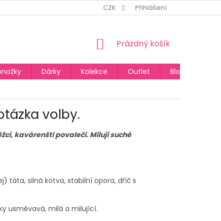
CZK
Přihlášení
NÁKUPNÍ
Prázdný košík
KOŠÍK
onožky
Dárky
Kolekce
Outlet
Blog
otázka volby.
ěžci, kavárenští povaleči. Milují suché
) táta, silná kotva, stabilní opora, dříč s
aky usměvavá, milá a milující.