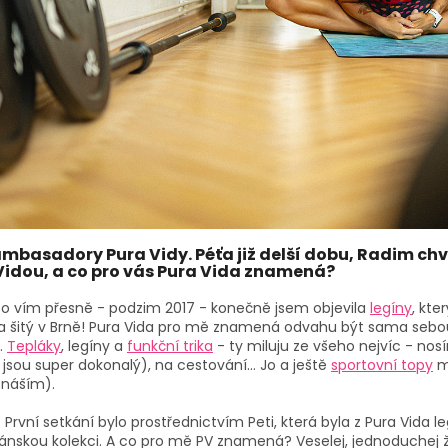
ambasadory Pura Vidy. Péťa již delší dobu, Radim chvíl
Vidou, a co pro vás Pura Vida znamená?
To vím přesně - podzim 2017 - konečně jsem objevila
legíny
, kte
 a šitý v Brně! Pura Vida pro mě znamená odvahu být sama sebou
.
Tepláky
, legíny a
funkční trika
- ty miluju ze všeho nejvíc - nos
 jsou super dokonalý), na cestování… Jo a ještě
sportovní topy
m
snáším).
: První setkání bylo prostřednictvím Peti, která byla z Pura Vida 
pánskou kolekci. A co pro mě PV znamená? Veselej, jednoduchej ž