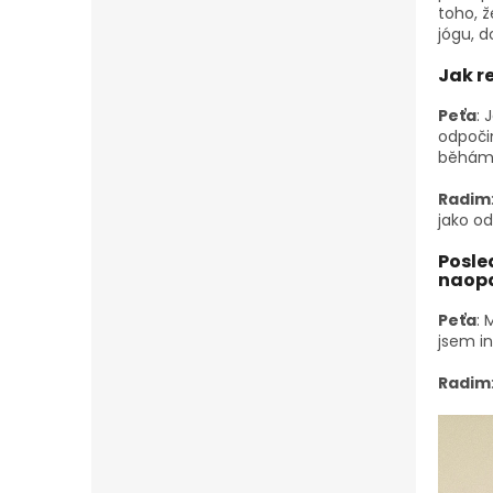
toho, ž
jógu, 
Jak r
Peťa
: 
odpočin
běháme
Radim
jako o
Posled
naopa
Peťa
: 
jsem in
Radim