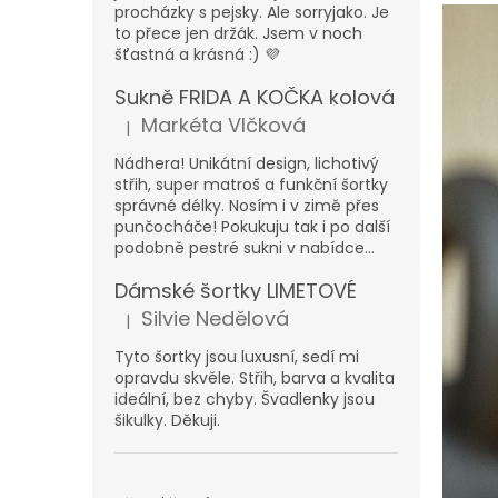
n
procházky s pejsky. Ale sorryjako. Je
e
to přece jen držák. Jsem v noch
l
šťastná a krásná :) 💜
Sukně FRIDA A KOČKA kolová
Markéta Vlčková
|
Hodnocení produktu je 5 z 5 hvězdiček.
Nádhera! Unikátní design, lichotivý
střih, super matroš a funkční šortky
správné délky. Nosím i v zimě přes
punčocháče! Pokukuju tak i po další
podobně pestré sukni v nabídce...
Dámské šortky LIMETOVÉ
Silvie Nedělová
|
Hodnocení produktu je 5 z 5 hvězdiček.
Tyto šortky jsou luxusní, sedí mi
opravdu skvěle. Střih, barva a kvalita
ideální, bez chyby. Švadlenky jsou
šikulky. Děkuji.