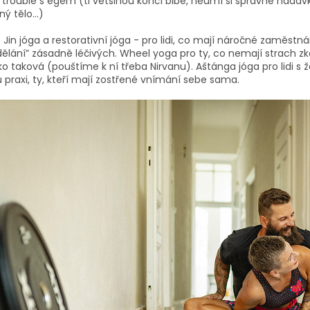
 trouble s egem (ti většinou končí blbě, neumí si správně nadáv
ný tělo…)
: Jin jóga a restorativní jóga - pro lidi, co mají náročné zaměstn
ělání” zásadně léčivých. Wheel yoga pro ty, co nemají strach zko
ko taková (pouštíme k ní třeba Nirvanu). Aštánga jóga pro lidi s 
 praxi, ty, kteří mají zostřené vnímání sebe sama.