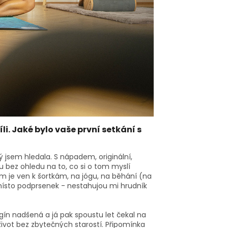
i. Jaké bylo vaše první setkání s
rý jsem hledala. S nápadem, originální,
 bez ohledu na to, co si o tom myslí
ím je ven k šortkám, na jógu, na běhání (na
ísto podprsenek - nestahujou mi hrudník
legín nadšená a já pak spoustu let čekal na
ivot bez zbytečných starostí. Připomínka