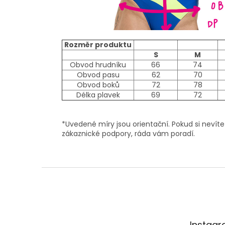
Rozměr produktu
S
M
Obvod hrudníku
66
74
Obvod pasu
62
70
Obvod boků
72
78
Délka plavek
69
72
*Uvedené míry jsou orientační. Pokud si nevíte
zákaznické podpory, ráda vám poradí.
Z
á
p
a
t
Instag