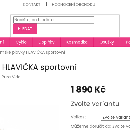
KONTAKT
HODNOCENÍ OBCHODU
HLEDAT
ní
Cyklo
Doplňky
Kosmetika
Osušky
P
mské plavky HLAVIČKA sportovní
 HLAVIČKA sportovní
:
Pura Vida
1 890 Kč
Měrná
Zvolte variantu
cena:
Velikost
Můžeme doručit do:
Zvolte v