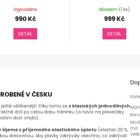
Vyprodáno
Skladem
(1 ks)
990 Kč
999 Kč
DETAIL
DETAIL
Dop
ROBENÉ V ČESKU
Kate
l ještě oblíbenější. Díky tomu se
z klasických jednodílných
Mate
rfektně drží po celou dobu tréninku (a navíc na plavečáky
Bar
zatím dost chybí).
Mod
má
 šijeme z příjemného elastického úpletu
(elastan 20 %,
veli
kou dresovinou, aby plavky zakrývaly všechno, co zakrývat