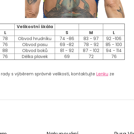
Velikostní škála
L
S
M
L
78
Obvod hrudníku
74 -86
83 - 97
92 -106
76
Obvod pasu
69 -82
78 - 92
85 - 100
88
Obvod boků
81 - 92
87 - 102
94 - 114
76
Délka plavek
69
72
76
 rady s výběrem správné velikosti, kontaktujte
Lenku
ze
ram
Nakupování
Pura Vi