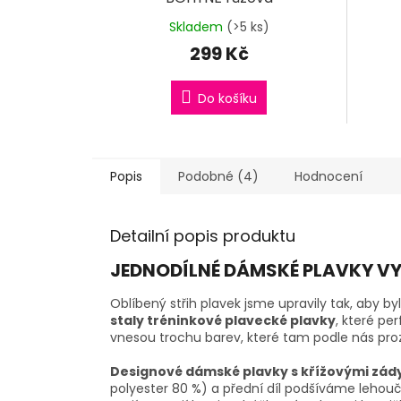
Skladem
(>5 ks)
299 Kč
Do košíku
Popis
Podobné (4)
Hodnocení
Detailní popis produktu
JEDNODÍLNÉ DÁMSKÉ PLAVKY VY
Oblíbený střih plavek jsme upravily tak, aby by
staly tréninkové plavecké plavky
, které pe
vnesou trochu barev, které tam podle nás pro
Designové dámské plavky s křížovými zády
polyester 80 %) a přední díl podšíváme lehouč