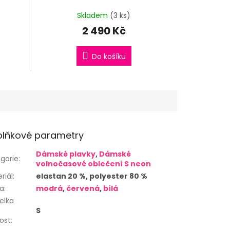
Skladem
(3 ks)
2 490 Kč
Do košíku
lňkové parametry
Dámské plavky
,
Dámské
gorie
:
volnočasové oblečení S neon
riál
:
elastan 20 %, polyester 80 %
va
:
modrá
,
červená
,
bílá
elka
S
kost
: