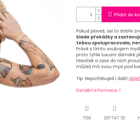
Přidat do ko
Pokud plaveš, asi to dobře z
klade překážky a zastavuje 
tebou spolupracovala, nenud
Právě s tímto soubojem myšl
proto tyhle luxusní dámské 
hlaviček a zase do nich proud
můžeš mít svou mysl pod kon
Tip: Nepotřebuješ i další
obleč
Detailní informace
TISK
ZEPTAT SE