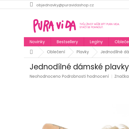
Přejít
objednavky@puravidashop.cz
na
obsah
Novinky
Bestsellery
Legíny
Obleče
Domů
Oblečení
Plavky
Jednodílné dá
Jednodílné dámské plavky
Průměrné
Neohodnoceno
Podrobnosti hodnocení
Značka
hodnocení
produktu
je
0,0
z
5
hvězdiček.