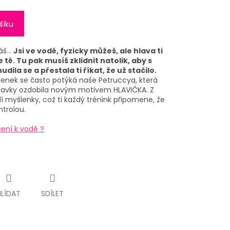
šíku
náš…
Jsi ve vodě, fyzicky můžeš, ale hlava ti
tě. Tu pak musíš zklidnit natolik, aby s
ila se a přestala ti říkat, že už stačilo.
enek se často potýká naše Petruccya, která
plavky ozdobila novým motivem HLAVIČKA. Z
í myšlenky, což ti každý trénink připomene, že
trolou.
ení k vodě ?
HLÍDAT
SDÍLET