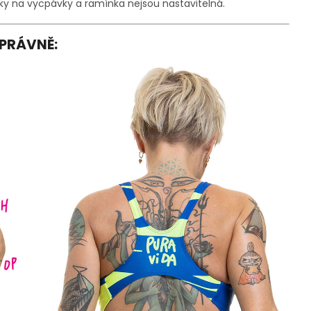
čky na vycpávky a ramínka nejsou nastavitelná.
SPRÁVNĚ: