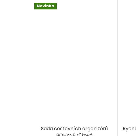
Novinka
Sada cestovních organizérů
Rych
BOHYNĚ růžová