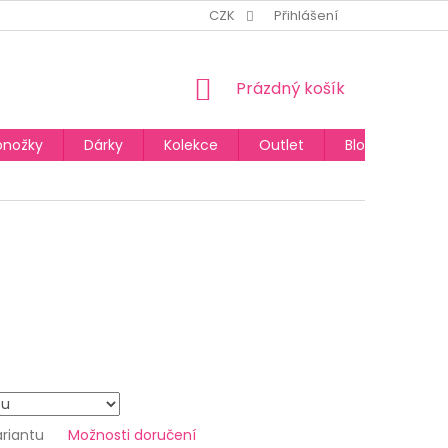
CZK
Přihlášení
NÁKUPNÍ
Prázdný košík
KOŠÍK
onožky
Dárky
Kolekce
Outlet
Blog
ariantu
Možnosti doručení