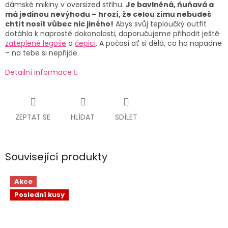
dámské mikiny v oversized střihu.
Je bavlněná, ňuňavá a
má jedinou nevýhodu – hrozí, že celou zimu nebudeš
chtít nosit vůbec nic jiného!
Abys svůj teploučký outfit
dotáhla k naprosté dokonalosti, doporučujeme přihodit ještě
zateplené legoše
a
čepici
. A počasí ať si dělá, co ho napadne
– na tebe si nepřijde.
Detailní informace
ZEPTAT SE
HLÍDAT
SDÍLET
Související produkty
Akce
Poslední kusy