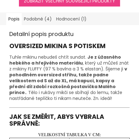
ZOBRAZIT VŠECHNY SOUVISEJÍCÍ PRODUKTY
Popis
Podobné (4)
Hodnocení (1)
Detailní popis produktu
OVERSIZED MIKINA S POTISKEM
Tuhle mikinu nebudeš chtít sundat.
Je z úžasného
hebkého a hřejivého materiálu
, který už můžeš znát
z mikiny FLUFFY (97 % bavlna a 3 % elastan). Šijeme ji
v
pohodlném oversized střihu, takže padne
velikostem od S až do XL, má kapuci, kapsy a
přední díl zdobí rozkošná postavička Malého
prince.
. Tělo i rukávy mikči se sbíhají do lemu, takže
nastřádané teplíčko ti nikam neuteče. Zn. ideál!
JAK SE ZMĚŘIT, ABYS VYBRALA
SPRÁVNĚ:
VELIKOSTNÍ TABULKA V CM: