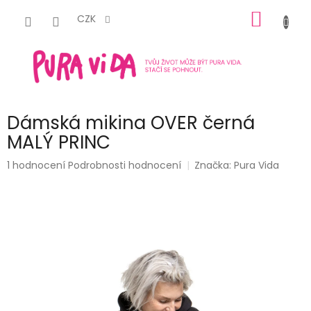
Přejít
NÁKUP
na
CZK
obsah
KOŠÍK
Dámská mikina OVER černá
MALÝ PRINC
Průměrné
1 hodnocení
Podrobnosti hodnocení
Značka:
Pura Vida
hodnocení
produktu
je
5,0
z
5
hvězdiček.