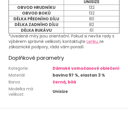
UNISIZE
OBVOD HRUDNÍKU
132
OBVOD BOKŮ
132
DÉLKA PŘEDNÍHO DÍLU
80
DÉLKA ZADNÍHO DÍLU
82
DÉLKA RUKÁVU
61
*Uvedené míry jsou orientační. Pokud si nevíte rady s
výběrem správné velikosti, kontaktujte
Lenku
ze
zákaznické podpory, ráda vám poradí.
Doplňkové parametry
Kategorie
:
Dámské volnočasové oblečení
Materiál
:
bavlna 97 %, elastan 3 %
Barva
:
černá
,
bílá
Modelka má
Unisize
velikost
:
Z
á
p