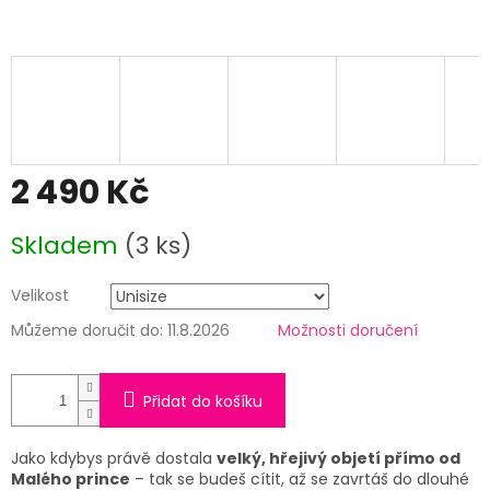
2 490 Kč
Měrná
Skladem
(3 ks)
cena:
Velikost
Můžeme doručit do:
11.8.2026
Možnosti doručení
Přidat do košíku
Jako kdybys právě dostala
velký, hřejivý objetí přímo od
Malého prince
– tak se budeš cítit, až se zavrtáš do dlouhé