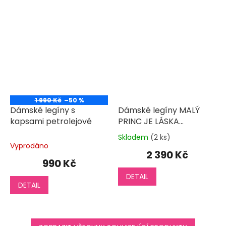
1 990 Kč
–50 %
Dámské legíny s
Dámské legíny MALÝ
kapsami petrolejové
PRINC JE LÁSKA
zateplené
Skladem
(2 ks)
Průměrné
Vyprodáno
hodnocení
2 390 Kč
produktu
990 Kč
je
DETAIL
5,0
DETAIL
z
5
hvězdiček.