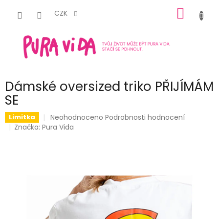
Přejít
NÁKUP
na
CZK
obsah
KOŠÍK
Dámské oversized triko PŘIJÍMÁM
SE
Průměrné
Neohodnoceno
Podrobnosti hodnocení
Limitka
hodnocení
Značka:
Pura Vida
produktu
je
0,0
z
5
hvězdiček.