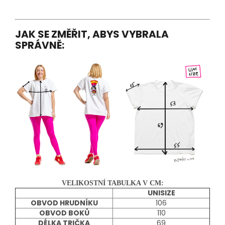
JAK SE ZMĚŘIT, ABYS VYBRALA
SPRÁVNĚ:
VELIKOSTNÍ TABULKA V CM:
UNISIZE
OBVOD HRUDNÍKU
106
OBVOD BOKŮ
110
DÉLKA TRIČKA
69