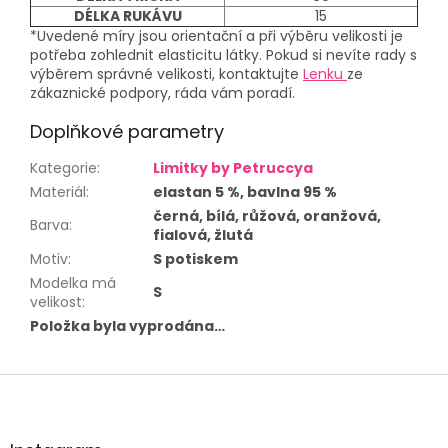
DÉLKA RUKÁVU
15
*Uvedené míry jsou orientační a při výběru velikosti je
potřeba zohlednit elasticitu látky. Pokud si nevíte rady s
výběrem správné velikosti, kontaktujte
Lenku
ze
zákaznické podpory, ráda vám poradí.
Doplňkové parametry
Kategorie
:
Limitky by Petruccya
Materiál
:
elastan 5 %, bavlna 95 %
černá, bílá, růžová, oranžová,
Barva
:
fialová, žlutá
Motiv
:
S potiskem
Modelka má
S
velikost
:
Položka byla vyprodána…
Z
á
p