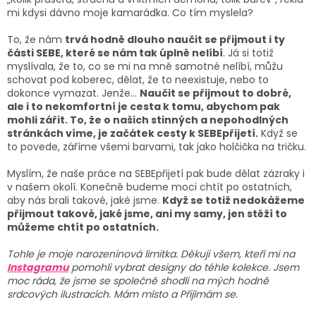
mi kdysi dávno moje kamarádka. Co tím myslela?
To, že nám
trvá hodně dlouho naučit se přijmout i ty
části SEBE, které se nám tak úplně nelíbí
. Já si totiž
myslívala, že to, co se mi na mně samotné nelíbí, můžu
schovat pod koberec, dělat, že to neexistuje, nebo to
dokonce vymazat. Jenže...
Naučit se přijmout to dobré,
ale i to nekomfortní je cesta k tomu, abychom pak
mohli zářit. To, že o našich stinných a nepohodlných
stránkách víme, je začátek cesty k SEBEpřijetí.
Když se
to povede, záříme všemi barvami, tak jako holčička na tričku.
Myslím, že naše práce na SEBEpřijetí pak bude dělat zázraky i
v našem okolí. Konečně budeme moci chtít po ostatních,
aby nás brali takové, jaké jsme.
Když se totiž nedokážeme
přijmout takové, jaké jsme, ani my samy, jen stěží to
můžeme chtít po ostatních.
Tohle je moje narozeninová limitka. Děkuji všem, kteří mi na
Instagramu
pomohli vybrat designy do téhle kolekce. Jsem
moc ráda, že jsme se společně shodli na mých hodně
srdcových ilustracích. Mám místo a Přijímám se.