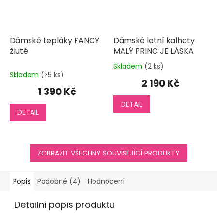
Dámské tepláky FANCY
Dámské letní kalhoty
žluté
MALÝ PRINC JE LÁSKA
Skladem
(2 ks)
Průměrné
Skladem
(>5 ks)
hodnocení
2 190 Kč
produktu
1 390 Kč
je
DETAIL
5,0
DETAIL
z
5
hvězdiček.
ZOBRAZIT VŠECHNY SOUVISEJÍCÍ PRODUKTY
Popis
Podobné (4)
Hodnocení
Detailní popis produktu