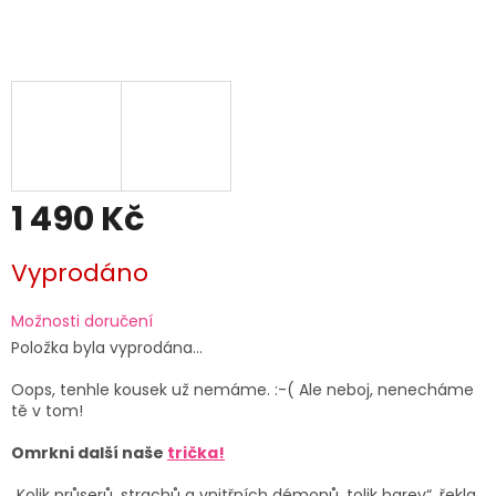
1 490 Kč
Měrná
Vyprodáno
cena:
Možnosti doručení
Položka byla vyprodána…
Oops, tenhle kousek už nemáme. :-( Ale neboj, nenecháme
tě v tom!
Omrkni další naše
trička!
„Kolik průserů, strachů a vnitřních démonů, tolik barev“, řekla