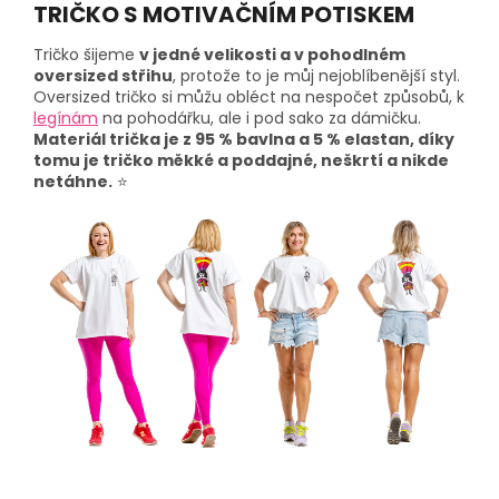
TRIČKO S MOTIVAČNÍM POTISKEM
Tričko šijeme
v jedné velikosti a v pohodlném
oversized střihu
, protože to je můj nejoblíbenější styl.
Oversized tričko si můžu obléct na nespočet způsobů, k
legínám
na pohodářku, ale i pod sako za dámičku.
Materiál trička je z 95 % bavlna a 5 % elastan, díky
tomu je tričko měkké a poddajné, neškrtí a nikde
netáhne.
⭐