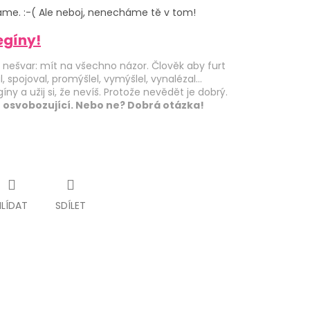
me. :-( Ale neboj, nenecháme tě v tom!
egíny!
nešvar: mít na všechno názor. Člověk aby furt
l, spojoval, promýšlel, vymýšlel, vynalézal...
íny a užij si, že nevíš. Protože nevědět je dobrý.
 osvobozující. Nebo ne? Dobrá otázka!
HLÍDAT
SDÍLET