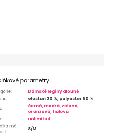
lňkové parametry
gorie
:
Dámské legíny dlouhé
riál
:
elastan 20 %, polyester 80 %
černá
,
modrá
,
zelená
,
va
:
oranžová
,
fialová
e
:
unlimited
elka má
S/M
kost
: