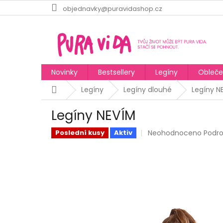
Přejít
objednavky@puravidashop.cz
na
obsah
Novinky
Bestsellery
Legíny
Obleče
Domů
Legíny
Legíny dlouhé
Legíny N
Legíny NEVÍM
Průměrné
Neohodnoceno
Podr
Poslední kusy
Aktiv
hodnocení
produktu
je
0,0
z
5
hvězdiček.