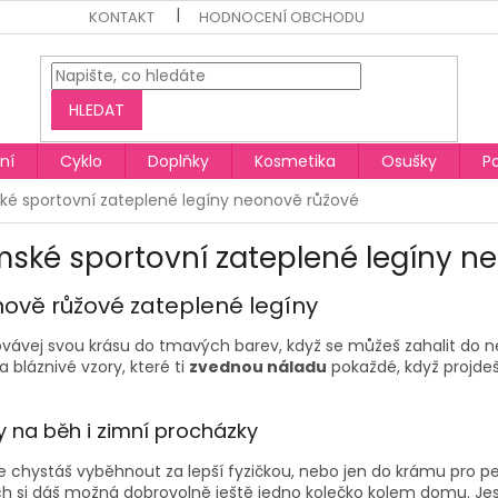
KONTAKT
HODNOCENÍ OBCHODU
HLEDAT
ní
Cyklo
Doplňky
Kosmetika
Osušky
P
é sportovní zateplené legíny neonově růžové
ské sportovní zateplené legíny n
ově růžové zateplené legíny
vávej svou krásu do tmavých barev, když se můžeš zahalit do
n
a bláznivé vzory, které ti
zvednou náladu
pokaždé, když projdeš 
y na běh i zimní procházky
e chystáš vyběhnout za lepší fyzičkou, nebo jen do krámu pro pe
ch
si dáš možná dobrovolně ještě jedno kolečko kolem domu. Jestl