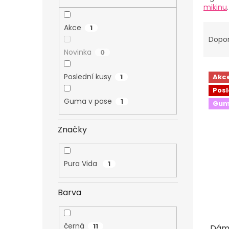
n
mikinu
e
l
Ř
Akce
1
a
Dopo
z
Novinka
0
e
V
n
Poslední kusy
1
Akc
ý
í
Posl
p
p
Guma v pase
1
i
Gum
r
s
o
p
d
Značky
r
u
o
k
d
t
Pura Vida
1
u
ů
k
Barva
t
ů
černá
11
Dám