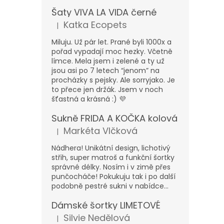
Šaty VIVA LA VIDA černé
Katka Ecopets
|
Hodnocení produktu je 5 z 5 hvězdiček.
Miluju. Už pár let. Prané byli 1000x a
pořad vypadají moc hezky. Včetně
límce. Mela jsem i zelené a ty už
jsou asi po 7 letech “jenom” na
procházky s pejsky. Ale sorryjako. Je
to přece jen držák. Jsem v noch
šťastná a krásná :) 💜
Sukně FRIDA A KOČKA kolová
Markéta Vlčková
|
Hodnocení produktu je 5 z 5 hvězdiček.
Nádhera! Unikátní design, lichotivý
střih, super matroš a funkční šortky
správné délky. Nosím i v zimě přes
punčocháče! Pokukuju tak i po další
podobně pestré sukni v nabídce...
Dámské šortky LIMETOVÉ
Silvie Nedělová
|
Hodnocení produktu je 5 z 5 hvězdiček.