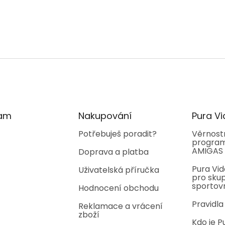
ram
Nakupování
Pura Vi
Potřebuješ poradit?
Věrnost
program
AMIGAS
Doprava a platba
Pura Vid
Uživatelská příručka
pro skup
sportov
Hodnocení obchodu
Pravidla
Reklamace a vrácení
zboží
Kdo je P