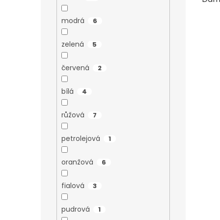
modrá
6
zelená
5
červená
2
bílá
4
růžová
7
petrolejová
1
oranžová
6
fialová
3
pudrová
1