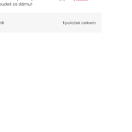
budeš za dámu!
ně
1
položek celkem