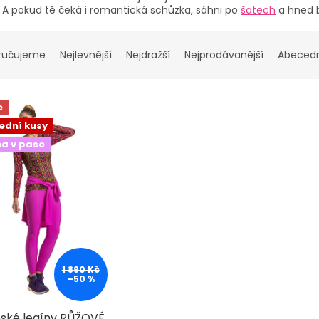
. A pokud tě čeká i romantická schůzka, sáhni po
šatech
a hned 
ručujeme
Nejlevnější
Nejdražší
Nejprodávanější
Abeced
e
ední kusy
a v pase
1 890 Kč
–50 %
ské legíny RŮŽOVÉ