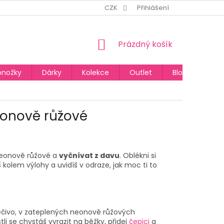
CZK
Přihlášení
NÁKUPNÍ
Prázdný košík
KOŠÍK
onožky
Dárky
Kolekce
Outlet
Blog
eonově růžové
eonově růžové
a
vyčnívat z davu
. Oblékni si
kolem výlohy a uvidíš v odraze, jak moc ti to
čivo, v
zateplených neonově růžových
i se chystáš vyrazit na běžky, přidej
čepici
a