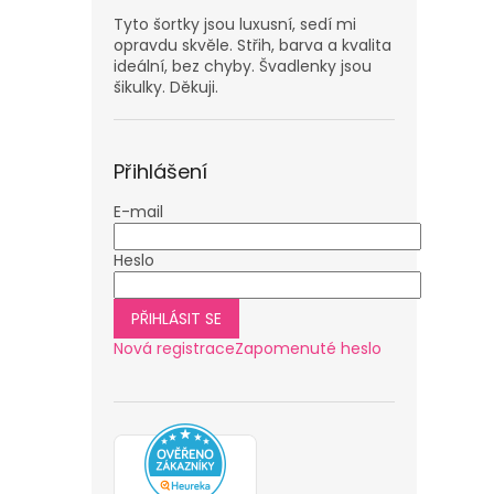
Tyto šortky jsou luxusní, sedí mi
opravdu skvěle. Střih, barva a kvalita
ideální, bez chyby. Švadlenky jsou
šikulky. Děkuji.
Přihlášení
E-mail
Heslo
PŘIHLÁSIT SE
Nová registrace
Zapomenuté heslo