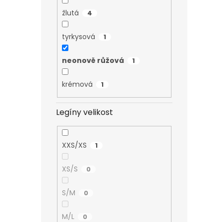
žlutá
4
tyrkysová
1
neonově růžová
1
krémová
1
Legíny velikost
XXS/XS
1
XS/S
0
S/M
0
M/L
0