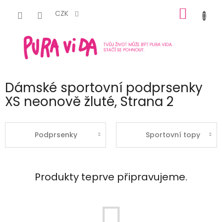
Přejít
NÁKUP
na
CZK
obsah
KOŠÍK
Dámské sportovní podprsenky
XS neonově žluté
, Strana 2
Podprsenky
Sportovní topy
Produkty teprve připravujeme.