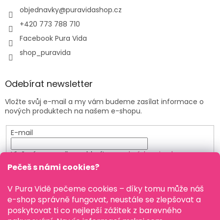
objednavky
@
puravidashop.cz
+420 773 788 710
Facebook Pura Vida
shop_puravida
Odebírat newsletter
Vložte svůj e-mail a my vám budeme zasílat informace o
nových produktech na našem e-shopu.
E-mail
Vložením e-mailu souhlasíte s
podmínkami ochrany
osobních údajů
Pečeš s námi cookies?
PŘIHLÁSIT SE
V Pura Vidě pečeme cookies – díky tomu může náš
e-shop správně fungovat, neustále se zlepšovat a
poskytovat ti co nejlepší zážitek z barevného