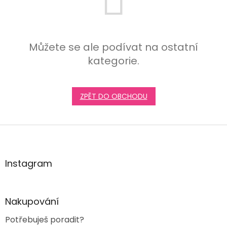
Můžete se ale podívat na ostatní
kategorie.
ZPĚT DO OBCHODU
Z
á
p
a
Instagram
t
í
Nakupování
Potřebuješ poradit?