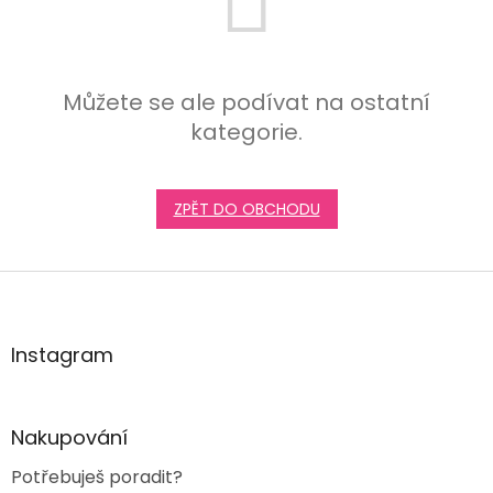
Můžete se ale podívat na ostatní
kategorie.
ZPĚT DO OBCHODU
Z
á
p
a
Instagram
t
í
Nakupování
Potřebuješ poradit?