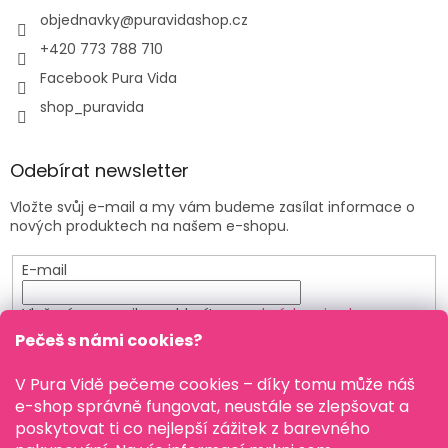
objednavky
@
puravidashop.cz
+420 773 788 710
Facebook Pura Vida
shop_puravida
Odebírat newsletter
Vložte svůj e-mail a my vám budeme zasílat informace o
nových produktech na našem e-shopu.
E-mail
Vložením e-mailu souhlasíte s
podmínkami ochrany
osobních údajů
Pečeš s námi cookies?
PŘIHLÁSIT SE
V Pura Vidě pečeme cookies – díky tomu může náš
e-shop správně fungovat, neustále se zlepšovat a
poskytovat ti co nejlepší zážitek z barevného