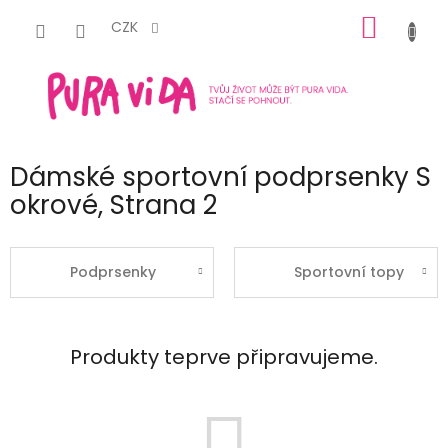
Přejít
NÁKUP
na
CZK
obsah
KOŠÍK
Dámské sportovní podprsenky S
okrové
, Strana 2
Podprsenky
Sportovní topy
Produkty teprve připravujeme.