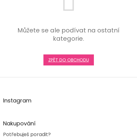
Můžete se ale podívat na ostatní
kategorie.
ZPĚT DO OBCHODU
Z
á
p
a
Instagram
t
í
Nakupování
Potřebuješ poradit?