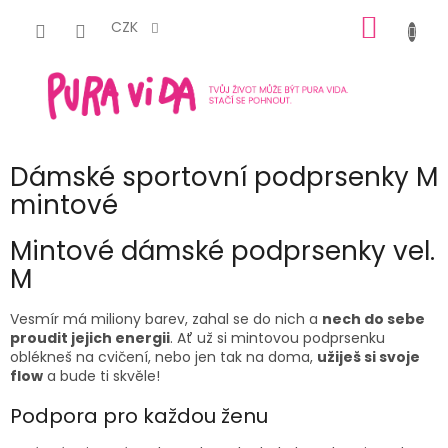
Přejít
NÁKUP
na
CZK
obsah
KOŠÍK
Dámské sportovní podprsenky M
mintové
Mintové
dámské podprsenky
vel.
M
Vesmír má miliony barev, zahal se do nich a
nech do sebe
proudit jejich energii
. Ať už si
mintovou
podprsenku
oblékneš na cvičení, nebo jen tak na doma,
užiješ si svoje
flow
a bude ti skvěle!
Podpora pro každou ženu