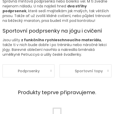
Správná
mintová
podprsenka nebo bolerko
vel. M
ti zvedne
nejenom náladu. U nás najdeš hned
dva střihy
podprsenek
, které sedí majitelkám jak malých, tak větších
prsou. Takže ať už zvolíš klidné cvičení, nebo půjdeš trénovat
na běžecký maraton, prsa budeš mít pod kontrolou!
Sportovní podprsenky na jógu i cvičení
Jsou ušity
z funkčního rychleschnoucího materiálu
,
takže ti v nich bude dobře i po tréninku nebo náročné lekci
jógy. Barevné oblečení navrhla a nakreslila brněnská
umělkyně Petruccya a ušily české švadlenky.
Podprsenky
Sportovní topy
Produkty teprve připravujeme.