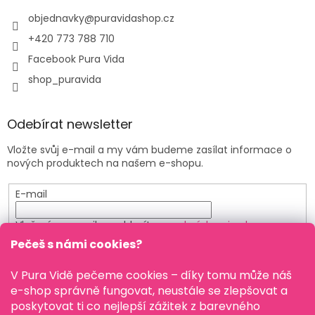
objednavky
@
puravidashop.cz
+420 773 788 710
Facebook Pura Vida
shop_puravida
Odebírat newsletter
Vložte svůj e-mail a my vám budeme zasílat informace o
nových produktech na našem e-shopu.
E-mail
Vložením e-mailu souhlasíte s
podmínkami ochrany
osobních údajů
Pečeš s námi cookies?
PŘIHLÁSIT SE
V Pura Vidě pečeme cookies – díky tomu může náš
e-shop správně fungovat, neustále se zlepšovat a
poskytovat ti co nejlepší zážitek z barevného