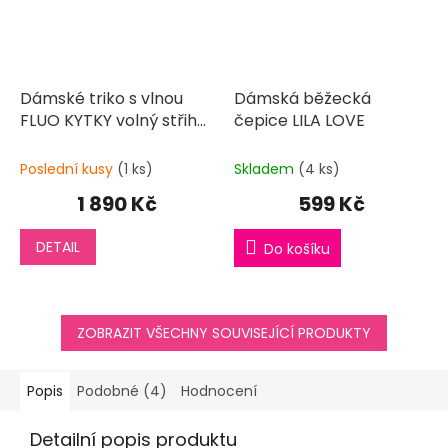
Dámské triko s vlnou
Dámská běžecká
FLUO KYTKY volný střih
čepice LILA LOVE
dlouhý rukáv
Poslední kusy
(1 ks)
Skladem
(4 ks)
1 890 Kč
599 Kč
DETAIL
Do košíku
ZOBRAZIT VŠECHNY SOUVISEJÍCÍ PRODUKTY
Popis
Podobné (4)
Hodnocení
Detailní popis produktu