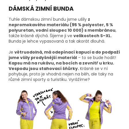
DÁMSKÁ ZIMNÍ BUNDA
Tuhle dámskou zimní bundu jsme ušily
z
nepromokavého materiálu (95 % polyester, 5 %
polyuretan, vodní sloupec 10 000) s membránou
,
takže krásně dýchá. Šijeme ji ve
velikostech S–XL.
Bunda je lehce vypasovaná a tak akorát dlouhá.
Je
větruodolná, má odepínací kapuci a do podpaží
jsme všily prodyšnější materiál
– to se bude hodit!
Kapsu má na rukávu, na bocích a zevnitř u krku.
Vespodu jsou stahovací šňůrky.
Krásně se v ní
pohybuje, proto je vhodná nejen na běh, ale taky na
různé zimní sporty a turistiku. Vyrážíme?