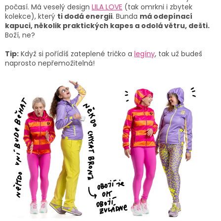
počasí. Má veselý design
LILA LOVE
(tak omrkni i zbytek
kolekce), který
ti dodá energii
. Bunda
má odepínací
kapuci, několik praktických kapes a odolá větru, dešti.
Boží, ne?
Tip:
Když si pořídíš zateplené tričko a
legíny
, tak už budeš
naprosto nepřemožitelná!