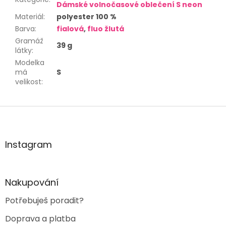
Dámské volnočasové oblečení S neon
Materiál
:
polyester 100 %
Barva
:
fialová
,
fluo žlutá
Gramáž
39 g
látky
:
Modelka
má
S
velikost
:
Z
á
p
a
Instagram
t
í
Nakupování
Potřebuješ poradit?
Doprava a platba