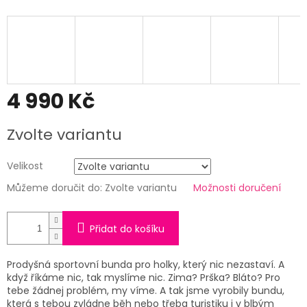
4 990 Kč
Měrná
Zvolte variantu
cena:
Velikost
Můžeme doručit do:
Zvolte variantu
Možnosti doručení
Přidat do košíku
Prodyšná sportovní bunda pro holky, který nic nezastaví. A
když říkáme nic, tak myslíme nic. Zima? Prška? Bláto? Pro
tebe žádnej problém, my víme. A tak jsme vyrobily bundu,
která s tebou zvládne běh nebo třeba turistiku i v blbým