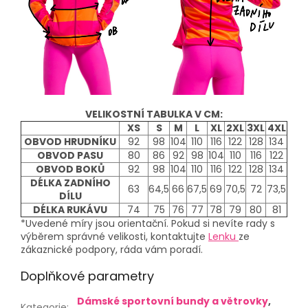
VELIKOSTNÍ TABULKA V CM:
XS
S
M
L
XL
2XL
3XL
4XL
OBVOD HRUDNÍKU
92
98
104
110
116
122
128
134
OBVOD PASU
80
86
92
98
104
110
116
122
OBVOD BOKŮ
92
98
104
110
116
122
128
134
DÉLKA ZADNÍHO
63
64,5
66
67,5
69
70,5
72
73,5
DÍLU
DÉLKA RUKÁVU
74
75
76
77
78
79
80
81
*Uvedené míry jsou orientační. Pokud si nevíte rady s
výběrem správné velikosti, kontaktujte
Lenku
ze
zákaznické podpory, ráda vám poradí.
Doplňkové parametry
Dámské sportovní bundy a větrovky
,
Kategorie
: