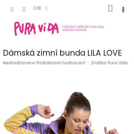
Přejít
NÁKUP
na
CZK
obsah
KOŠÍK
Dámská zimní bunda LILA LOVE
Průměrné
Neohodnoceno
Podrobnosti hodnocení
Značka:
Pura Vida
hodnocení
produktu
je
0,0
z
5
hvězdiček.