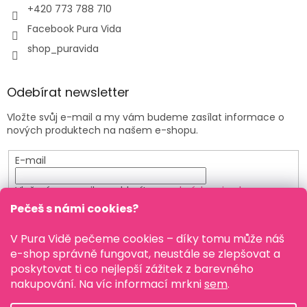
+420 773 788 710
Facebook Pura Vida
shop_puravida
Odebírat newsletter
Vložte svůj e-mail a my vám budeme zasílat informace o
nových produktech na našem e-shopu.
E-mail
Vložením e-mailu souhlasíte s
podmínkami ochrany
osobních údajů
Pečeš s námi cookies?
PŘIHLÁSIT SE
V Pura Vidě pečeme cookies – díky tomu může náš
e-shop správně fungovat, neustále se zlepšovat a
poskytovat ti co nejlepší zážitek z barevného
nakupování. Na víc informací mrkni
sem
.